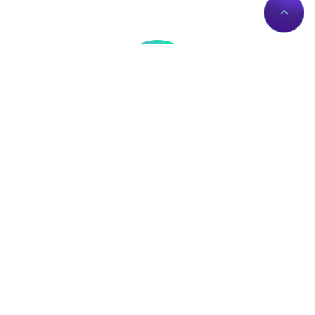
Thông tin liên hệ
Về Chúng Tôi
Trụ sở: Số nhà 56 Đường
Giới thiệu
Lê Trần Mãn, Tổ 19,
Dịch vụ Proxies
Phường Hà Giang 1, Tỉnh
Liên hệ
Tuyên Quang, Việt Nam.
Chính sách
proxy@zingserver.com
Tài liệu API
0961662393
ZingProxy Extension
Mua Proxy
IP của bạn:
Mua Proxy