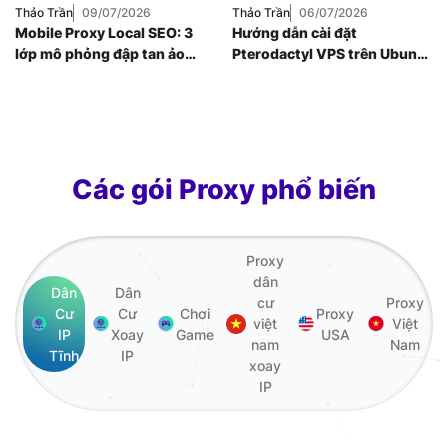
Thảo Trần
09/07/2026
Thảo Trần
06/07/2026
Mobile Proxy Local SEO: 3
Hướng dẫn cài đặt
lớp mô phỏng đập tan ảo
Pterodactyl VPS trên Ubuntu
giác thứ hạng bản đồ
26.04: Quản trị game server
chuyên nghiệp
Các gói Proxy phổ biến
Proxy
dân
Dân
Dân
cư
Proxy
Cư
Cư
Chơi
Proxy
việt
Việt
IP
Xoay
Game
USA
nam
Nam
Tĩnh
IP
xoay
IP