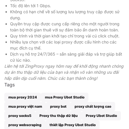
Tốc độ lên tới 1 Gbps.
Không có hạn chế về số lượng lưu lượng truy cập được sử
dụng.
Quyền truy cập được cung cấp riêng cho một người trong
toàn bộ thời gian thuê với sự đảm bảo ẩn danh hoàn toàn.
Quy trình và thời gian khởi tạo chỉ trong vài cú click chuột.
Nhiều lựa chọn với các loại proxy được cấu hình cho các
mục đích cụ thể.
Dịch vụ hỗ trợ 24/7/365 – sẵn sàng giải đáp và trợ giúp bất
cứ lúc nào.
Liên hệ tới ZingProxy ngay hôm nay để khởi động nhanh chóng
dự án thu thập dữ liệu của bạn và nhận vô vàn những ưu đãi
hấp dẫn dịp cuối năm. Chúc các bạn thành công!
Tags
mua proxy 2024
mua Proxy Ubot Studio
mua proxy việt nam
proxy bot
proxy chất lượng cao
proxy socks5
Proxy thu thập dữ liệu
Proxy Ubot Studio
proxy webscraping
thiết lập Proxy Ubot Studio