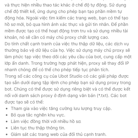
và thực hiện nhiều thao tác khác ở chế độ tự động. Sử dụng
chế độ thiết kế, ứng dụng cho phép bạn tạo phần mềm tự
động hóa. Ngoài việc tìm kiếm các trang web, bạn có thể tạo
hồ sơ mới, bỏ qua hình ảnh xác thực và gửi tin nhắn. Để phần
mềm được tạo có thể hoạt động trơn tru và sử dụng nhiều tài
khoản, nó sẽ cần có máy chủ proxy chất lượng cao.
Do tính chất cạnh tranh của việc thu thập dữ liệu, các dịch vụ
thường bảo vệ dữ liệu của họ. Việc sử dụng máy chủ proxy sẽ
làm phức tạp việc theo dõi các yêu cầu của bot, cung cấp một
lớp ẩn danh. Trong trường hợp phát hiện, proxy sẽ thay đổi IP
nhanh chóng để có thể cho phép tiếp tục phân tích.
Trong số các công cụ của Ubot Studio có các giải pháp được
tạo sẵn dưới dạng tập lệnh cho phép bạn sử dụng proxy trong
bot. Chúng có thể được sử dụng riêng biệt và có thể được kết
nối với danh sách proxy ở định dạng văn bản (*.txt). Các bot
được tạo sẽ có thể:
Tham gia vào việc tăng cường lưu lượng truy cập.
Bỏ qua tắc nghẽn khu vực.
Làm việc đồng thời với nhiều hồ sơ.
Liên tục thu thập thông tin.
Giám sát các trang web của đối thủ cạnh tranh.