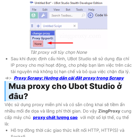
Tắt proxy với tùy chọn None
Sau khi được định cấu hình, UBot Studio sẽ sử dụng địa chỉ
IP proxy cho mọi hoạt động, cho phép bạn làm việc trên các
tài nguyên mà không bị hạn chế và bỏ qua việc chặn địa lý.
=>>
Proxy Scrapy: Hướng dẫn cài đặt proxy trong Scrapy
Mua proxy cho Ubot Studio ở
đâu?
Việc sử dụng proxy miễn phí và có sẵn công khai sẽ tiềm ẩn
nhiều mối đe dọa và lãng phí thời gian. Do vậy
ZingProxy
cung
cấp máy chủ
proxy chất lượng cao
với một số lợi thế, cụ thể
là:
Hỗ trợ đồng thời các giao thức kết nối HTTP, HTTP(S) và
Socks5.