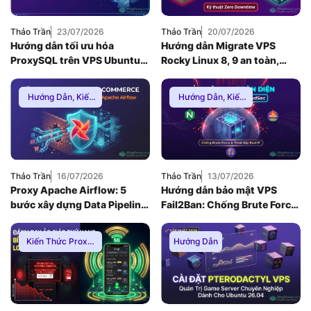
Thảo Trần
23/07/2026
Thảo Trần
20/07/2026
Hướng dẫn tối ưu hóa
Hướng dẫn Migrate VPS
ProxySQL trên VPS Ubuntu
Rocky Linux 8, 9 an toàn,
để giải quyết nghẽn cổ chai
Zero Downtime
Database MySQL (2026)
Hướng Dẫn
,
Kiến
Hướng Dẫn
,
Kiến
Thức Proxy
,
Proxy
Thức Proxy
,
Mạng
Dân Cư
Internnet
Thảo Trần
16/07/2026
Thảo Trần
13/07/2026
Proxy Apache Airflow: 5
Hướng dẫn bảo mật VPS
bước xây dựng Data Pipeline
Fail2Ban: Chống Brute Force
E-commerce chống Rate-
toàn diện khi dùng Nginx
limit
Reverse Proxy
Kiến Thức Proxy
,
Hướng Dẫn
Hướng Dẫn
,
Thuê
Proxy Việt Nam