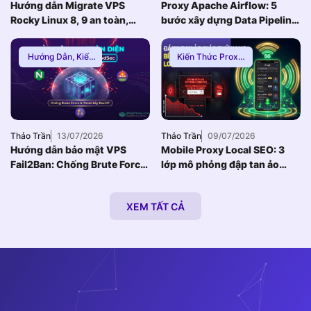
Hướng dẫn Migrate VPS
Proxy Apache Airflow: 5
Rocky Linux 8, 9 an toàn,
bước xây dựng Data Pipeline
Zero Downtime
E-commerce chống Rate-
limit
Hướng Dẫn
,
Kiến
Kiến Thức Proxy
,
Thức Proxy
,
Mạng
Hướng Dẫn
,
Thuê
Internnet
Proxy Việt Nam
Thảo Trần
13/07/2026
Thảo Trần
09/07/2026
Hướng dẫn bảo mật VPS
Mobile Proxy Local SEO: 3
Fail2Ban: Chống Brute Force
lớp mô phỏng đập tan ảo
toàn diện khi dùng Nginx
giác thứ hạng bản đồ
Reverse Proxy
XEM TẤT CẢ