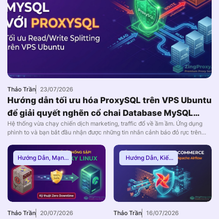
Thảo Trần
23/07/2026
Hướng dẫn tối ưu hóa ProxySQL trên VPS Ubuntu
để giải quyết nghẽn cổ chai Database MySQL
Hệ thống vừa chạy chiến dịch marketing, traffic đổ về ầm ầm. Ứng dụng
(2026)
phình to và bạn bắt đầu nhận được những tin nhắn cảnh báo đỏ rực trên
Slack: CPU của máy chủ Database đang chạm nóc 100%. Các lỗi Too
many connections hoặc 502/504 Gateway Timeout xuất hiện dày đặc, dẫn
Hướng Dẫn
,
Mạng
Hướng Dẫn
,
Kiến
đến […]
Internnet
Thức Proxy
,
Proxy
Dân Cư
Thảo Trần
20/07/2026
Thảo Trần
16/07/2026