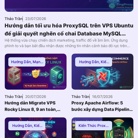
Thảo Trần
23/07/2026
Hướng dẫn tối ưu hóa ProxySQL trên VPS Ubuntu
để giải quyết nghẽn cổ chai Database MySQL
Hệ thống vừa chạy chiến dịch marketing, traffic đổ về ầm ầm. Ứng dụng
(2026)
phình to và bạn bắt đầu nhận được những tin nhắn cảnh báo đỏ rực trên
Slack: CPU của máy chủ Database đang chạm nóc 100%. Các lỗi Too
many connections hoặc 502/504 Gateway Timeout xuất hiện dày đặc, dẫn
Hướng Dẫn
,
Mạng
Hướng Dẫn
,
Kiến
đến […]
Internnet
Thức Proxy
,
Proxy
Dân Cư
Thảo Trần
20/07/2026
Thảo Trần
16/07/2026
Hướng dẫn Migrate VPS
Proxy Apache Airflow: 5
Rocky Linux 8, 9 an toàn,
bước xây dựng Data Pipeline
Zero Downtime
E-commerce chống Rate-
limit
Hướng Dẫn
,
Kiến
Kiến Thức Proxy
,
Thức Proxy
,
Mạng
Hướng Dẫn
,
Thuê
Internnet
Proxy Việt Nam