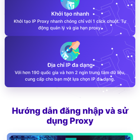
Khởi tạo nhanh
Khởi tạo IP Proxy nhanh chóng chỉ với 1 click chuột. Tự
động quản lý và gia hạn proxy.
Địa chỉ IP đa dạng
Với hơn 190 quốc gia và hơn 2 ngìn trung tâm dữ liệu,
cung cấp cho bạn một lựa chọn IP đa dạng.
Hướng dẫn đăng nhập và sử
dụng Proxy