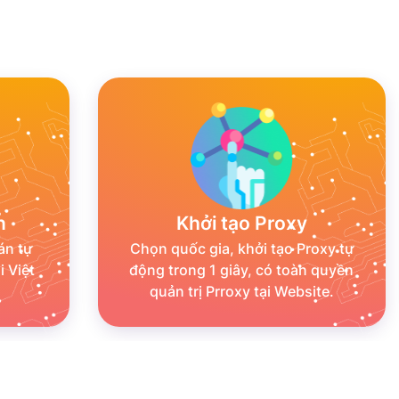
n
Khởi tạo Proxy
án tự
Chọn quốc gia, khởi tạo Proxy tự
 Việt
động trong 1 giây, có toàn quyền
quản trị Prroxy tại Website.