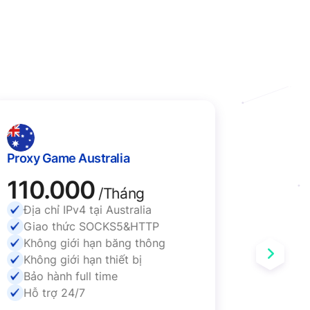
Proxy Game Australia
Proxy G
110.000
110
/Tháng
Địa chỉ IPv4 tại Australia
Địa ch
Giao thức SOCKS5&HTTP
Giao 
Không giới hạn băng thông
Không
Không giới hạn thiết bị
Không 
Bảo hành full time
Bảo hà
Hỗ trợ 24/7
Hỗ tr