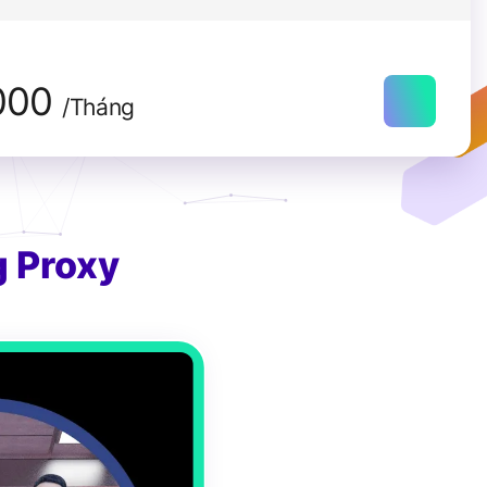
000
/Tháng
 Proxy