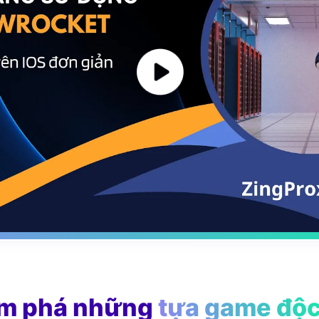
m phá những
tựa game độc