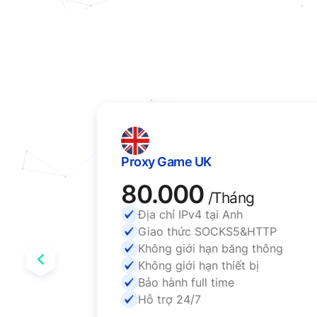
Proxy Game UK
80.000
/Tháng
ó thể chọn
Địa chỉ IPv4 tại Anh
Giao thức SOCKS5&HTTP
TTP
Không giới hạn băng thông
hông
Không giới hạn thiết bị
Bảo hành full time
Hỗ trợ 24/7