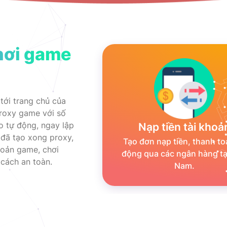
hơi game
tới trang chủ của
proxy game với số
o tự động, ngay lập
Nạp tiền tài khoả
i đã tạo xong proxy,
Tạo đơn nạp tiền, thanh to
hoản game, chơi
động qua các ngân hàng tại
cách an toàn.
Nam.