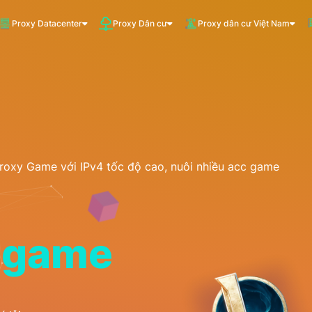
Proxy Datacenter
Proxy Dân cư
Proxy dân cư Việt Nam
VNDC 1
5.500đ/Ngày
VNDC 3
10.000đ/Ngày
roxy Game với IPv4 tốc độ cao, nuôi nhiều acc game
VNDC 6
20.000đ/Ngày
i game
VNDC 19
20.000đ/Ngày