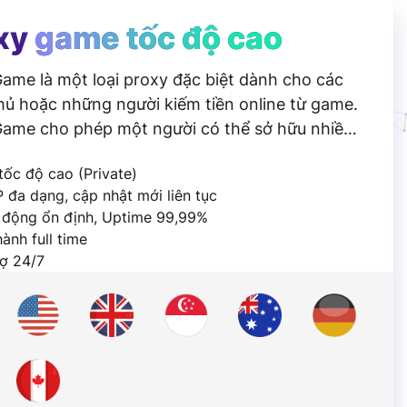
xy
game tốc độ cao
ame là một loại proxy đặc biệt dành cho các
ủ hoặc những người kiếm tiền online từ game.
Game cho phép một người có thể sở hữu nhiều
 IP để truy cập vào game, chơi game cùng lúc
tốc độ cao (Private)
ài khoản một cách an toàn và tiết kiệm nhất.
P đa dạng, cập nhật mới liên tục
 động ổn định, Uptime 99,99%
ành full time
rợ 24/7