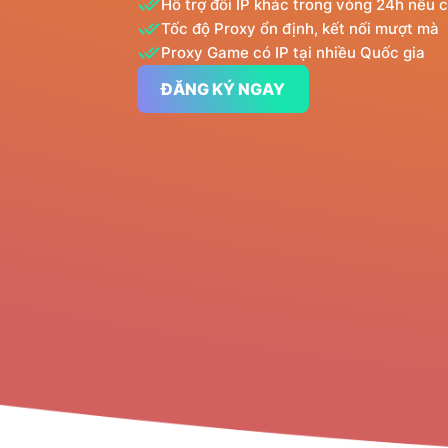
Hỗ trợ đổi IP khác trong vòng 24h nếu c
Tốc độ Proxy ổn định, kết nối mượt mà
Proxy Game có IP tại nhiều Quốc gia
ĐĂNG KÝ NGAY