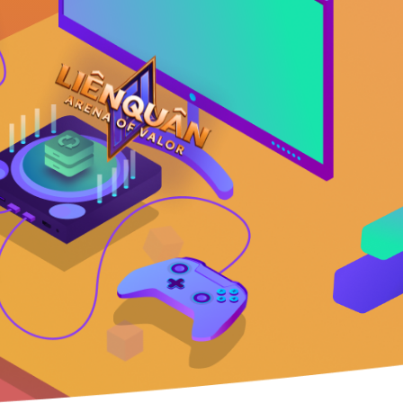
VNDC 24
8.000đ/Ngày
4GViettel
20.000đ/Ngày