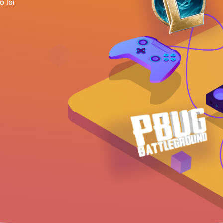
ó lỗi
VNDC 23
6.000đ/Ngày
VNDC 25
9.000đ/Ngày