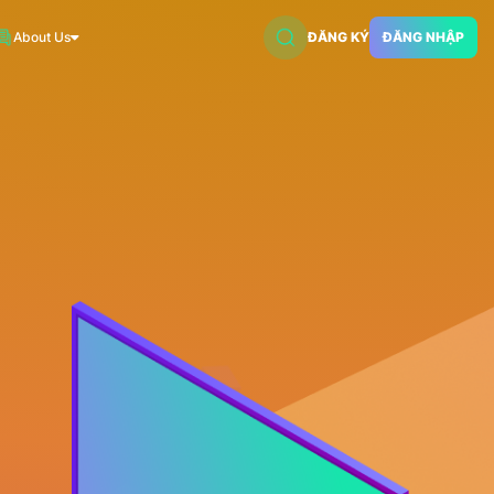
About Us
ĐĂNG KÝ
ĐĂNG NHẬP
VNDC 2
7.500đ/Ngày
VNDC 5
18.000đ/Ngày
VNDC 18
15.000đ/Ngày
VNDC 20
35.000đ/Ngày