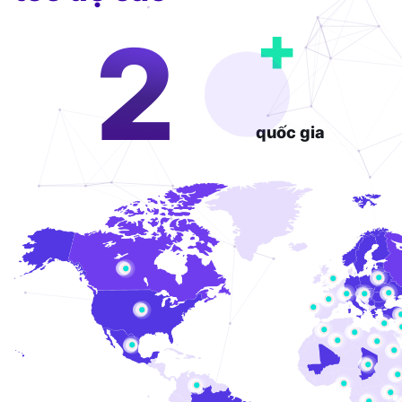
+
6
quốc gia