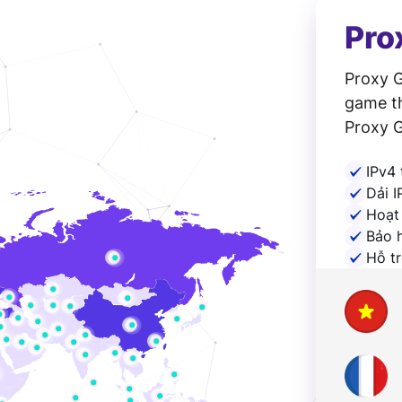
Pro
Proxy G
game th
Proxy 
địa chỉ
IPv4 
nhiều t
Dải I
Hoạt
Bảo h
Hỗ t