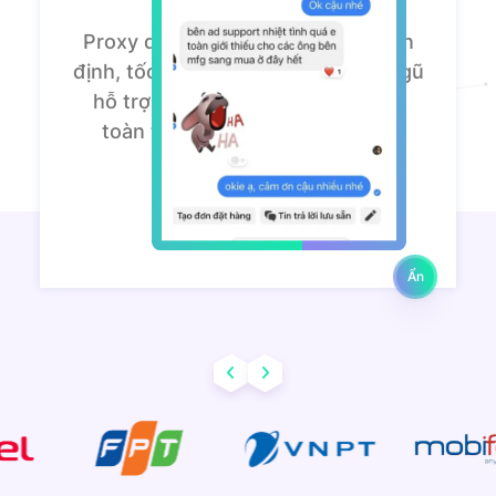
Proxy dân cư của ZingProxy rất ổn
định, tốc độ nhanh. Đặc biệt, đội ngũ
hỗ trợ luôn nhiệt tình. Mình hoàn
toàn tin tưởng sử dụng lâu dài!
Trần Minh Khang
Digital Marketing:
Ẩn