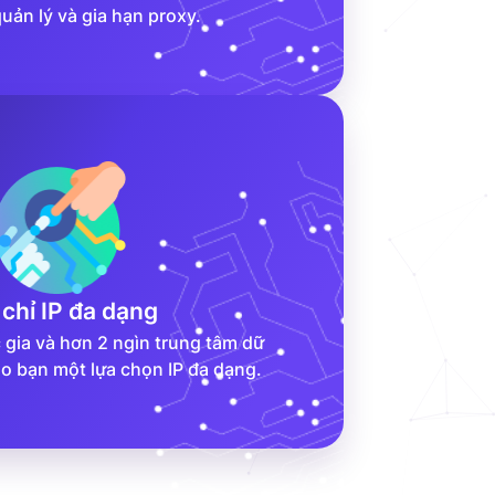
uản lý và gia hạn proxy.
 chỉ IP đa dạng
 gia và hơn 2 ngìn trung tâm dữ
ho bạn một lựa chọn IP đa dạng.