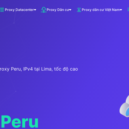
Proxy Datacenter
Proxy Dân cư
Proxy dân cư Việt Nam
VNDC 1
5.500đ/Ngày
VNDC 3
10.000đ/Ngày
roxy Peru, IPv4 tại Lima, tốc độ cao
VNDC 6
20.000đ/Ngày
 Peru
VNDC 19
20.000đ/Ngày