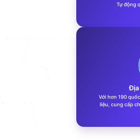
Tự động q
Địa
Với hơn 190 quốc
liệu, cung cấp c