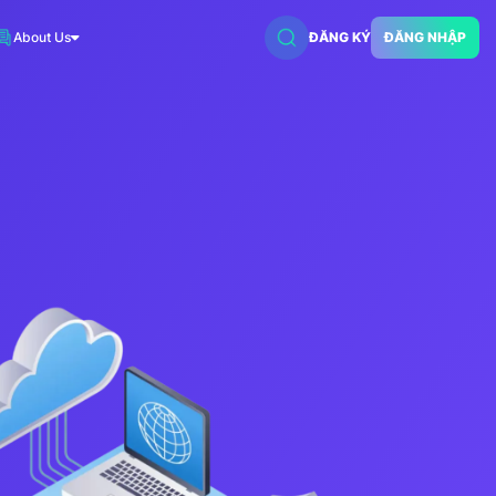
About Us
ĐĂNG KÝ
ĐĂNG NHẬP
VNDC 2
7.500đ/Ngày
VNDC 5
18.000đ/Ngày
VNDC 18
15.000đ/Ngày
VNDC 20
35.000đ/Ngày