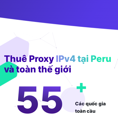
Thuê Proxy
IPv4 tại Peru
và toàn thế giới
+
132
Các quốc gia
toàn cầu