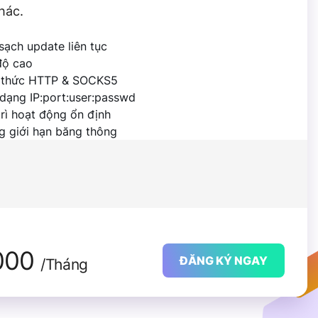
hác.
sạch update liên tục
độ cao
 thức HTTP & SOCKS5
dạng IP:port:user:passwd
rì hoạt động ổn định
g giới hạn băng thông
000
ĐĂNG KÝ NGAY
/Tháng