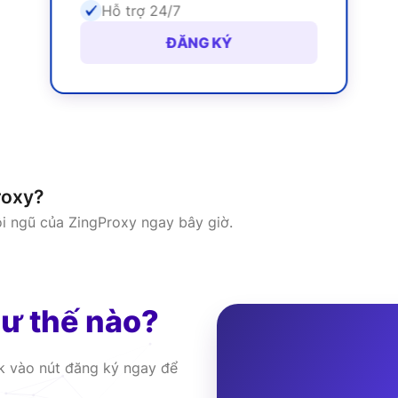
Hỗ trợ 24/7
ĐĂNG KÝ
roxy?
ội ngũ của ZingProxy ngay bây giờ.
ư thế nào?
ck vào nút đăng ký ngay để