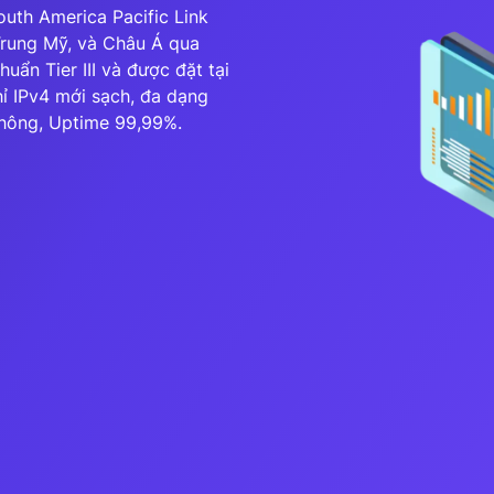
uth America Pacific Link
Trung Mỹ, và Châu Á qua
VNDC 23
uẩn Tier III và được đặt tại
6.000đ/Ngày
chỉ IPv4 mới sạch, đa dạng
 thông, Uptime 99,99%.
VNDC 25
9.000đ/Ngày