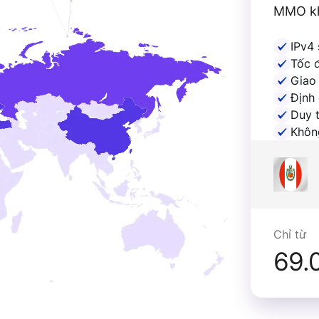
MMO k
IPv4 
Tốc 
Giao
Định 
Duy t
Khôn
Chỉ từ
69.