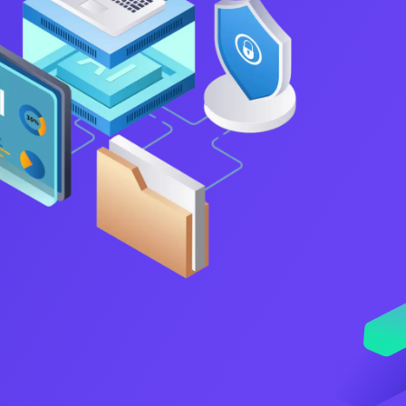
VNDC 24
8.000đ/Ngày
4GViettel
20.000đ/Ngày