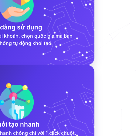
 dàng sử dụng
tài khoản, chọn quốc gia mà bạn
thống tự động khởi tạo.
ởi tạo nhanh
nhanh chóng chỉ với 1 click chuột.