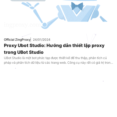
Uncategorized
Official ZingProxy
24/01/2024
Proxy Ubot Studio: Hướng dẫn thiết lập proxy
trong UBot Studio
UBot Studio là một bot phức tạp được thiết kế để thu thập, phân tích cú
pháp và phân tích dữ liệu từ các trang web. Công cụ này rất có giá trị trong
việc phân tích chuyên sâu các sản phẩm của đối thủ cạnh tranh, điều
chỉnh chiến lược kinh doanh cho phù hợp với nhu cầu thị trường. Để đảm
bảo hoạt động tối ưu, điều quan trọng là phải định cấu hình proxy trong
UBot Studio. Hãy cùng ZingProxy khám phá cách tạo và sử dụng bot trong
UBot Studio bằng proxy.