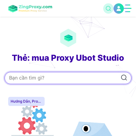
Thẻ: mua Proxy Ubot Studio
Hướng Dẫn
,
Proxy
Dân Cư
,
Proxy
SOCKS5
,
Thuê
Proxy Nước Ngoài
,
Thuê Proxy US
,
Thuê Proxy Việt
Nam
,