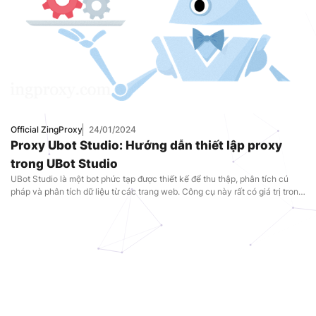
Thuê Proxy Việt
Nam
,
Uncategorized
Official ZingProxy
24/01/2024
Proxy Ubot Studio: Hướng dẫn thiết lập proxy
trong UBot Studio
UBot Studio là một bot phức tạp được thiết kế để thu thập, phân tích cú
pháp và phân tích dữ liệu từ các trang web. Công cụ này rất có giá trị trong
việc phân tích chuyên sâu các sản phẩm của đối thủ cạnh tranh, điều
chỉnh chiến lược kinh doanh cho phù hợp với nhu cầu thị trường. Để đảm
bảo hoạt động tối ưu, điều quan trọng là phải định cấu hình proxy trong
UBot Studio. Hãy cùng ZingProxy khám phá cách tạo và sử dụng bot trong
UBot Studio bằng proxy.