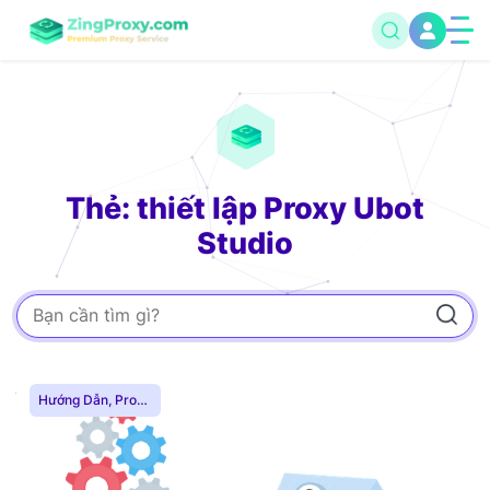
Thẻ: thiết lập Proxy Ubot
Studio
Hướng Dẫn
,
Proxy
Dân Cư
,
Proxy
SOCKS5
,
Thuê
Proxy Nước Ngoài
,
Thuê Proxy US
,