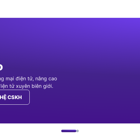
Dịch vụ P
o
chất lượn
ng mại điện tử, nâng cao
Giải pháp bảo vệ tài k
ện tử xuyên biên giới.
hiệu quả hoạt động thươ
 HỆ CSKH
KHÁM PHÁ THÊM