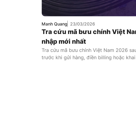
Manh Quang
23/03/2026
Tra cứu mã bưu chính Việt N
nhập mới nhất
Tra cứu mã bưu chính Việt Nam 2026 sau
trước khi gửi hàng, điền billing hoặc kha
vẫn quen dùng địa chỉ cũ nên cùng một đ
được hàng, lúc hệ thống lại báo sai ZIP 