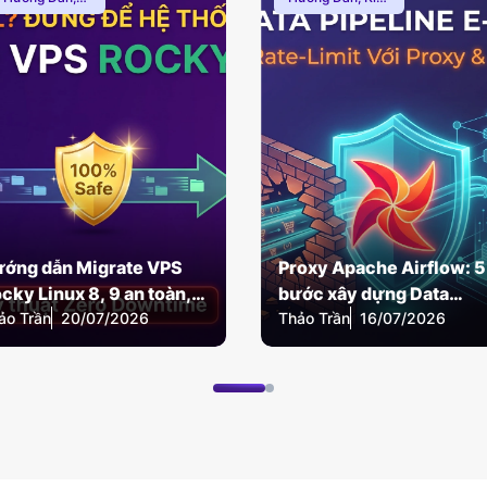
ạng Internnet
Thức Proxy
,
Proxy Dân Cư
ớng dẫn Migrate VPS
Proxy Apache Airflow: 5
cky Linux 8, 9 an toàn,
bước xây dựng Data
ảo Trần
ro Downtime
20/07/2026
Thảo Trần
Pipeline E-commerce
16/07/2026
chống Rate-limit