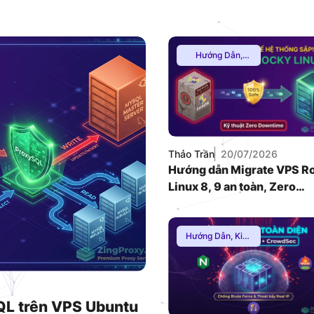
VNDC 23
6.000đ/Ngày
Hướng Dẫn
,
Mạng Internnet
VNDC 25
9.000đ/Ngày
Thảo Trần
20/07/2026
Hướng dẫn Migrate VPS R
Linux 8, 9 an toàn, Zero
Downtime
Hướng Dẫn
,
Kiến
Thức Proxy
,
Mạng Internnet
QL trên VPS Ubuntu