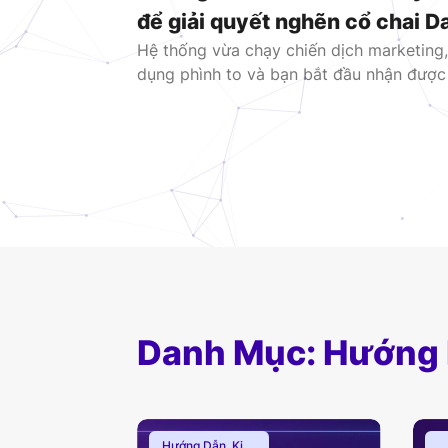
để giải quyết nghẽn cổ chai 
Hệ thống vừa chạy chiến dịch marketing,
(2026)
dụng phình to và bạn bắt đầu nhận được
đỏ rực trên Slack: CPU của máy chủ Da
100%. Các lỗi Too many connections h
Timeout xuất hiện dày đặc, dẫn đến […]
Danh Mục: Hướng
Hướng Dẫn
,
Kiến