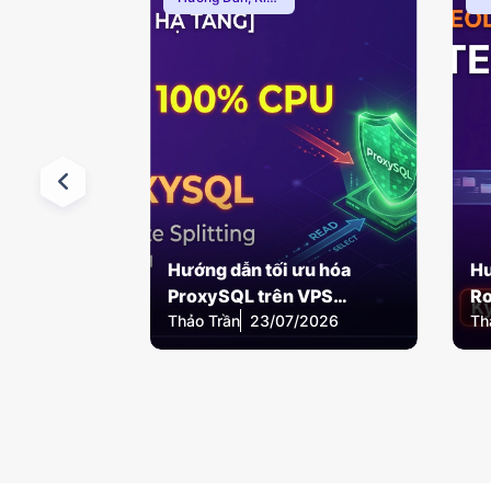
Thức Proxy
M
Hướng dẫn tối ưu hóa
Hư
ProxySQL trên VPS
Ro
Thảo Trần
Ubuntu để giải quyết
23/07/2026
Th
Ze
nghẽn cổ chai Database
MySQL (2026)