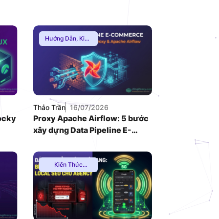
VNDC 24
8.000đ/Ngày
Hướng Dẫn
,
Kiến
Thức Proxy
,
Proxy Dân Cư
4GViettel
20.000đ/Ngày
Thảo Trần
16/07/2026
ocky
Proxy Apache Airflow: 5 bước
xây dựng Data Pipeline E-
commerce chống Rate-limit
Kiến Thức
Proxy
,
Hướng
Dẫn
,
Thuê Proxy
Việt Nam