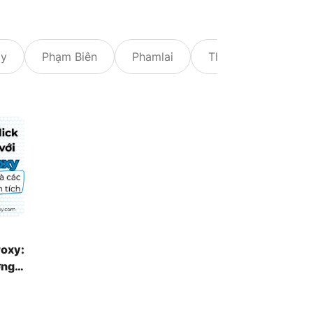
xy
Phạm Biên
Phamlai
Thảo Trần
roxy:
ơng