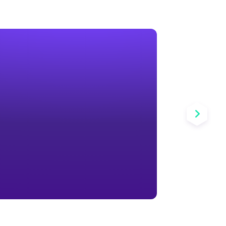
roxy
g cao
hoản thương mại điện tử, nâng cao
ng mại điện tử xuyên biên giới.
LIÊN HỆ CSKH