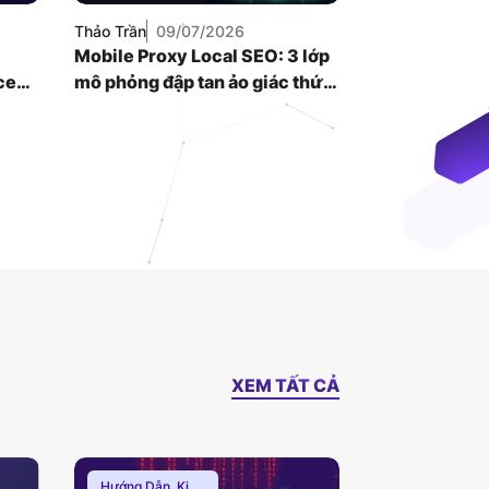
Thảo Trần
09/07/2026
Mobile Proxy Local SEO: 3 lớp
ce
mô phỏng đập tan ảo giác thứ
hạng bản đồ
XEM TẤT CẢ
Hướng Dẫn
,
Kiến
Kiến Thức