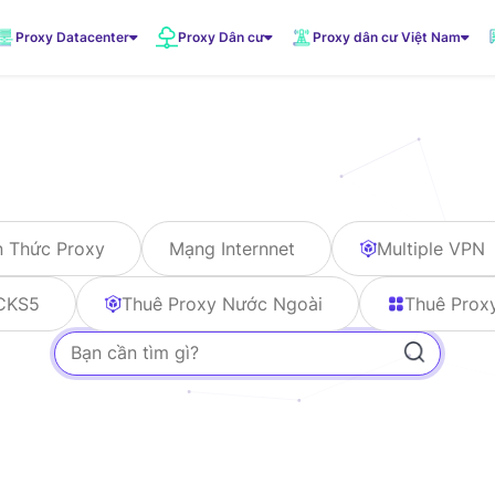
Proxy Datacenter
Proxy Dân cư
Proxy dân cư Việt Nam
VNDC 1
5.500đ/Ngày
VNDC 3
n Thức Proxy
Mạng Internnet
Multiple VPN
10.000đ/Ngày
CKS5
Thuê Proxy Nước Ngoài
Thuê Prox
VNDC 6
20.000đ/Ngày
VNDC 19
20.000đ/Ngày