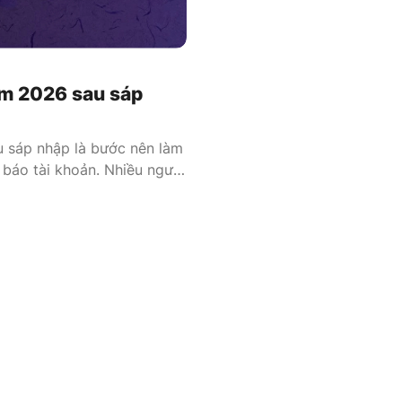
am 2026 sau sáp
 sáp nhập là bước nên làm
i báo tài khoản. Nhiều người
ịa chỉ nhưng lúc nhận
code. Từ 2025 đến […]