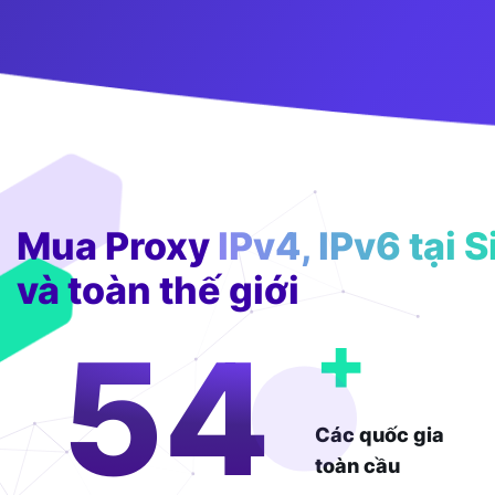
Mua Proxy
IPv4, IPv6 tại 
và toàn thế giới
+
126
Các quốc gia
toàn cầu