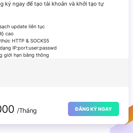
g ký ngay để tạo tài khoản và khởi tạo tự
sạch update liên tục
độ cao
 thức HTTP & SOCKS5
dạng IP:port:user:passwd
g giới hạn băng thông
000
ĐĂNG KÝ NGAY
/Tháng