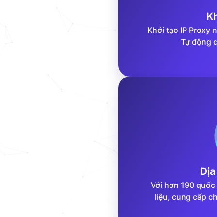
Kh
Khởi tạo IP Proxy 
Tự động q
Địa
Với hơn 190 quốc 
liệu, cung cấp c