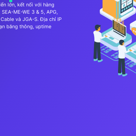
ển lớn, kết nối với hàng
: SEA-ME-WE 3 & 5, APG,
VNDC 23
Cable và JGA-S. Địa chỉ IP
6.000đ/Ngày
hạn băng thông, uptime
VNDC 25
9.000đ/Ngày