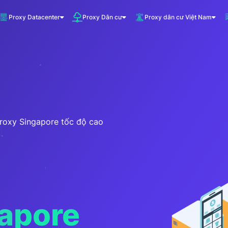
Proxy Datacenter
Proxy Dân cư
Proxy dân cư Việt Nam
VNDC 1
5.500đ/Ngày
VNDC 3
10.000đ/Ngày
roxy Singapore tốc độ cao
VNDC 6
20.000đ/Ngày
gapore
VNDC 19
20.000đ/Ngày