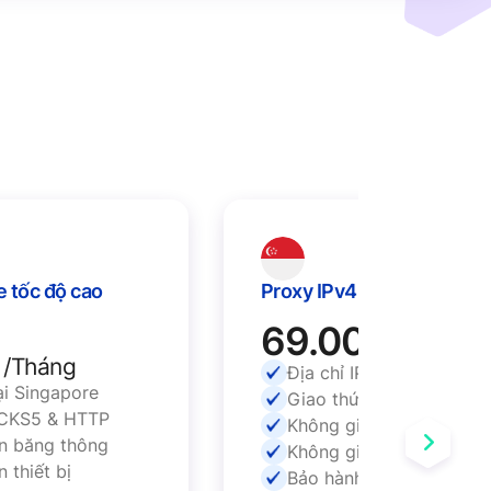
Proxy Singapore tốc độ cao
Proxy IP
(Private)
69.
110.000
/Tháng
Địa ch
Địa chỉ IPv4 tại Singapore
Giao 
Giao thức SOCKS5 & HTTP
Không
Không giới hạn băng thông
Không 
Không giới hạn thiết bị
Bảo hà