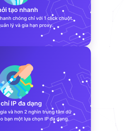
ởi tạo nhanh
nhanh chóng chỉ với 1 click chuột.
uản lý và gia hạn proxy.
 chỉ IP đa dạng
gia và hơn 2 nghìn trung tâm dữ
ho bạn một lựa chọn IP đa dạng.