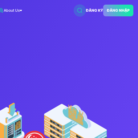
About Us
ĐĂNG KÝ
ĐĂNG NHẬP
VNDC 2
7.500đ/Ngày
VNDC 5
18.000đ/Ngày
VNDC 18
15.000đ/Ngày
VNDC 20
35.000đ/Ngày