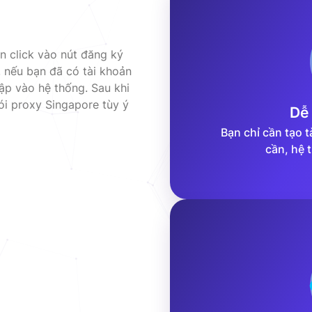
n click vào nút đăng ký
, nếu bạn đã có tài khoản
ập vào hệ thống. Sau khi
ói proxy Singapore tùy ý
Dễ
Bạn chỉ cần tạo 
cần, hệ 