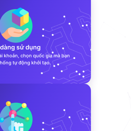
 dàng sử dụng
tài khoản, chọn quốc gia mà bạn
thống tự động khởi tạo.