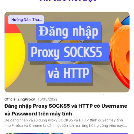
Hướng Dẫn
,
Thuê
Proxy Nước Ngoài
,
Thuê Proxy US
,
Thuê Proxy Việt
Nam
Official ZingProxy
15/03/2022
Đăng nhập Proxy SOCKS5 và HTTP có Username
và Password trên máy tính
Để đăng nhập và sử dụng Proxy SOCKS5 và HTTP ttình duyệt máy tính
như Firefox và Chrome ta cần một tiện ích mở rộng hỗ trợ công việc này.
Vậy làm thế nào để đăng nhập và sử dụng proxy SOCKS5 và HTTP, hãy