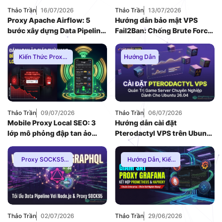
Thảo Trần
16/07/2026
Thảo Trần
13/07/2026
Proxy Apache Airflow: 5
Hướng dẫn bảo mật VPS
bước xây dựng Data Pipeline
Fail2Ban: Chống Brute Force
E-commerce chống Rate-
toàn diện khi dùng Nginx
limit
Reverse Proxy
Kiến Thức Proxy
,
Hướng Dẫn
Hướng Dẫn
,
Thuê
Proxy Việt Nam
Thảo Trần
09/07/2026
Thảo Trần
06/07/2026
Mobile Proxy Local SEO: 3
Hướng dẫn cài đặt
lớp mô phỏng đập tan ảo
Pterodactyl VPS trên Ubuntu
giác thứ hạng bản đồ
26.04: Quản trị game server
chuyên nghiệp
Proxy SOCKS5
,
Hướng Dẫn
,
Kiến
Hướng Dẫn
,
Kiến
Thức Proxy
,
Mạng
Thức Proxy
Internnet
Thảo Trần
02/07/2026
Thảo Trần
29/06/2026