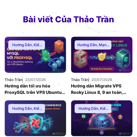
Bài viết Của Thảo Trần
Hướng Dẫn
,
Kiến
Hướng Dẫn
,
Mạng
Thức Proxy
Internnet
Thảo Trần
23/07/2026
Thảo Trần
20/07/2026
Hướng dẫn tối ưu hóa
Hướng dẫn Migrate VPS
ProxySQL trên VPS Ubuntu
Rocky Linux 8, 9 an toàn,
để giải quyết nghẽn cổ chai
Zero Downtime
Database MySQL (2026)
Hướng Dẫn
,
Kiến
Hướng Dẫn
,
Kiến
Thức Proxy
,
Proxy
Thức Proxy
,
Mạng
Dân Cư
Internnet