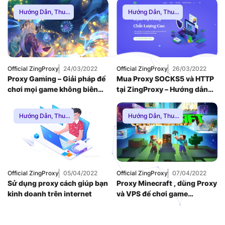
cùng làm theo hướng dẫn trong bài viết này của ZingProxy bạn nhé.
Hướng Dẫn
,
Thuê
Hướng Dẫn
,
Thuê
Proxy Nước Ngoài
,
Proxy Nước Ngoài
,
Thuê Proxy US
,
Thuê Proxy US
,
Thuê Proxy Việt
Thuê Proxy Việt
Nam
,
Nam
Uncategorized
Official ZingProxy
24/03/2022
Official ZingProxy
26/03/2022
Proxy Gaming – Giải pháp để
Mua Proxy SOCKS5 và HTTP
chơi mọi game không biên
tại ZingProxy – Hướng dẫn
giới
các bước
Hướng Dẫn
,
Thuê
Hướng Dẫn
,
Thuê
Proxy Nước Ngoài
,
Proxy Nước Ngoài
,
Thuê Proxy US
,
Thuê Proxy US
,
Thuê Proxy Việt
Thuê Proxy Việt
Nam
Nam
,
Uncategorized
Official ZingProxy
05/04/2022
Official ZingProxy
07/04/2022
Sử dụng proxy cách giúp bạn
Proxy Minecraft , dùng Proxy
kinh doanh trên internet
và VPS để chơi game
Minecraft