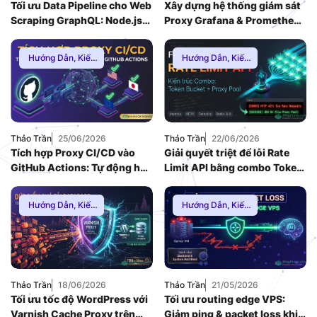
Tối ưu Data Pipeline cho Web
Xây dựng hệ thống giám sát
Scraping GraphQL: Node.js
Proxy Grafana & Prometheus
v26 kết hợp Proxy SOCKS5
chuẩn Enterprise (2026)
Hướng Dẫn
,
Kiến
Hướng Dẫn
,
Kiến
Thức Proxy
,
Proxy
Thức Proxy
Dân Cư
,
Thuê
Proxy Nước Ngoài
Thảo Trần
25/06/2026
Thảo Trần
22/06/2026
Tích hợp Proxy CI/CD vào
Giải quyết triệt để lỗi Rate
GitHub Actions: Tự động hóa
Limit API bằng combo Token
Geo-Testing cho Web App
Bucket và Proxy Pool (2026)
(2026)
Hướng Dẫn
,
Kiến
Hướng Dẫn
,
Kiến
Thức Proxy
Thức Proxy
,
Mạng
Internnet
Thảo Trần
18/06/2026
Thảo Trần
21/05/2026
Tối ưu tốc độ WordPress với
Tối ưu routing edge VPS:
Varnish Cache Proxy trên
Giảm ping & packet loss khi