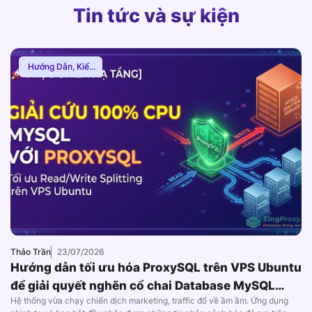
Tin tức và sự kiện
Hướng Dẫn
,
Kiến
Thức Proxy
Thảo Trần
23/07/2026
Hướng dẫn tối ưu hóa ProxySQL trên VPS Ubuntu
để giải quyết nghẽn cổ chai Database MySQL
Hệ thống vừa chạy chiến dịch marketing, traffic đổ về ầm ầm. Ứng dụng
(2026)