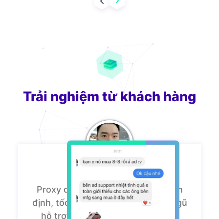
Trải nghiệm từ khách hàng
Proxy dân cư của ZingProxy rất ổn
định, tốc độ nhanh. Đặc biệt, đội ngũ
hỗ trợ luôn nhiệt tình. Mình hoàn