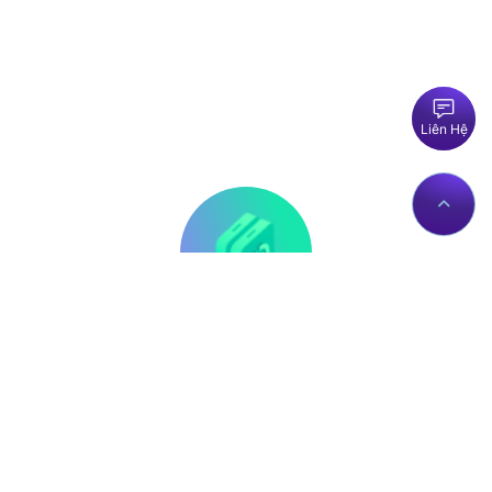
Liên Hệ
Thông tin liên hệ
Về Chúng Tôi
Trụ sở: Số nhà 56 Đường
Giới thiệu
Lê Trần Mãn, Tổ 19,
Dịch vụ Proxies
Phường Hà Giang 1, Tỉnh
Liên hệ
Tuyên Quang, Việt Nam.
Chính sách