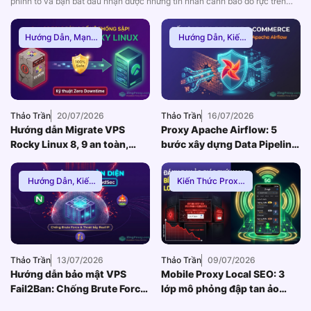
phình to và bạn bắt đầu nhận được những tin nhắn cảnh báo đỏ rực trên
Slack: CPU của máy chủ Database đang chạm nóc 100%. Các lỗi Too
many connections hoặc 502/504 Gateway Timeout xuất hiện dày đặc, dẫn
Hướng Dẫn
,
Mạng
Hướng Dẫn
,
Kiến
đến […]
Internnet
Thức Proxy
,
Proxy
Dân Cư
Thảo Trần
20/07/2026
Thảo Trần
16/07/2026
Hướng dẫn Migrate VPS
Proxy Apache Airflow: 5
Rocky Linux 8, 9 an toàn,
bước xây dựng Data Pipeline
Zero Downtime
E-commerce chống Rate-
limit
Hướng Dẫn
,
Kiến
Kiến Thức Proxy
,
Thức Proxy
,
Mạng
Hướng Dẫn
,
Thuê
Internnet
Proxy Việt Nam
Thảo Trần
13/07/2026
Thảo Trần
09/07/2026
Hướng dẫn bảo mật VPS
Mobile Proxy Local SEO: 3
Fail2Ban: Chống Brute Force
lớp mô phỏng đập tan ảo
toàn diện khi dùng Nginx
giác thứ hạng bản đồ