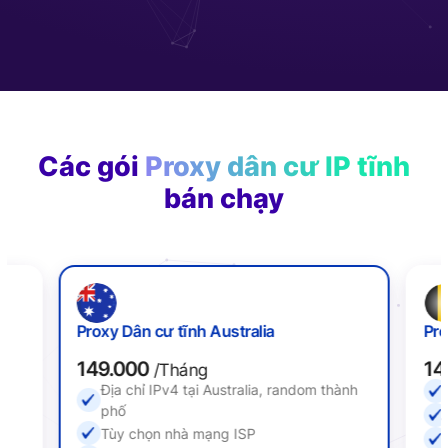
Các gói
Proxy dân cư IP tĩnh
bán chạy
Proxy Dân cư tĩnh Australia
Pro
149.000
14
/Tháng
Địa chỉ IPv4 tại Australia, random thành
ố
phố
Tùy chọn nhà mạng ISP