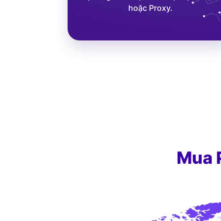
hoặc Proxy.
Mua P