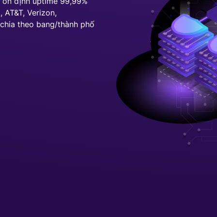
, ổn định uptime 99,99%
, AT&T, Verizon,
VNDC 23
echia theo bang/thành phố
6.000đ/Ngày
VNDC 25
9.000đ/Ngày