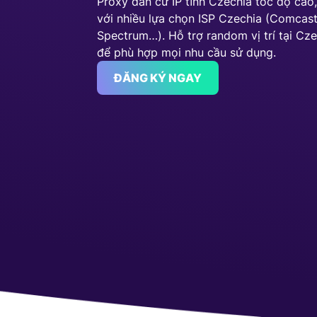
Proxy dân cư IP tĩnh Czechia tốc độ cao
với nhiều lựa chọn ISP Czechia (Comcast
Spectrum…). Hỗ trợ random vị trí tại Cz
để phù hợp mọi nhu cầu sử dụng.
ĐĂNG KÝ NGAY