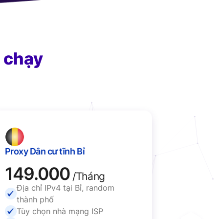
 chạy
Proxy Dân cư tĩnh Bỉ
Proxy Dâ
149.000
149
/Tháng
Địa chỉ IPv4 tại Bỉ, random
Địa ch
thành phố
rando
Tùy chọn nhà mạng ISP
Tùy c