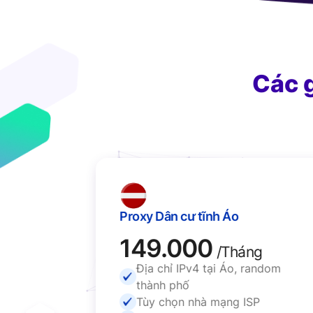
Các 
Proxy Dân cư tĩnh Áo
149.000
g
/Tháng
K),
Địa chỉ IPv4 tại Áo, random
thành phố
P
Tùy chọn nhà mạng ISP