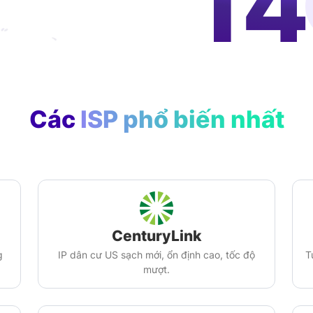
2
Các
ISP phổ biến nhất
CenturyLink
g
IP dân cư US sạch mới, ổn định cao, tốc độ
T
mượt.