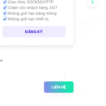
Giao thức SOCKS5/HTTP
Giao 
Chăm sóc khách hàng 24/7
Chăm 
Không giới hạn băng thông
Không
Không giới hạn thiết bị
Không 
ĐĂNG KÝ
LIÊN HỆ