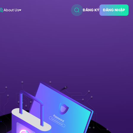
About Us
ĐĂNG KÝ
ĐĂNG NHẬP
VNDC 2
7.500đ/Ngày
VNDC 5
18.000đ/Ngày
VNDC 18
15.000đ/Ngày
VNDC 20
35.000đ/Ngày