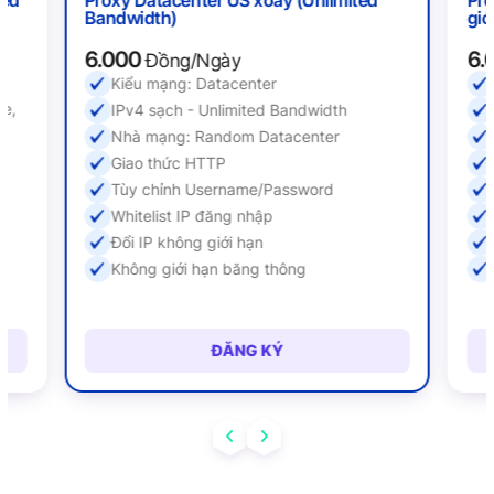
Bandwidth)
giớ
6.000
6.
Đồng/Ngày
Kiểu mạng: Datacenter
ne,
IPv4 sạch - Unlimited Bandwidth
Nhà mạng: Random Datacenter
Giao thức HTTP
Tùy chỉnh Username/Password
Whitelist IP đăng nhập
Đổi IP không giới hạn
Không giới hạn băng thông
ĐĂNG KÝ