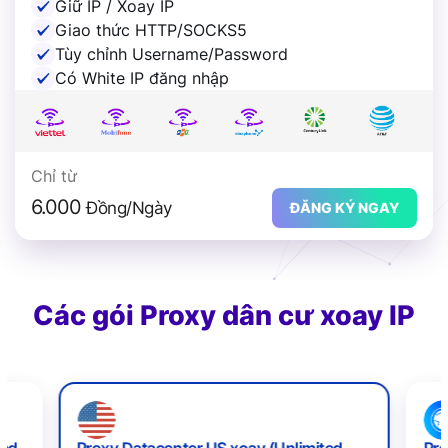
Giữ IP / Xoay IP
Giao thức HTTP/SOCKS5
Tùy chỉnh Username/Password
Có White IP đăng nhập
Chỉ từ
6.000
Đồng/Ngày
ĐĂNG KÝ NGAY
Các gói Proxy dân cư xoay IP
ted
Proxy Datacenter US xoay (Unlimited
Pro