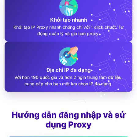
Khởi tạo nhanh
Khởi tạo IP Proxy nhanh chóng chỉ với 1 click chuột. Tự
động quản lý và gia hạn proxy.
Địa chỉ IP đa dạng
Với hơn 190 quốc gia và hơn 2 ngìn trung tâm dữ liệu,
cung cấp cho bạn một lựa chọn IP đa dạng.
Hướng dẫn đăng nhập và sử
dụng Proxy