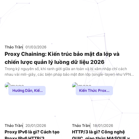
Thảo Trần
01/03/2026
Proxy Chaining: Kiến trúc bảo mật đa lớp và
chiến lược quản lý luồng dữ liệu 2026
Trong kỷ nguyên số, khi ranh giới giữa an toàn và bị xâm nhập chỉ cách
nhau vài mili-giây, các biện pháp bảo mật đơn lớp (single-layer) như VPN
hay Proxy truyền thống đang dần mất đi vị thế độc tôn trước các hệ thống
giám sát và phân tích lưu lượng bằng AI. Đối […]
Hướng Dẫn
,
Kiến
Kiến Thức Proxy
,
Thức Proxy
,
Proxy
Hướng Dẫn
,
Mạng
SOCKS5
Internnet
,
Proxy
Chơi Game
,
Proxy
Dân Cư
,
Proxy
SOCKS5
Thảo Trần
20/01/2026
Thảo Trần
18/01/2026
Proxy IPv6 là gì? Cách tạo
HTTP/3 là gì? Công nghệ
Proxy IPv6 HTTP/3
QUIC, giao thức MASQUE và