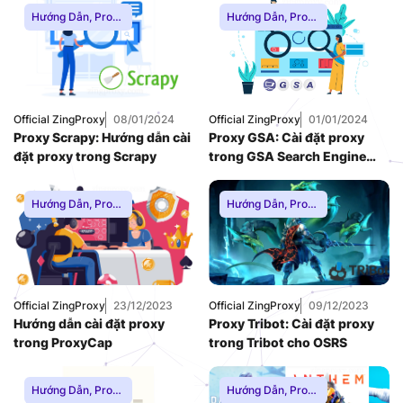
Hướng Dẫn
,
Proxy
Hướng Dẫn
,
Proxy
Dân Cư
,
Proxy
Dân Cư
,
Proxy
SOCKS5
,
Thuê
SOCKS5
,
Thuê
Proxy Nước Ngoài
,
Proxy Nước Ngoài
,
Thuê Proxy US
,
Thuê Proxy US
,
Thuê Proxy Việt
Thuê Proxy Việt
Nam
,
Nam
,
Official ZingProxy
08/01/2024
Official ZingProxy
01/01/2024
Uncategorized
Uncategorized
Proxy Scrapy: Hướng dẫn cài
Proxy GSA: Cài đặt proxy
đặt proxy trong Scrapy
trong GSA Search Engine
Ranker
Hướng Dẫn
,
Proxy
Hướng Dẫn
,
Proxy
Chơi Game
,
Proxy
Chơi Game
,
Proxy
Dân Cư
,
Proxy
Dân Cư
,
Proxy
SOCKS5
,
Thuê
SOCKS5
,
Thuê
Proxy Nước Ngoài
,
Proxy Nước Ngoài
,
Thuê Proxy US
,
Thuê Proxy US
,
Thuê Proxy Việt
Thuê Proxy Việt
Official ZingProxy
23/12/2023
Official ZingProxy
09/12/2023
Nam
,
Nam
,
Hướng dẫn cài đặt proxy
Proxy Tribot: Cài đặt proxy
Uncategorized
Uncategorized
trong ProxyCap
trong Tribot cho OSRS
Hướng Dẫn
,
Proxy
Hướng Dẫn
,
Proxy