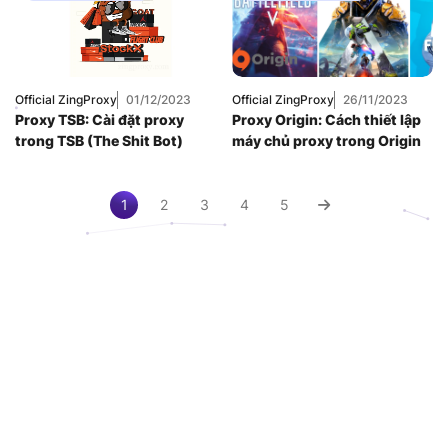
Dân Cư
,
Proxy
Chơi Game
,
Proxy
SOCKS5
,
Thuê
Dân Cư
,
Proxy
Proxy Nước Ngoài
,
SOCKS5
,
Thuê
Thuê Proxy US
,
Proxy Nước Ngoài
,
Thuê Proxy Việt
Thuê Proxy US
,
Nam
,
Thuê Proxy Việt
Official ZingProxy
01/12/2023
Official ZingProxy
26/11/2023
Uncategorized
Nam
,
Proxy TSB: Cài đặt proxy
Proxy Origin: Cách thiết lập
Uncategorized
trong TSB (The Shit Bot)
máy chủ proxy trong Origin
1
2
3
4
5