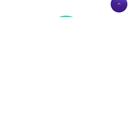
Thông tin liên hệ
Về Chúng Tôi
Trụ sở: Số nhà 56 Đường
Giới thiệu
Lê Trần Mãn, Tổ 19,
Dịch vụ Proxies
Phường Hà Giang 1, Tỉnh
Liên hệ
Tuyên Quang, Việt Nam.
Chính sách
proxy@zingserver.com
Tài liệu API
0961662393
ZingProxy Extension
Mua Proxy
IP của bạn:
Mua Proxy