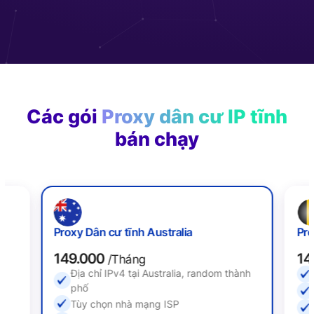
Các gói
Proxy dân cư IP tĩnh
bán chạy
Proxy Dân cư tĩnh Australia
Pro
149.000
14
/Tháng
Địa chỉ IPv4 tại Australia, random thành
ố
phố
Tùy chọn nhà mạng ISP