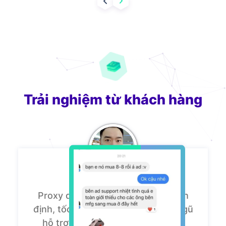
Trải nghiệm từ khách hàng
Proxy dân cư của ZingProxy rất ổn
định, tốc độ nhanh. Đặc biệt, đội ngũ
hỗ trợ luôn nhiệt tình. Mình hoàn