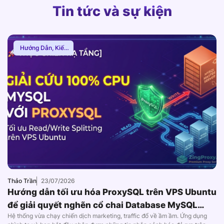
Tin tức và sự kiện
Hướng Dẫn
,
Kiến
Thức Proxy
Thảo Trần
23/07/2026
Hướng dẫn tối ưu hóa ProxySQL trên VPS Ubuntu
để giải quyết nghẽn cổ chai Database MySQL
Hệ thống vừa chạy chiến dịch marketing, traffic đổ về ầm ầm. Ứng dụng
(2026)