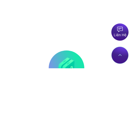
Liên Hệ
Thông tin liên hệ
Về Chúng Tôi
Trụ sở: Số nhà 56 Đường
Giới thiệu
Lê Trần Mãn, Tổ 19,
Dịch vụ Proxies
Phường Hà Giang 1, Tỉnh
Liên hệ
Tuyên Quang, Việt Nam.
Chính sách