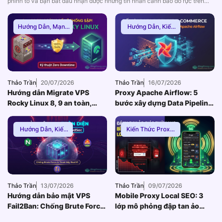
phình to và bạn bắt đầu nhận được những tin nhắn cảnh báo đỏ rực trên
Slack: CPU của máy chủ Database đang chạm nóc 100%. Các lỗi Too
many connections hoặc 502/504 Gateway Timeout xuất hiện dày đặc, dẫn
Hướng Dẫn
,
Mạng
Hướng Dẫn
,
Kiến
đến […]
Internnet
Thức Proxy
,
Proxy
Dân Cư
Thảo Trần
20/07/2026
Thảo Trần
16/07/2026
Hướng dẫn Migrate VPS
Proxy Apache Airflow: 5
Rocky Linux 8, 9 an toàn,
bước xây dựng Data Pipeline
Zero Downtime
E-commerce chống Rate-
limit
Hướng Dẫn
,
Kiến
Kiến Thức Proxy
,
Thức Proxy
,
Mạng
Hướng Dẫn
,
Thuê
Internnet
Proxy Việt Nam
Thảo Trần
13/07/2026
Thảo Trần
09/07/2026
Hướng dẫn bảo mật VPS
Mobile Proxy Local SEO: 3
Fail2Ban: Chống Brute Force
lớp mô phỏng đập tan ảo
toàn diện khi dùng Nginx
giác thứ hạng bản đồ