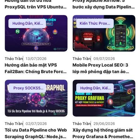
Hướng dẫn tối ưu hóa
Proxy Apache Airflow: 5
ProxySQL trên VPS Ubuntu
bước xây dựng Data Pipeline
để giải quyết nghẽn cổ chai
E-commerce chống Rate-
Database MySQL (2026)
limit
Hướng Dẫn
,
Kiến
Kiến Thức Proxy
,
Thức Proxy
,
Mạng
Hướng Dẫn
,
Thuê
Internnet
Proxy Việt Nam
Thảo Trần
13/07/2026
Thảo Trần
09/07/2026
Hướng dẫn bảo mật VPS
Mobile Proxy Local SEO: 3
Fail2Ban: Chống Brute Force
lớp mô phỏng đập tan ảo
toàn diện khi dùng Nginx
giác thứ hạng bản đồ
Reverse Proxy
Proxy SOCKS5
,
Hướng Dẫn
,
Kiến
Hướng Dẫn
,
Kiến
Thức Proxy
,
Mạng
Thức Proxy
Internnet
Thảo Trần
02/07/2026
Thảo Trần
29/06/2026
Tối ưu Data Pipeline cho Web
Xây dựng hệ thống giám sát
Scraping GraphQL: Node.js
Proxy Grafana & Prometheus