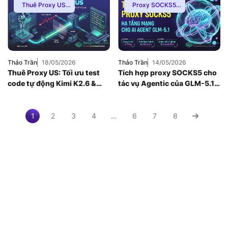
Thuê Proxy US
,
Proxy SOCKS5
,
Hướng Dẫn
,
Kiến
Hướng Dẫn
,
Kiến
Thức Proxy
,
Mạng
Thức Proxy
Internnet
,
Proxy
SOCKS5
,
Thuê
Proxy Nước Ngoài
Thảo Trần
18/05/2026
Thảo Trần
14/05/2026
Thuê Proxy US: Tối ưu test
Tích hợp proxy SOCKS5 cho
code tự động Kimi K2.6 &
tác vụ Agentic của GLM-5.1:
giảm latency
Xử lý kết nối mạng đa luồng
an toàn
1
2
3
4
…
6
7
8