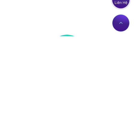
Liên Hệ
Thông tin liên hệ
Về Chúng Tôi
Trụ sở: Số nhà 56 Đường
Giới thiệu
Lê Trần Mãn, Tổ 19,
Dịch vụ Proxies
Phường Hà Giang 1, Tỉnh
Liên hệ
Tuyên Quang, Việt Nam.
Chính sách
proxy@zingserver.com
Tài liệu API
0961662393
ZingProxy Extension