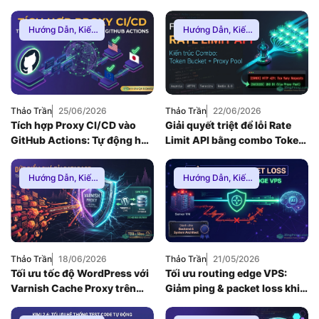
v26 kết hợp Proxy SOCKS5
chuẩn Enterprise (2026)
Hướng Dẫn
,
Kiến
Hướng Dẫn
,
Kiến
Thức Proxy
,
Proxy
Thức Proxy
Dân Cư
,
Thuê
Proxy Nước Ngoài
Thảo Trần
25/06/2026
Thảo Trần
22/06/2026
Tích hợp Proxy CI/CD vào
Giải quyết triệt để lỗi Rate
GitHub Actions: Tự động hóa
Limit API bằng combo Token
Geo-Testing cho Web App
Bucket và Proxy Pool (2026)
(2026)
Hướng Dẫn
,
Kiến
Hướng Dẫn
,
Kiến
Thức Proxy
Thức Proxy
,
Mạng
Internnet
Thảo Trần
18/06/2026
Thảo Trần
21/05/2026
Tối ưu tốc độ WordPress với
Tối ưu routing edge VPS:
Varnish Cache Proxy trên
Giảm ping & packet loss khi
VPS Linux: Dứt điểm bài toán
gọi API AI quốc tế (2026)
quá tải Database (2026)