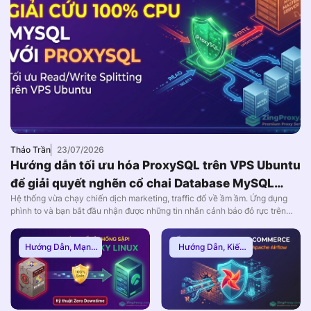
Thảo Trần
23/07/2026
Hướng dẫn tối ưu hóa ProxySQL trên VPS Ubuntu
để giải quyết nghẽn cổ chai Database MySQL
Hệ thống vừa chạy chiến dịch marketing, traffic đổ về ầm ầm. Ứng dụng
(2026)
phình to và bạn bắt đầu nhận được những tin nhắn cảnh báo đỏ rực trên
Slack: CPU của máy chủ Database đang chạm nóc 100%. Các lỗi Too
many connections hoặc 502/504 Gateway Timeout xuất hiện dày đặc, dẫn
Hướng Dẫn
,
Mạng
Hướng Dẫn
,
Kiến
đến […]
Internnet
Thức Proxy
,
Proxy
Dân Cư