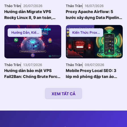
Thảo Trần
20/07/2026
Thảo Trần
16/07/2026
Hướng dẫn Migrate VPS
Proxy Apache Airflow: 5
Rocky Linux 8, 9 an toàn,
bước xây dựng Data Pipeline
Zero Downtime
E-commerce chống Rate-
limit
Hướng Dẫn
,
Kiến
Kiến Thức Proxy
,
Thức Proxy
,
Mạng
Hướng Dẫn
,
Thuê
Internnet
Proxy Việt Nam
Thảo Trần
13/07/2026
Thảo Trần
09/07/2026
Hướng dẫn bảo mật VPS
Mobile Proxy Local SEO: 3
Fail2Ban: Chống Brute Force
lớp mô phỏng đập tan ảo
toàn diện khi dùng Nginx
giác thứ hạng bản đồ
Reverse Proxy
XEM TẤT CẢ