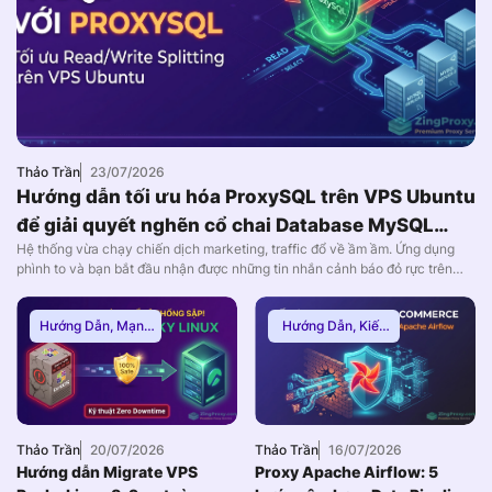
Thảo Trần
23/07/2026
Hướng dẫn tối ưu hóa ProxySQL trên VPS Ubuntu
để giải quyết nghẽn cổ chai Database MySQL
Hệ thống vừa chạy chiến dịch marketing, traffic đổ về ầm ầm. Ứng dụng
(2026)
phình to và bạn bắt đầu nhận được những tin nhắn cảnh báo đỏ rực trên
Slack: CPU của máy chủ Database đang chạm nóc 100%. Các lỗi Too
many connections hoặc 502/504 Gateway Timeout xuất hiện dày đặc, dẫn
Hướng Dẫn
,
Mạng
Hướng Dẫn
,
Kiến
đến […]
Internnet
Thức Proxy
,
Proxy
Dân Cư
Thảo Trần
20/07/2026
Thảo Trần
16/07/2026
Hướng dẫn Migrate VPS
Proxy Apache Airflow: 5