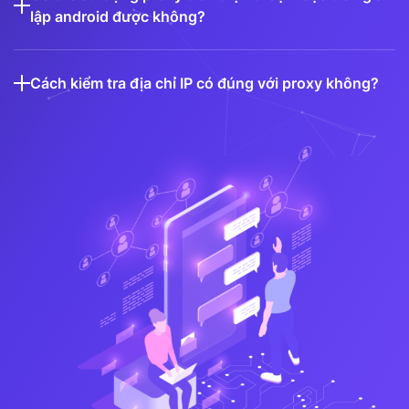
lập android được không?
Cách kiểm tra địa chỉ IP có đúng với proxy không?