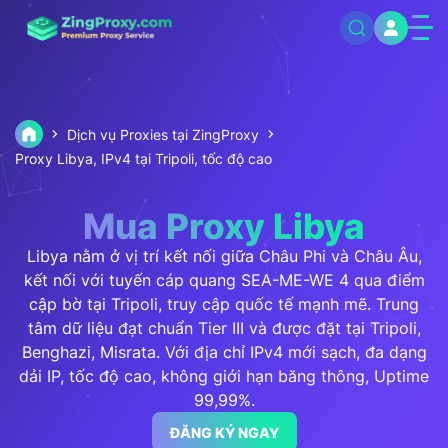
Dịch vụ Proxies tại ZingProxy
Proxy Libya, IPv4 tại Tripoli, tốc độ cao
Mua Proxy Libya
Libya nằm ở vị trí kết nối giữa Châu Phi và Châu Âu,
kết nối với tuyến cáp quang SEA-ME-WE 4 qua điểm
cập bờ tại Tripoli, truy cập quốc tế mạnh mẽ. Trung
tâm dữ liệu đạt chuẩn Tier III và được đặt tại Tripoli,
Benghazi, Misrata. Với địa chỉ IPv4 mới sạch, đa dạng
dải IP, tốc độ cao, không giới hạn băng thông, Uptime
99,99%.
ĐĂNG KÝ NGAY