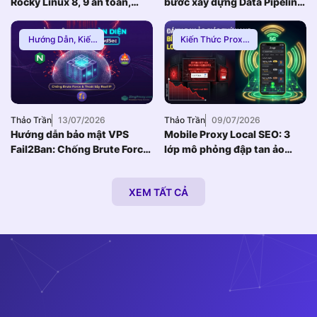
Rocky Linux 8, 9 an toàn,
bước xây dựng Data Pipeline
Zero Downtime
E-commerce chống Rate-
limit
Hướng Dẫn
,
Kiến
Kiến Thức Proxy
,
Thức Proxy
,
Mạng
Hướng Dẫn
,
Thuê
Internnet
Proxy Việt Nam
Thảo Trần
13/07/2026
Thảo Trần
09/07/2026
Hướng dẫn bảo mật VPS
Mobile Proxy Local SEO: 3
Fail2Ban: Chống Brute Force
lớp mô phỏng đập tan ảo
toàn diện khi dùng Nginx
giác thứ hạng bản đồ
Reverse Proxy
XEM TẤT CẢ