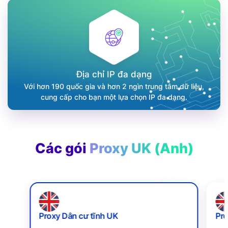
Địa chỉ IP đa dạng
Với hơn 190 quốc gia và hơn 2 ngìn trung tâm dữ liệu,
cung cấp cho bạn một lựa chọn IP đa dạng.
Các gói
Proxy UK (Anh)
Proxy Dân cư tĩnh UK
Pro