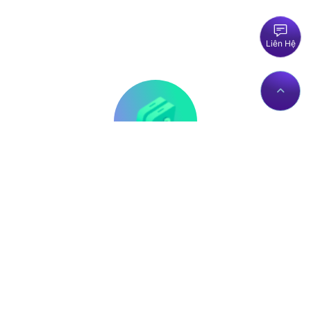
Liên Hệ
Thông tin liên hệ
Về Chúng Tôi
Trụ sở: Số nhà 56 Đường
Giới thiệu
Lê Trần Mãn, Tổ 19,
Dịch vụ Proxies
Phường Hà Giang 1, Tỉnh
Liên hệ
Tuyên Quang, Việt Nam.
Chính sách
proxy@zingserver.com
Tài liệu API
0961662393
ZingProxy Extension