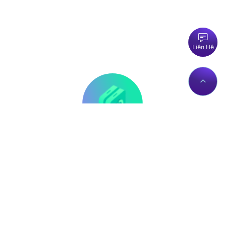
Liên Hệ
Thông tin liên hệ
Về Chúng Tôi
Trụ sở: Số nhà 56 Đường
Giới thiệu
Lê Trần Mãn, Tổ 19,
Dịch vụ Proxies
Phường Hà Giang 1, Tỉnh
Liên hệ
Tuyên Quang, Việt Nam.
Chính sách
proxy@zingserver.com
Tài liệu API