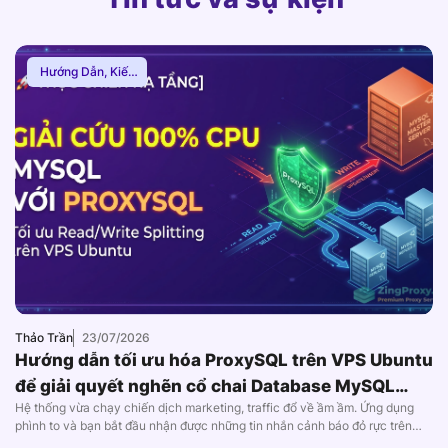
Hướng Dẫn
,
Kiến
Thức Proxy
Thảo Trần
23/07/2026
Hướng dẫn tối ưu hóa ProxySQL trên VPS Ubuntu
để giải quyết nghẽn cổ chai Database MySQL
Hệ thống vừa chạy chiến dịch marketing, traffic đổ về ầm ầm. Ứng dụng
(2026)
phình to và bạn bắt đầu nhận được những tin nhắn cảnh báo đỏ rực trên
Slack: CPU của máy chủ Database đang chạm nóc 100%. Các lỗi Too