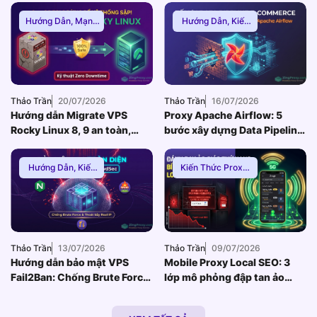
many connections hoặc 502/504 Gateway Timeout xuất hiện dày đặc, dẫn
Hướng Dẫn
,
Mạng
Hướng Dẫn
,
Kiến
đến […]
Internnet
Thức Proxy
,
Proxy
Dân Cư
Thảo Trần
20/07/2026
Thảo Trần
16/07/2026
Hướng dẫn Migrate VPS
Proxy Apache Airflow: 5
Rocky Linux 8, 9 an toàn,
bước xây dựng Data Pipeline
Zero Downtime
E-commerce chống Rate-
limit
Hướng Dẫn
,
Kiến
Kiến Thức Proxy
,
Thức Proxy
,
Mạng
Hướng Dẫn
,
Thuê
Internnet
Proxy Việt Nam
Thảo Trần
13/07/2026
Thảo Trần
09/07/2026
Hướng dẫn bảo mật VPS
Mobile Proxy Local SEO: 3
Fail2Ban: Chống Brute Force
lớp mô phỏng đập tan ảo
toàn diện khi dùng Nginx
giác thứ hạng bản đồ
Reverse Proxy