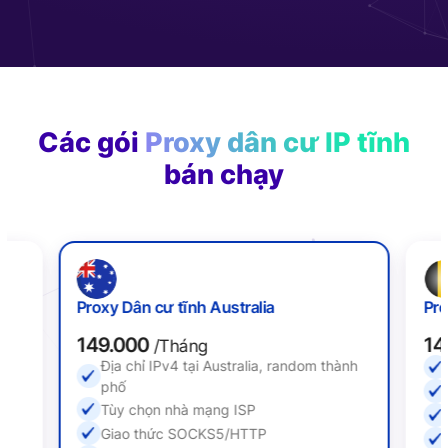
Các gói
Proxy dân cư IP tĩnh
bán chạy
Proxy Dân cư tĩnh Australia
Pro
149.000
14
/Tháng
Địa chỉ IPv4 tại Australia, random thành
ố
phố
Tùy chọn nhà mạng ISP
Giao thức SOCKS5/HTTP