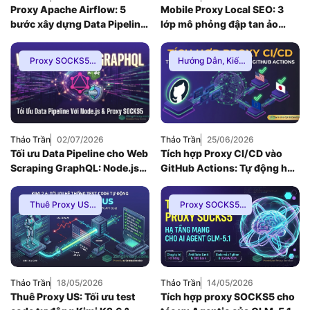
Proxy Apache Airflow: 5
Mobile Proxy Local SEO: 3
bước xây dựng Data Pipeline
lớp mô phỏng đập tan ảo
E-commerce chống Rate-
giác thứ hạng bản đồ
limit
Proxy SOCKS5
,
Hướng Dẫn
,
Kiến
Hướng Dẫn
,
Kiến
Thức Proxy
,
Proxy
Thức Proxy
Dân Cư
,
Thuê
Proxy Nước Ngoài
Thảo Trần
02/07/2026
Thảo Trần
25/06/2026
Tối ưu Data Pipeline cho Web
Tích hợp Proxy CI/CD vào
Scraping GraphQL: Node.js
GitHub Actions: Tự động hóa
v26 kết hợp Proxy SOCKS5
Geo-Testing cho Web App
(2026)
Thuê Proxy US
,
Proxy SOCKS5
,
Hướng Dẫn
,
Kiến
Hướng Dẫn
,
Kiến
Thức Proxy
,
Mạng
Thức Proxy
Internnet
,
Proxy
SOCKS5
,
Thuê
Proxy Nước Ngoài
Thảo Trần
18/05/2026
Thảo Trần
14/05/2026
Thuê Proxy US: Tối ưu test
Tích hợp proxy SOCKS5 cho