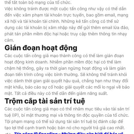
thể tắt toàn bộ mạng của tổ chức.
Việc không tránh được một cuộc tấn công như vậy có thể dẫn
đến việc xâm phạm tài khoản trực tuyến, bao gồm email, mạng
xã hội và tài khoản tài chính. Những kẻ tấn công có thể sử
dụng các tài khoản bị xâm nhập này để gửi thêm email lừa đảo,
phát tán phần mềm độc hại hoặc truy cập thêm thông tin nhạy
cảm.
Gián đoạn hoạt động
Các cuộc tấn công giả mạo thành công có thể làm gián đoạn
hoạt động kinh doanh. Nhiễm phần mềm độc hại có thể làm
chậm hệ thống, gây ra thời gian ngừng hoạt động và làm gián
đoạn tiến trình công việc bình thường. Sẽ không thể tránh khỏi
việc dành thời gian giải quyết hậu quả, chẳng hạn như thay đổi
mật khẩu, báo cáo sự cố hoặc giải quyết các mối lo ngại về bảo
mật. Tất cả điều này có thể dẫn đến giảm năng suất.
Trộm cắp tài sản trí tuệ
Các cuộc tấn công giả mạo có thể nhắm mục tiêu vào tài sản trí
tuệ (IP), bí mật thương mại và thông tin độc quyền của tổ chức.
Tội phạm mạng có thể sử dụng tài sản trí tuệ bị đánh cắp để
tạo lợi thế cạnh tranh hoặc bán nó cho người trả giá cao nhất.
=>>
Tấn công IP Spoofing – Những điều cần biết để bảo vệ