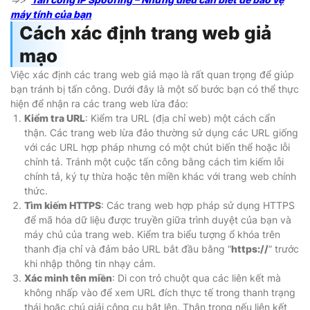
máy tính của bạn
Cách xác định trang web giả
mạo
Việc xác định các trang web giả mạo là rất quan trọng để giúp
bạn tránh bị tấn công. Dưới đây là một số bước bạn có thể thực
hiện để nhận ra các trang web lừa đảo:
Kiểm tra URL
: Kiểm tra URL (địa chỉ web) một cách cẩn
thận. Các trang web lừa đảo thường sử dụng các URL giống
với các URL hợp pháp nhưng có một chút biến thể hoặc lỗi
chính tả. Tránh một cuộc tấn công bằng cách tìm kiếm lỗi
chính tả, ký tự thừa hoặc tên miền khác với trang web chính
thức.
Tìm kiếm HTTPS
: Các trang web hợp pháp sử dụng HTTPS
để mã hóa dữ liệu được truyền giữa trình duyệt của bạn và
máy chủ của trang web. Kiểm tra biểu tượng ổ khóa trên
thanh địa chỉ và đảm bảo URL bắt đầu bằng “
https://
” trước
khi nhập thông tin nhạy cảm.
Xác minh tên miền
: Di con trỏ chuột qua các liên kết mà
không nhấp vào để xem URL đích thực tế trong thanh trạng
thái hoặc chú giải công cụ bật lên. Thận trọng nếu liên kết