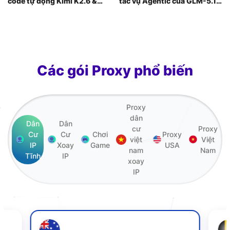
code tự động Kimi K2.6 &
tác vụ Agentic của GLM-5.1:
giảm latency
Xử lý kết nối mạng đa luồng
an toàn
Các gói Proxy phổ biến
Proxy
dân
Dân
Dân
cư
Proxy
Cư
Cư
Chơi
Proxy
việt
Việt
IP
Xoay
Game
USA
nam
Nam
Tĩnh
IP
xoay
IP