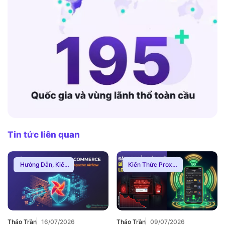
Tin tức liên quan
Hướng Dẫn
,
Kiến
Kiến Thức Proxy
,
Thức Proxy
,
Proxy
Hướng Dẫn
,
Thuê
Dân Cư
Proxy Việt Nam
Thảo Trần
16/07/2026
Thảo Trần
09/07/2026