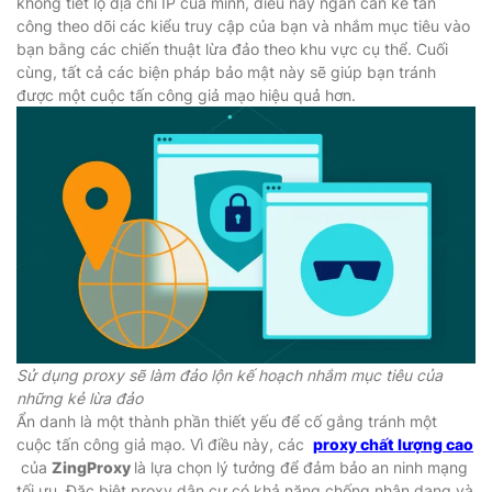
không tiết lộ địa chỉ IP của mình, điều này ngăn cản kẻ tấn
công theo dõi các kiểu truy cập của bạn và nhắm mục tiêu vào
bạn bằng các chiến thuật lừa đảo theo khu vực cụ thể. Cuối
cùng, tất cả các biện pháp bảo mật này sẽ giúp bạn tránh
được một cuộc tấn công giả mạo hiệu quả hơn.
Sử dụng proxy sẽ làm đảo lộn kế hoạch nhắm mục tiêu của
những kẻ lừa đảo
Ẩn danh là một thành phần thiết yếu để cố gắng tránh một
cuộc tấn công giả mạo. Vì điều này, các
proxy chất lượng cao
của
ZingProxy
là lựa chọn lý tưởng để đảm bảo an ninh mạng
tối ưu. Đặc biệt proxy dân cư có khả năng chống nhận dạng và