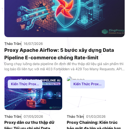
Thảo Trần
16/07/2026
Proxy Apache Airflow: 5 bước xây dựng Data
Pipeline E-commerce chống Rate-limit
Đang chạy luồng data pipeline ổn định để thu thập dữ liệu giá sản phẩm thì
log báo lỗi liên tục với mã 403 Forbidden và 429 Too Many Requests. API
bị rate-limit, IP server bị block cứng, hoặc hệ thống trả về toàn dữ liệu lỗi
do cơ chế bảo vệ của máy chủ […]
Kiến Thức Proxy
,
Kiến Thức Proxy
,
Hướng Dẫn
,
Mạng
Hướng Dẫn
,
Proxy
Internnet
,
Proxy
SOCKS5
Dân Cư
Thảo Trần
07/05/2026
Thảo Trần
01/03/2026
Proxy dân cư thu thập dữ
Proxy Chaining: Kiến trúc
liệu: Tối ưu chi phí Data
bảo mật đa lớp và chiến lược