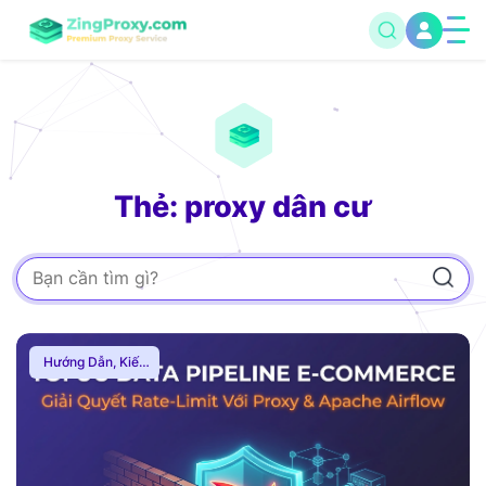
Thẻ: proxy dân cư
Hướng Dẫn
,
Kiến
Thức Proxy
,
Proxy
Dân Cư