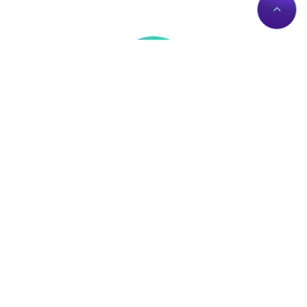
Thông tin liên hệ
Về Chúng Tôi
Trụ sở: Số nhà 56 Đường
Giới thiệu
Lê Trần Mãn, Tổ 19,
Dịch vụ Proxies
Phường Hà Giang 1, Tỉnh
Liên hệ
Tuyên Quang, Việt Nam.
Chính sách
proxy@zingserver.com
Tài liệu API
0961662393
ZingProxy Extension
Mua Proxy
IP của bạn:
Mua Proxy