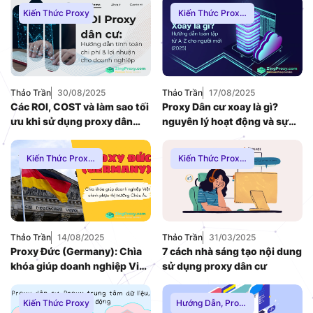
Kiến Thức Proxy
Kiến Thức Proxy
,
Proxy Dân Cư
Thảo Trần
30/08/2025
Thảo Trần
17/08/2025
Các ROI, COST và làm sao tối
Proxy Dân cư xoay là gì?
ưu khi sử dụng proxy dân
nguyên lý hoạt động và sự
cư?
khác biệt với phần còn lại
Kiến Thức Proxy
,
Kiến Thức Proxy
,
Thuê Proxy Nước
Proxy Dân Cư
Ngoài
Thảo Trần
14/08/2025
Thảo Trần
31/03/2025
Proxy Đức (Germany): Chìa
7 cách nhà sáng tạo nội dung
khóa giúp doanh nghiệp Việt
sử dụng proxy dân cư
chinh phục thị trường Châu
Âu
Kiến Thức Proxy
Hướng Dẫn
,
Proxy