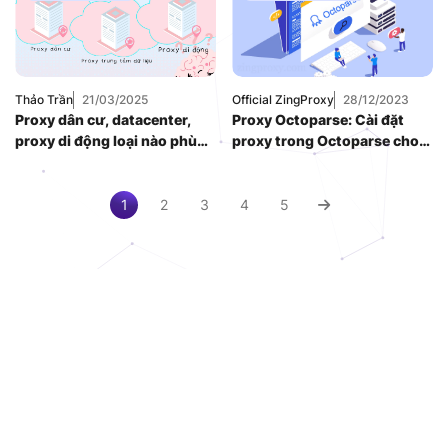
Dân Cư
,
Proxy
SOCKS5
,
Thuê
Proxy Nước Ngoài
,
Thuê Proxy US
,
Thuê Proxy Việt
Nam
,
Thảo Trần
21/03/2025
Official ZingProxy
28/12/2023
Uncategorized
Proxy dân cư, datacenter,
Proxy Octoparse: Cài đặt
proxy di động loại nào phù
proxy trong Octoparse cho
hợp với bạn?
SEO
1
2
3
4
5