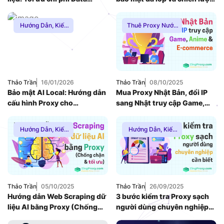
Pipeline AI và xử lý Anti-Bot
quản lý luồng dữ liệu 2026
(2026)
Hướng Dẫn
,
Kiến
Thuê Proxy Nước
Thức Proxy
,
Mạng
Ngoài
,
Hướng Dẫn
,
Internnet
,
Proxy
Kiến Thức Proxy
,
Dân Cư
Proxy Chơi Game
Thảo Trần
16/01/2026
Thảo Trần
08/10/2025
Bảo mật AI Local: Hướng dẫn
Mua Proxy Nhật Bản, đổi IP
cấu hình Proxy cho
sang Nhật truy cập Game,
DeepSeek & Ollama (2026)
Anime, Ads
Hướng Dẫn
,
Kiến
Hướng Dẫn
,
Kiến
Thức Proxy
,
Proxy
Thức Proxy
Dân Cư
,
Thuê
Proxy Nước Ngoài
Thảo Trần
05/10/2025
Thảo Trần
26/09/2025
Hướng dẫn Web Scraping dữ
3 bước kiểm tra Proxy sạch
liệu AI bằng Proxy (Chống
người dùng chuyên nghiệp
chặn & tối ưu)
cần biết