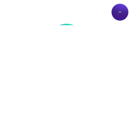
Thông tin liên hệ
Về Chúng Tôi
Trụ sở: Số nhà 56 Đường
Giới thiệu
Lê Trần Mãn, Tổ 19,
Dịch vụ Proxies
Phường Hà Giang 1, Tỉnh
Liên hệ
Tuyên Quang, Việt Nam.
Chính sách
proxy@zingserver.com
Tài liệu API
0961662393
ZingProxy Extension
Mua Proxy
IP của bạn: