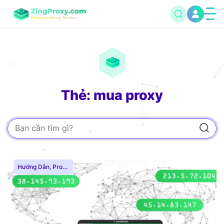
Thẻ: mua proxy
Hướng Dẫn
,
Proxy
Dân Cư
,
Proxy
SOCKS5
,
Thuê
Proxy Nước Ngoài
,
Thuê Proxy US
,
Thuê Proxy Việt
Nam
,