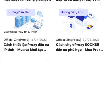
(Phishing Attack)
Playwright
Hướng Dẫn
,
Proxy
Hướng Dẫn
,
Proxy
Dân Cư
,
Thuê
Dân Cư
,
Proxy
Proxy Nước Ngoài
,
SOCKS5
,
Thuê
Thuê Proxy US
,
Proxy Nước Ngoài
,
Thuê Proxy Việt
Thuê Proxy US
,
Nam
,
Thuê Proxy Việt
Uncategorized
Nam
,
Official ZingProxy
16/04/2023
Official ZingProxy
30/03/2023
Uncategorized
Cách thiết lập Proxy dân cư
Cách chọn Proxy SOCKS5
IP tĩnh – Mua và khởi tạo
dân cư phù hợp – Mua Proxy
Proxy dân cư nhanh nhất
uy tín ở đâu?