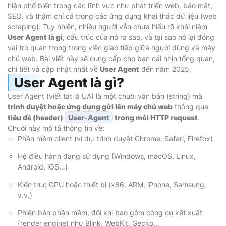
hiện phổ biến trong các lĩnh vực như phát triển web, bảo mật,
SEO, và thậm chí cả trong các ứng dụng khai thác dữ liệu (web
scraping). Tuy nhiên, nhiều người vẫn chưa hiểu rõ khái niệm
User Agent là gì
, cấu trúc của nó ra sao, và tại sao nó lại đóng
vai trò quan trọng trong việc giao tiếp giữa người dùng và máy
chủ web. Bài viết này sẽ cung cấp cho bạn cái nhìn tổng quan,
chi tiết và cập nhật nhất về
User Agent
đến năm 2025.
User Agent là gì?
User Agent (viết tắt là UA) là một chuỗi văn bản (string) mà
trình duyệt hoặc ứng dụng gửi lên máy chủ web
thông qua
tiêu đề (header)
User-Agent
trong mỗi HTTP request
.
Chuỗi này mô tả thông tin về:
Phần mềm client (ví dụ: trình duyệt Chrome, Safari, Firefox)
Hệ điều hành đang sử dụng (Windows, macOS, Linux,
Android, iOS…)
Kiến trúc CPU hoặc thiết bị (x86, ARM, iPhone, Samsung,
v.v.)
Phiên bản phần mềm, đôi khi bao gồm công cụ kết xuất
(render engine) như Blink, WebKit, Gecko…