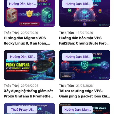
Hướng Dẫn
,
Mạng
Hướng Dẫn
,
Kiến
Internnet
Thức Proxy
,
Mạng
Internnet
Thảo Trần
20/07/2026
Thảo Trần
13/07/2026
Hướng dẫn Migrate VPS
Hướng dẫn bảo mật VPS
Rocky Linux 8, 9 an toàn,
Fail2Ban: Chống Brute Force
Zero Downtime
toàn diện khi dùng Nginx
Reverse Proxy
Hướng Dẫn
,
Kiến
Hướng Dẫn
,
Kiến
Thức Proxy
,
Mạng
Thức Proxy
,
Mạng
Internnet
Internnet
Thảo Trần
29/06/2026
Thảo Trần
21/05/2026
Xây dựng hệ thống giám sát
Tối ưu routing edge VPS:
Proxy Grafana & Prometheus
Giảm ping & packet loss khi
chuẩn Enterprise (2026)
gọi API AI quốc tế (2026)
Thuê Proxy US
,
Hướng Dẫn
,
Mạng