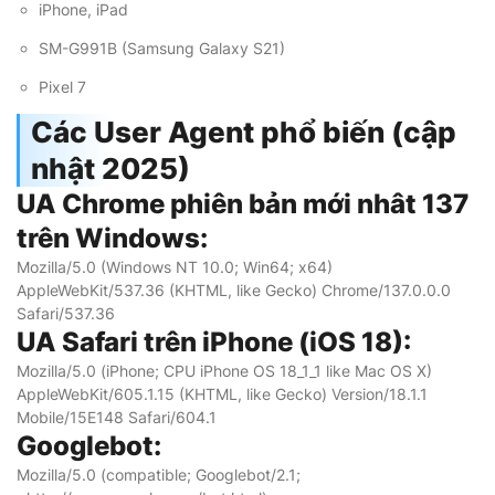
iPhone, iPad
SM-G991B (Samsung Galaxy S21)
Pixel 7
Các User Agent phổ biến (cập
nhật 2025)
UA Chrome phiên bản mới nhât 137
trên Windows:
Mozilla/5.0 (Windows NT 10.0; Win64; x64)
AppleWebKit/537.36 (KHTML, like Gecko) Chrome/137.0.0.0
Safari/537.36
UA
Safari trên iPhone (iOS 18):
Mozilla/5.0 (iPhone; CPU iPhone OS 18_1_1 like Mac OS X)
AppleWebKit/605.1.15 (KHTML, like Gecko) Version/18.1.1
Mobile/15E148 Safari/604.1
Googlebot:
Mozilla
/
5.0
(compatible; Googlebot/
2.1
;