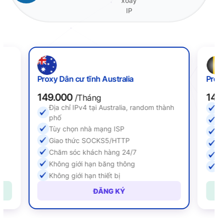
xoay
IP
Proxy Dân cư tĩnh Australia
Pro
149.000
14
/Tháng
Địa chỉ IPv4 tại Australia, random thành
ố
phố
Tùy chọn nhà mạng ISP
Giao thức SOCKS5/HTTP
Chăm sóc khách hàng 24/7
Không giới hạn băng thông
Không giới hạn thiết bị
ĐĂNG KÝ