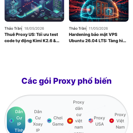
Hướng Dẫn
,
Kiến
Internnet
Thức Proxy
,
Mạng
Internnet
,
Proxy
SOCKS5
,
Thuê
Proxy Nước Ngoài
Thảo Trần
18/05/2026
Thảo Trần
11/05/2026
Thuê Proxy US: Tối ưu test
Hardening bảo mật VPS
code tự động Kimi K2.6 &
Ubuntu 26.04 LTS: Tàng hình
giảm latency
SSH & cách ly AI Agent
Các gói Proxy phổ biến
Proxy
dân
Dân
Dân
cư
Proxy
Cư
Cư
Chơi
Proxy
việt
Việt
IP
Xoay
Game
USA
nam
Nam
Tĩnh
IP