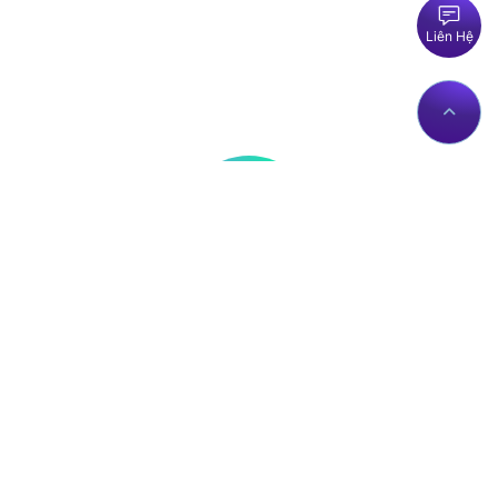
Liên Hệ
Thông tin liên hệ
Về Chúng Tôi
Trụ sở: Số nhà 56 Đường
Giới thiệu
Lê Trần Mãn, Tổ 19,
Dịch vụ Proxies
Phường Hà Giang 1, Tỉnh
Liên hệ
Tuyên Quang, Việt Nam.
Chính sách
proxy@zingserver.com
Tài liệu API