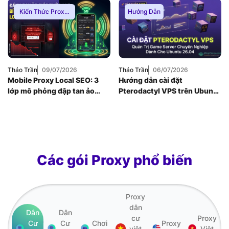
limit
Reverse Proxy
Kiến Thức Proxy
,
Hướng Dẫn
Hướng Dẫn
,
Thuê
Proxy Việt Nam
Thảo Trần
09/07/2026
Thảo Trần
06/07/2026
Mobile Proxy Local SEO: 3
Hướng dẫn cài đặt
lớp mô phỏng đập tan ảo
Pterodactyl VPS trên Ubuntu
giác thứ hạng bản đồ
26.04: Quản trị game server
chuyên nghiệp
Các gói Proxy phổ biến
Proxy
dân
Dân
Dân
cư
Proxy
Cư
Cư
Chơi
Proxy
việt
Việt