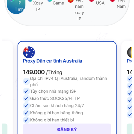
IP
Xoay
Game
USA
nam
Nam
Tĩnh
IP
xoay
IP
Proxy Dân cư tĩnh Australia
Pro
149.000
14
/Tháng
Địa chỉ IPv4 tại Australia, random thành
ố
phố
Tùy chọn nhà mạng ISP
Giao thức SOCKS5/HTTP
Chăm sóc khách hàng 24/7
Không giới hạn băng thông
Không giới hạn thiết bị
ĐĂNG KÝ