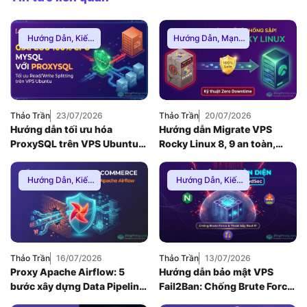
Hướng Dẫn
,
Kiến
Hướng Dẫn
,
Mạng
Thức Proxy
Internnet
Thảo Trần
23/07/2026
Thảo Trần
20/07/2026
Hướng dẫn tối ưu hóa
Hướng dẫn Migrate VPS
ProxySQL trên VPS Ubuntu
Rocky Linux 8, 9 an toàn,
để giải quyết nghẽn cổ chai
Zero Downtime
Database MySQL (2026)
Hướng Dẫn
,
Kiến
Hướng Dẫn
,
Kiến
Thức Proxy
,
Proxy
Thức Proxy
,
Mạng
Dân Cư
Internnet
Thảo Trần
16/07/2026
Thảo Trần
13/07/2026
Proxy Apache Airflow: 5
Hướng dẫn bảo mật VPS
bước xây dựng Data Pipeline
Fail2Ban: Chống Brute Force
E-commerce chống Rate-
toàn diện khi dùng Nginx