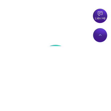
Liên Hệ
Thông tin liên hệ
Về Chúng Tôi
Trụ sở: Số nhà 56 Đường
Giới thiệu
Lê Trần Mãn, Tổ 19,
Dịch vụ Proxies
Phường Hà Giang 1, Tỉnh
Liên hệ