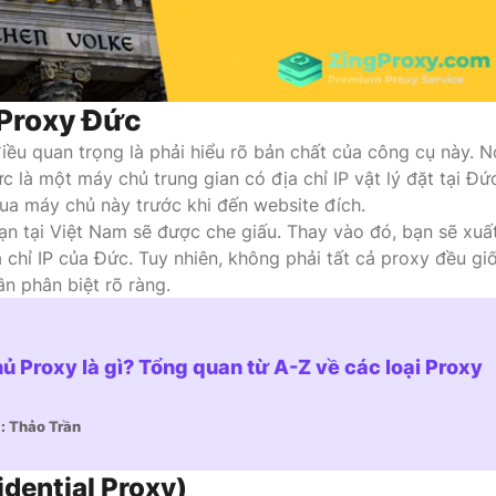
 Proxy Đức
iều quan trọng là phải hiểu rõ bản chất của công cụ này. N
 là một máy chủ trung gian có địa chỉ IP vật lý đặt tại Đứ
qua máy chủ này trước khi đến website đích.
bạn tại Việt Nam sẽ được che giấu. Thay vào đó, bạn sẽ xuấ
ịa chỉ IP của Đức. Tuy nhiên, không phải tất cả proxy đều gi
ần phân biệt rõ ràng.
ủ Proxy là gì? Tổng quan từ A-Z về các loại Proxy
]
ả: Thảo Trần
dential Proxy)