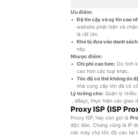
Ưu điểm:
Độ tin cậy và uy tín cao n
website phát hiện và chặn
là rất lớn.
Khó bị đưa vào danh sách 
này.
Nhược điểm:
Chi phí cao hơn:
Do tính k
cao hơn các loại khác.
Tốc độ có thể không ổn đ
nhà cung cấp lớn đã có cô
Lý tưởng cho:
Quản lý nhiều 
, eBay), thực hiện các giao 
Proxy ISP (ISP Pro
Proxy ISP, hay còn gọi là
Pro
độc đáo. Chúng cũng là IP đ
các máy chủ tốc độ cao tại t