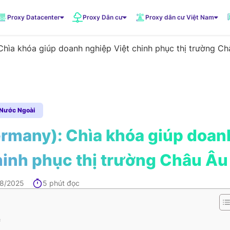
Proxy Datacenter
Proxy Dân cư
Proxy dân cư Việt Nam
hìa khóa giúp doanh nghiệp Việt chinh phục thị trường Ch
VNDC 1
5.500đ/Ngày
VNDC 3
 Nước Ngoài
10.000đ/Ngày
rmany): Chìa khóa giúp doan
hinh phục thị trường Châu Âu
VNDC 6
20.000đ/Ngày
08/2025
5 phút đọc
VNDC 19
20.000đ/Ngày
c