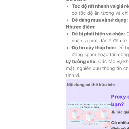
Tốc độ rất nhanh và giá rẻ
có tốc độ ấn tượng và chi 
Dễ dàng mua và sử dụng:
Nhược điểm:
Dễ bị phát hiện và chặn:
C
nhận ra một dải IP đến từ 
Độ tin cậy thấp hơn:
Dễ bị
động spam hoặc tấn công
Lý tưởng cho:
Các tác vụ kh
mật, nghiên cứu thông tin c
tinh vi.
Nội dung có thể hữu ích:
Proxy 
bạn?
👤 Tác gi
Có nhiều
đích sử d