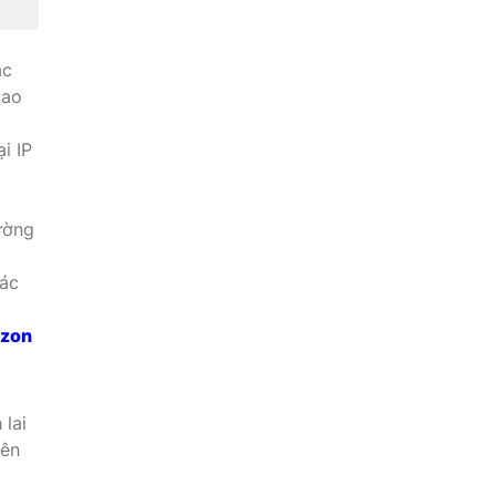
ác
cao
i IP
ường
các
zon
 lai
rên