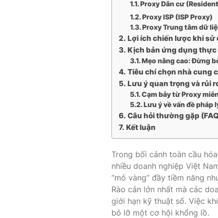
Proxy Dân cư (Resident
Proxy ISP (ISP Proxy)
Proxy Trung tâm dữ li
Lợi ích chiến lược khi s
Kịch bản ứng dụng thực 
Mẹo nâng cao: Đừng bỏ
Tiêu chí chọn nhà cung c
Lưu ý quan trọng và rủi r
Cạm bẫy từ Proxy miễn
Lưu ý về vấn đề pháp l
Câu hỏi thường gặp (FAQ
Kết luận
Trong bối cảnh toàn cầu hóa,
nhiều doanh nghiệp Việt Nam.
“mỏ vàng” đầy tiềm năng như
Rào cản lớn nhất mà các doa
giới hạn kỹ thuật số. Việc k
bỏ lỡ một cơ hội khổng lồ.