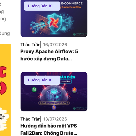
ó
Hướng Dẫn
,
Kiến
ng
Thức Proxy
,
Proxy Dân Cư
ăng
dụng
Thảo Trần
16/07/2026
Proxy Apache Airflow: 5
bước xây dựng Data
Pipeline E-commerce
chống Rate-limit
Hướng Dẫn
,
Kiến
Thức Proxy
,
Mạng Internnet
Thảo Trần
13/07/2026
Hướng dẫn bảo mật VPS
Fail2Ban: Chống Brute