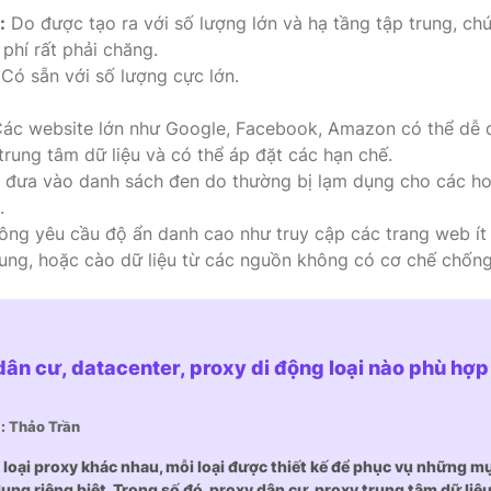
:
Do được tạo ra với số lượng lớn và hạ tầng tập trung, ch
phí rất phải chăng.
Có sẵn với số lượng cực lớn.
ác website lớn như Google, Facebook, Amazon có thể dễ 
trung tâm dữ liệu và có thể áp đặt các hạn chế.
 đưa vào danh sách đen do thường bị lạm dụng cho các ho
.
ông yêu cầu độ ẩn danh cao như truy cập các trang web ít
hung, hoặc cào dữ liệu từ các nguồn không có cơ chế chốn
dân cư, datacenter, proxy di động loại nào phù hợp
ả: Thảo Trần
 loại proxy khác nhau, mỗi loại được thiết kế để phục vụ những m
ụng riêng biệt. Trong số đó, proxy dân cư, proxy trung tâm dữ liệu