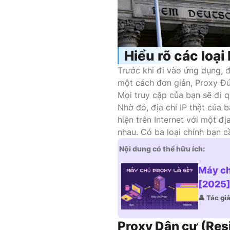
Hiểu rõ các loại
Trước khi đi vào ứng dụng, đ
một cách đơn giản, Proxy Đức
Mọi truy cập của bạn sẽ đi 
Nhờ đó, địa chỉ IP thật của 
hiện trên Internet với một đ
nhau. Có ba loại chính bạn c
Nội dung có thể hữu ích:
Máy ch
[2025
👤 Tác gi
Proxy Dân cư (Resi