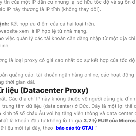
 tín của một IP dân cư nhưng lại sở hữu tốc độ và sự ổn đ
c IP này thường là IP tĩnh (không thay đổi).
ịnh:
Kết hợp ưu điểm của cả hai loại trên.
ebsite xem là IP hợp lệ từ nhà mạng.
o việc quản lý các tài khoản cần đăng nhập từ một địa chỉ
minh.
ng là loại proxy có giá cao nhất do sự kết hợp của tốc độ
oản quảng cáo, tài khoản ngân hàng online, các hoạt động
g thời gian dài.
 liệu (Datacenter Proxy)
hất. Các địa chỉ IP này không thuộc về người dùng gia đìn
c trung tâm dữ liệu (data center) ở Đức. Đây là một lợi thế 
ền kinh tế số châu Âu với hạ tầng viễn thông và data center
nhất là khoản đầu tư khổng lồ trị giá
3.2 tỷ EUR của Micros
 liệu mới tại đây, theo
báo cáo từ GTAI
.”