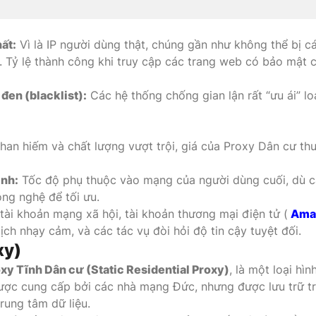
hất:
Vì là IP người dùng thật, chúng gần như không thể bị c
. Tỷ lệ thành công khi truy cập các trang web có bảo mật 
đen (blacklist):
Các hệ thống chống gian lận rất “ưu ái” loạ
han hiếm và chất lượng vượt trội, giá của Proxy Dân cư th
ịnh:
Tốc độ phụ thuộc vào mạng của người dùng cuối, dù 
ng nghệ để tối ưu.
tài khoản mạng xã hội, tài khoản thương mại điện tử (
Ama
dịch nhạy cảm, và các tác vụ đòi hỏi độ tin cậy tuyệt đối.
xy)
xy Tĩnh Dân cư (Static Residential Proxy)
, là một loại hình
ược cung cấp bởi các nhà mạng Đức, nhưng được lưu trữ t
rung tâm dữ liệu.