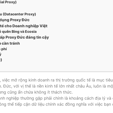
ial Proxy)
VNDC 23
ệu (Datacenter Proxy)
6.000đ/Ngày
ử dụng Proxy Đức
tế cho Doanh nghiệp Việt
 quên Bing và Ecosia
VNDC 25
ấp Proxy Đức đáng tin cậy
9.000đ/Ngày
o cần tránh
 phí
ý
)
 việc mở rộng kinh doanh ra thị trường quốc tế là mục tiêu
 Đức, với vị thế là nền kinh tế lớn nhất châu Âu, luôn là mộ
ng cũng ẩn chứa không ít thách thức.
nh nghiệp thường gặp phải chính là khoảng cách địa lý và
hông thể tiếp cận dữ liệu chính xác đồng nghĩa với việc bạn