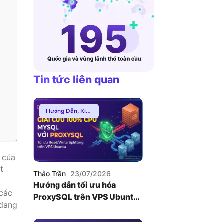
VNDC 24
8.000đ/Ngày
4GViettel
20.000đ/Ngày
Tin tức liên quan
Hướng Dẫn
,
Kiến
Thức Proxy
 của
t
Thảo Trần
23/07/2026
Hướng dẫn tối ưu hóa
 các
ProxySQL trên VPS Ubuntu
 đang
để giải quyết nghẽn cổ chai
Database MySQL (2026)