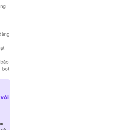
úng
dàng
ạt
 bảo
g bot
 với
ục
 và