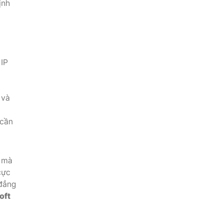
ịnh
 IP
 và
 cần
h mà
cực
 đẳng
oft