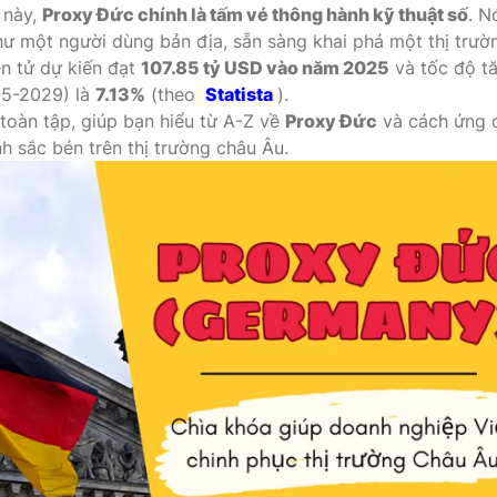
ề này,
Proxy Đức chính là tấm vé thông hành kỹ thuật số
. N
hư một người dùng bản địa, sẵn sàng khai phá một thị trườ
n tử dự kiến đạt
107.85 tỷ USD vào năm 2025
và tốc độ t
5-2029) là
7.13%
(theo
Statista
).
 toàn tập, giúp bạn hiểu từ A-Z về
Proxy Đức
và cách ứng 
nh sắc bén trên thị trường châu Âu.