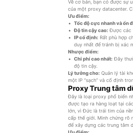
Về cơ bản, bạn có được sự uy
của một proxy datacenter. Cá
Ưu điểm:
Tốc độ cực nhanh và ổn đ
Độ tin cậy cao:
Được các w
IP cố định:
Rất phù hợp ch
duy nhất để tránh bị xác 
Nhược điểm:
Chi phí cao nhất:
Đây thườ
độ tin cậy.
Lý tưởng cho:
Quản lý tài kh
một IP “sạch” và cố định tron
Proxy Trung tâm dữ
Đây là loại proxy phổ biến n
được tạo ra hàng loạt tại cá
lớn, vì Đức là trái tim của n
cấp thế giới. Minh chứng rõ 
để xây dựng các trung tâm dữ
Ưu điểm: