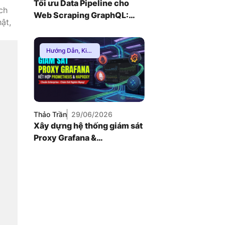
Tối ưu Data Pipeline cho
ch
Web Scraping GraphQL:
ật,
Node.js v26 kết hợp Proxy
SOCKS5
Hướng Dẫn
,
Kiến
Thức Proxy
,
Mạng Internnet
Thảo Trần
29/06/2026
Xây dựng hệ thống giám sát
Proxy Grafana &
Prometheus chuẩn
Enterprise (2026)