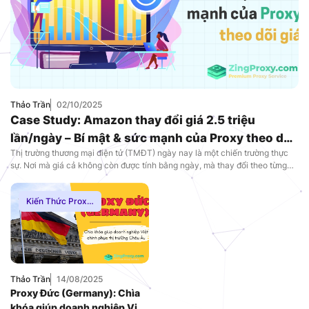
Thảo Trần
02/10/2025
Case Study: Amazon thay đổi giá 2.5 triệu
lần/ngày – Bí mật & sức mạnh của Proxy theo dõi
Thị trường thương mại điện tử (TMĐT) ngày nay là một chiến trường thực
giá
sự. Nơi mà giá cả không còn được tính bằng ngày, mà thay đổi theo từng
phút. Trong cuộc chiến khốc liệt này, một vài giây chậm trễ cũng có thể
khiến bạn mất đi hàng ngàn khách hàng vào tay […]
Kiến Thức Proxy
,
Thuê Proxy Nước
Ngoài
Thảo Trần
14/08/2025
Proxy Đức (Germany): Chìa
khóa giúp doanh nghiệp Việt