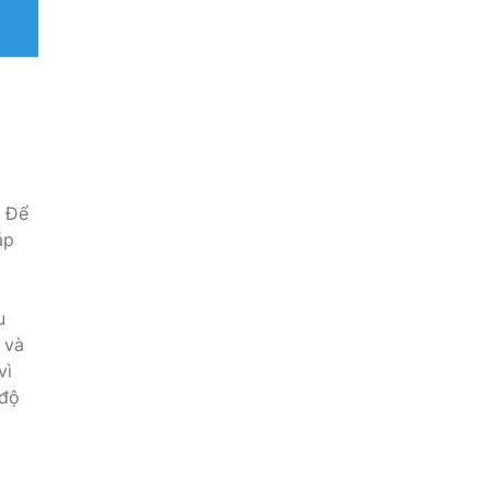
. Để
áp
u
 và
vì
 độ