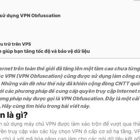
VNDC 23
sử dụng VPN Obfuscation
6.000đ/Ngày
VNDC 25
u trữ trên VPS
9.000đ/Ngày
giúp bạn tăng tốc độ và bảo vệ dữ liệu
rnet trên toàn thế giới đã tăng lên một tầm cao chưa từng
iệc VPN (VPN Obfuscation) cũng được sử dụng làm công c
. Những vấn đề như thế này đã khiến cộng đồng CNTT quố
mới các phương pháp để cung cấp quyền truy cập Internet 
ng pháp này được gọi là VPN Obfuscation. Đây là một cải 
Hãy cùng tìm hiểu trong bài viết này.
 là gì?
nh sử dụng máy chủ VPN được làm xáo trộn để vượt qua th
ền truy cập vào các tùy chọn VPN ở cấp cơ sở hạ tầng. V
 chủ ý với mã hóa nâng cao làm cho các gói dữ liệu kết nố