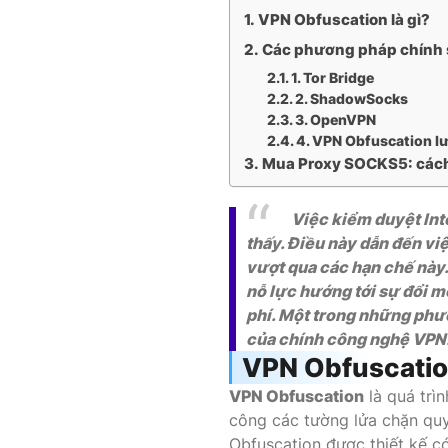
VPN Obfuscation là gì?
Các phương pháp chính 
1. Tor Bridge
2. ShadowSocks
3. OpenVPN
4. VPN Obfuscation lư
Mua Proxy SOCKS5: cách 
Việc kiểm duyệt Inte
thấy. Điều này dẫn đến v
vượt qua các hạn chế này
nỗ lực hướng tới sự đổi 
phí. Một trong những phươ
của chính công nghệ VPN. 
VPN Obfuscation
VPN Obfuscation
là quá trì
công các tường lửa chặn quy
Obfuscation được thiết kế có