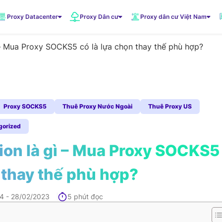
Proxy Datacenter
Proxy Dân cư
Proxy dân cư Việt Nam
– Mua Proxy SOCKS5 có là lựa chọn thay thế phù hợp?
VNDC 1
5.500đ/Ngày
VNDC 3
Proxy SOCKS5
Thuê Proxy Nước Ngoài
Thuê Proxy US
10.000đ/Ngày
gorized
on là gì – Mua Proxy SOCKS5
VNDC 6
20.000đ/Ngày
 thay thế phù hợp?
14 - 28/02/2023
5 phút đọc
VNDC 19
20.000đ/Ngày