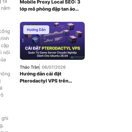
g ta
Mobile Proxy Local SEO: 3
o năm
lớp mô phỏng đập tan ảo
giác thứ hạng bản đồ
Hướng Dẫn
 cổng
rình
 cập
i nổi
của
Thảo Trần
06/07/2026
không
Hướng dẫn cài đặt
c
Pterodactyl VPS trên
uá
Ubuntu 26.04: Quản trị
vô
game server chuyên
nghiệp
 ghi
g.