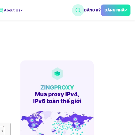
About Us
ĐĂNG KÝ
ĐĂNG NHẬP
VNDC 2
7.500đ/Ngày
VNDC 5
18.000đ/Ngày
VNDC 18
15.000đ/Ngày
VNDC 20
35.000đ/Ngày