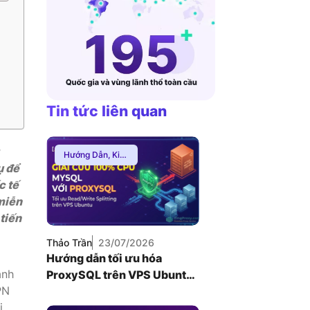
VNDC 24
8.000đ/Ngày
4GViettel
20.000đ/Ngày
Tin tức liên quan
Hướng Dẫn
,
Kiến
ụ để
Thức Proxy
c tế
miễn
tiến
Thảo Trần
23/07/2026
Hướng dẫn tối ưu hóa
ành
ProxySQL trên VPS Ubuntu
PN
để giải quyết nghẽn cổ chai
i
Database MySQL (2026)