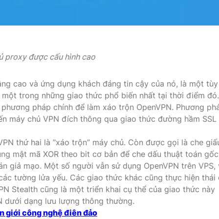
 proxy được cấu hình cao
ng cao và ứng dụng khách đáng tin cậy của nó, là một tùy
 một trong những giao thức phổ biến nhất tại thời điểm đó
ai phương pháp chính để làm xáo trộn OpenVPN. Phương ph
đến máy chủ VPN đích thông qua giao thức đường hầm SSL
N thứ hai là “xáo trộn” máy chủ. Còn được gọi là che giấ
ng mật mã XOR theo bit cơ bản để che dấu thuật toán gốc
toán giả mạo. Một số người vẫn sử dụng OpenVPN trên VPS, 
các tường lửa yếu. Các giao thức khác cũng thực hiện thái
PN Stealth cũng là một triển khai cụ thể của giao thức này
 dưới dạng lưu lượng thông thường.
ến giới công nghệ điên đảo