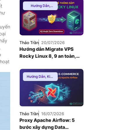
t
Hướng Dẫn
,
Mạng Internnet
như
tuyến
oại
thấy
Thảo Trần
20/07/2026
.
Hướng dẫn Migrate VPS
o
Rocky Linux 8, 9 an toàn,
 hoạt
Zero Downtime
Hướng Dẫn
,
Kiến
Thức Proxy
,
Proxy Dân Cư
Thảo Trần
16/07/2026
Proxy Apache Airflow: 5
bước xây dựng Data