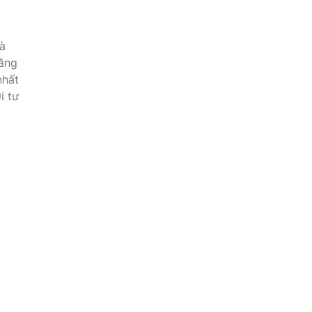
và
bằng
nhất
i tư