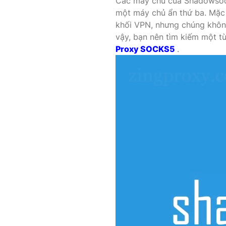
Các máy chủ của Shadowsock
một máy chủ ẩn thứ ba. Mặc
khối VPN, nhưng chúng không
vậy, bạn nên tìm kiếm một t
Proxy SOCKS5
.