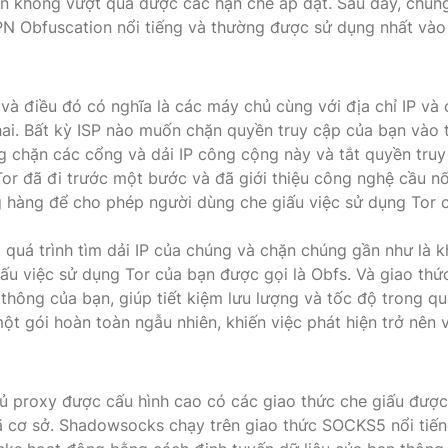
ạn không vượt qua được các hạn chế áp đặt. Sau đây, chún
PN Obfuscation nổi tiếng và thường được sử dụng nhất và
và điều đó có nghĩa là các máy chủ cùng với địa chỉ IP và
i. Bất kỳ ISP nào muốn chặn quyền truy cập của bạn vào t
g chặn các cổng và dải IP công cộng này và tắt quyền truy
Tor đã đi trước một bước và đã giới thiệu công nghệ cầu nố
 hàng để cho phép người dùng che giấu việc sử dụng Tor 
 quá trình tìm dải IP của chúng và chặn chúng gần như là 
giấu việc sử dụng Tor của bạn được gọi là Obfs. Và giao thứ
thông của bạn, giúp tiết kiệm lưu lượng và tốc độ trong q
ột gói hoàn toàn ngẫu nhiên, khiến việc phát hiện trở nên 
 proxy được cấu hình cao có các giao thức che giấu được
 cơ sở. Shadowsocks chạy trên giao thức SOCKS5 nổi tiến