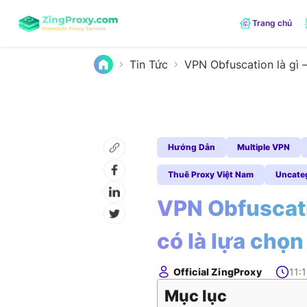
Trang chủ
Tin Tức
VPN Obfuscation là gì 
Hướng Dẫn
Multiple VPN
Thuê Proxy Việt Nam
Uncate
VPN Obfuscati
có là lựa chọn
Official ZingProxy
11:
Mục lục