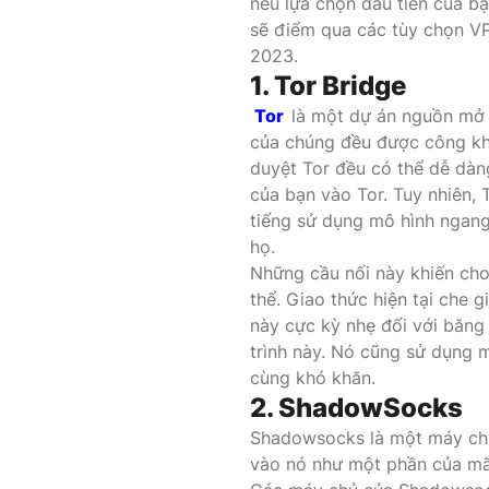
nếu lựa chọn đầu tiên của b
sẽ điểm qua các tùy chọn V
2023.
1. Tor Bridge
Tor
là một dự án nguồn mở 
của chúng đều được công kha
duyệt Tor đều có thể dễ dàn
của bạn vào Tor. Tuy nhiên, 
tiếng sử dụng mô hình ngang
họ.
Những cầu nối này khiến cho
thể. Giao thức hiện tại che 
này cực kỳ nhẹ đối với băng 
trình này. Nó cũng sử dụng m
cùng khó khăn.
2. ShadowSocks
Shadowsocks là một máy chủ
vào nó như một phần của mã