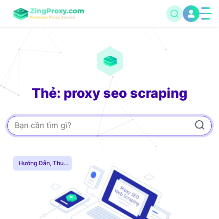
Thẻ: proxy seo scraping
Hướng Dẫn
,
Thuê
Proxy Nước Ngoài
,
Thuê Proxy US
,
Thuê Proxy Việt
Nam
,
Uncategorized