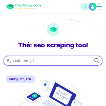
Thẻ: seo scraping tool
Hướng Dẫn
,
Thuê
Proxy Nước Ngoài
,
Thuê Proxy US
,
Thuê Proxy Việt
Nam
,
Uncategorized