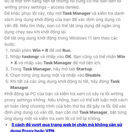
dù là một tính năng tiện lợi nhưng nó cũng có thể dẫn đến lỗi
writing proxy settings – access denied.
Để khắc phục lỗi này, hãy mở
Task Manager
và kiểm tra danh
sách ứng dụng khởi động của bạn để xác định ứng dụng có
vấn đề. Nếu tìm thấy, bạn có thể tắt ứng dụng để ngăn ứng
dụng chạy sau khi khởi động lại.
Để tắt ứng dụng khởi động trong Windows 11 làm theo các
bước:
Nhấn phím
Win + R
để mở
Run
.
Nhập
taskmgr
và nhấp vào
OK
. Bạn cũng có thể nhấn
Win
+ X
và nhấp vào
Task Manager
để mở tiện ích.
Trong
Task Manager
, hãy mở tab
Startup
.
Chọn từng ứng dụng một và nhấp vào
Disable
.
Khi tất cả các ứng dụng khởi động bị tắt, hãy đóng
Task
Manager
.
Khởi động lại PC của bạn và kiểm tra xem có xảy ra lỗi writing
proxy settings không. Nếu không, bạn có thể kết luận một cách
an toàn rằng chương trình của bên thứ ba đã gây ra lỗi. Để xác
định ứng dụng có vấn đề, bạn cần mở
Task Manager
, bật từng
ứng dụng một và kiểm tra xem lỗi có trở lại không.
5 cách để vượt qua trang web bị chặn mà không cần sử
dụng Proxy hoặc VPN