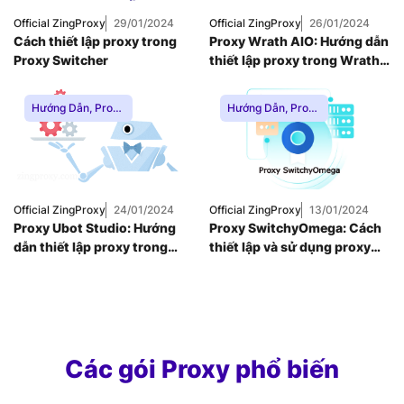
Thuê Proxy Việt
Thuê Proxy Việt
Nam
,
Nam
,
Official ZingProxy
29/01/2024
Official ZingProxy
26/01/2024
Uncategorized
Uncategorized
Cách thiết lập proxy trong
Proxy Wrath AIO: Hướng dẫn
Proxy Switcher
thiết lập proxy trong Wrath
AIO
Hướng Dẫn
,
Proxy
Hướng Dẫn
,
Proxy
Dân Cư
,
Proxy
Dân Cư
,
Proxy
SOCKS5
,
Thuê
SOCKS5
,
Thuê
Proxy Nước Ngoài
,
Proxy Nước Ngoài
,
Thuê Proxy US
,
Thuê Proxy US
,
Thuê Proxy Việt
Thuê Proxy Việt
Nam
,
Nam
,
Official ZingProxy
24/01/2024
Official ZingProxy
13/01/2024
Uncategorized
Uncategorized
Proxy Ubot Studio: Hướng
Proxy SwitchyOmega: Cách
dẫn thiết lập proxy trong
thiết lập và sử dụng proxy
UBot Studio
trong SwitchyOmega
Các gói Proxy phổ biến