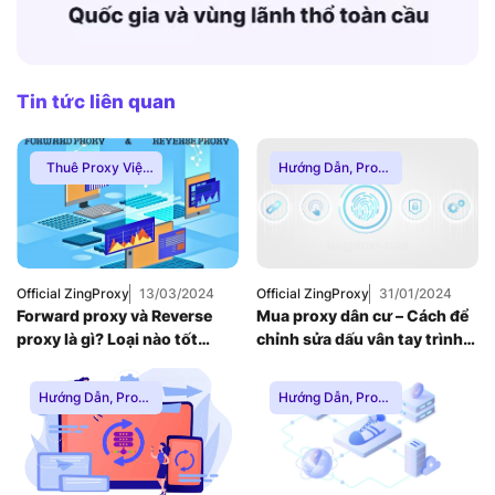
Tin tức liên quan
Thuê Proxy Việt
Hướng Dẫn
,
Proxy
Nam
,
Dân Cư
,
Thuê
Uncategorized
Proxy Nước Ngoài
,
Thuê Proxy US
,
Thuê Proxy Việt
Nam
,
Uncategorized
Official ZingProxy
13/03/2024
Official ZingProxy
31/01/2024
Forward proxy và Reverse
Mua proxy dân cư – Cách để
proxy là gì? Loại nào tốt
chỉnh sửa dấu vân tay trình
hơn?
duyệt
Hướng Dẫn
,
Proxy
Hướng Dẫn
,
Proxy
Dân Cư
,
Proxy
Dân Cư
,
Proxy
SOCKS5
,
Thuê
SOCKS5
,
Thuê
Proxy Nước Ngoài
,
Proxy Nước Ngoài
,
Thuê Proxy US
,
Thuê Proxy US
,