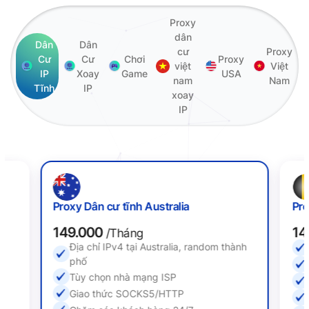
Proxy
dân
Dân
Dân
cư
Proxy
Cư
Cư
Chơi
Proxy
việt
Việt
IP
Xoay
Game
USA
nam
Nam
Tĩnh
IP
xoay
IP
Proxy Dân cư tĩnh Australia
Pro
149.000
14
/Tháng
Địa chỉ IPv4 tại Australia, random thành
ố
phố
Tùy chọn nhà mạng ISP
Giao thức SOCKS5/HTTP