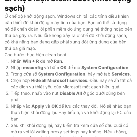
sạch)
Ở chế độ khởi động sạch, Windows chỉ tải các trình điều khiển
cần thiết để khởi động máy tính của bạn. Bạn có thể sử dụng
nó để chẩn đoán lỗi phần mềm do ứng dụng hệ thống hoặc bên
thứ ba gây ra. Nếu lỗi không xảy ra ở chế độ khởi động sạch,
có khả năng bạn đang gặp phải xung đột ứng dụng của bên
thứ ba giả mạo.
Các bước thực hiện clean boot:
Nhấn
Win + R
để mở
Run
.
Nhập
msconfig
và bấm
OK
để mở
System Configuration
.
Trong cửa sổ
System Configuration
, hãy mở tab
Services
.
Chọn hộp
Hide all Microsoft services
. Điều này sẽ ẩn tất cả
các dịch vụ thiết yếu của Microsoft một cách hiệu quả.
Tiếp theo, nhấp vào nút
Disable All
ở góc dưới cùng bên
phải.
Nhấp vào
Apply
và
OK
để lưu các thay đổi. Nó sẽ nhắc bạn
thực hiện khởi động lại. Hãy tiếp tục và khởi động lại PC của
bạn.
Sau khi khởi động lại, hãy kiểm tra xem cửa sổ đầu cuối có
mở ra với lỗi writing proxy settings hay không. Nếu không,