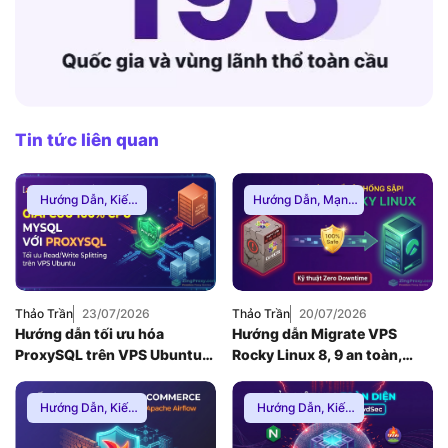
Tin tức liên quan
Hướng Dẫn
,
Kiến
Hướng Dẫn
,
Mạng
Thức Proxy
Internnet
Thảo Trần
23/07/2026
Thảo Trần
20/07/2026
Hướng dẫn tối ưu hóa
Hướng dẫn Migrate VPS
ProxySQL trên VPS Ubuntu
Rocky Linux 8, 9 an toàn,
để giải quyết nghẽn cổ chai
Zero Downtime
Database MySQL (2026)
Hướng Dẫn
,
Kiến
Hướng Dẫn
,
Kiến
Thức Proxy
,
Proxy
Thức Proxy
,
Mạng
Dân Cư
Internnet