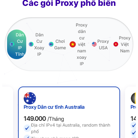
Các gói Proxy phổ biến
Proxy
dân
Dân
Dân
cư
Proxy
Cư
Cư
Chơi
Proxy
việt
Việt
IP
Xoay
Game
USA
nam
Nam
Tĩnh
IP
xoay
IP
Proxy Dân cư tĩnh Australia
Pro
149.000
14
/Tháng
Địa chỉ IPv4 tại Australia, random thành
ố
phố