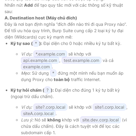
Nhấn nút
Add
để tạo quy tắc mới với các thông số kỹ thuật
sau:
A. Destination host (Máy chủ đích)
Đây là nơi bạn định nghĩa “đích đến nào thì đi qua Proxy nào”.
Để tối ưu hóa quy trình, Burp Suite cung cấp 2 loại ký tự đại
diện (Wildcards) cực kỳ mạnh mẽ:
Ký tự sao (
*
):
Đại diện cho 0 hoặc nhiều ký tự bất kỳ.
Ví dụ:
*.example.com
sẽ khớp với
api.example.com
,
test.example.com
và cả
example.com
.
Mẹo:
Sử dụng
*
đứng một mình nếu bạn muốn áp
dụng Proxy cho
toàn bộ
traffic Internet.
Ký tự hỏi chấm (
?
):
Đại diện cho đúng 1 ký tự bất kỳ
(ngoại trừ dấu chấm).
Ví dụ:
site?.corp.local
sẽ khớp với
site1.corp.local
,
siteA.corp.local
.
Lưu ý:
Nó sẽ
không
khớp với
site.dev.corp.local
(vì
chứa dấu chấm). Đây là cách tuyệt vời để lọc các
subdomain cấp 1.