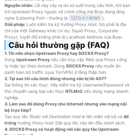
Nguyên nhân:
Lỗi này xảy ra do sơ suất trong cấu hình, khi bạn
trỏ Upstream Proxy ngược về chính cổng mà Burp đang lắng
nghe (Listening Port – thường là
127.0.0.1:8080
).
Giải pháp:
Luôn kiểm tra kỹ trường Proxy Host. Nó phải là địa
chỉ của một Gateway khác (ví dụ: Squid Proxy, Corporate
Proxy), tuyệt đối không phải là Localhost Address của Burp.
Câu hỏi thường gặp (FAQ)
1. Tôi nên chọn Upstream Proxy hay SOCKS Proxy?
Dùng
Upstream Proxy
nếu cần truy cập Web qua Proxy công
ty hoặc lọc theo domain. Dùng
SOCKS Proxy
nếu muốn ẩn
danh toàn bộ traffic (qua Tor/VPN) ở tầng thấp hơn.
2. Tại sao tôi cấu hình đúng nhưng vẫn bị lỗi 407?
Sai thông tin xác thực. Hãy kiểm tra kỹ Username/Password và
thử chuyển sang loại xác thực
NTLMv2
nếu dùng mạng doanh
nghiệp.
3. Làm sao để dùng Proxy cho Internet nhưng vào mạng nội
bộ trực tiếp?
Tạo quy tắc (Rule) với
Destination host
là tên miền nội bộ và
để
trống
trường
Proxy host
. Đặt quy tắc này lên đầu danh sách.
4. SOCKS Proxy có hoạt động với các quy tắc Upstream