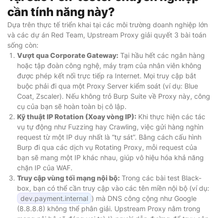
cần tính năng này?
Dựa trên thực tế triển khai tại các môi trường doanh nghiệp lớn
và các dự án Red Team, Upstream Proxy giải quyết 3 bài toán
sống còn:
Vượt qua Corporate Gateway:
Tại hầu hết các ngân hàng
hoặc tập đoàn công nghệ, máy trạm của nhân viên không
được phép kết nối trực tiếp ra Internet. Mọi truy cập bắt
buộc phải đi qua một Proxy Server kiểm soát (ví dụ: Blue
Coat, Zscaler). Nếu không trỏ Burp Suite về Proxy này, công
cụ của bạn sẽ hoàn toàn bị cô lập.
Kỹ thuật IP Rotation (Xoay vòng IP):
Khi thực hiện các tác
vụ tự động như Fuzzing hay Crawling, việc gửi hàng nghìn
request từ một IP duy nhất là “tự sát”. Bằng cách cấu hình
Burp đi qua các dịch vụ Rotating Proxy, mỗi request của
bạn sẽ mang một IP khác nhau, giúp vô hiệu hóa khả năng
chặn IP của WAF.
Truy cập vùng tối mạng nội bộ:
Trong các bài test Black-
box, bạn có thể cần truy cập vào các tên miền nội bộ (ví dụ:
dev.payment.internal
) mà DNS công cộng như Google
(8.8.8.8) không thể phân giải. Upstream Proxy nằm trong