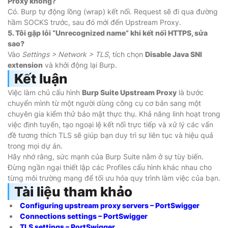
Proxy không?
Có. Burp tự động lồng (wrap) kết nối. Request sẽ đi qua đường
hầm SOCKS trước, sau đó mới đến Upstream Proxy.
5. Tôi gặp lỗi “Unrecognized name” khi kết nối HTTPS, sửa
sao?
Vào
Settings > Network > TLS
, tích chọn
Disable Java SNI
extension
và khởi động lại Burp.
Kết luận
Việc làm chủ cấu hình
Burp Suite Upstream Proxy
là bước
chuyển mình từ một người dùng công cụ cơ bản sang một
chuyên gia kiểm thử bảo mật thực thụ. Khả năng linh hoạt trong
việc định tuyến, tạo ngoại lệ kết nối trực tiếp và xử lý các vấn
đề tương thích TLS sẽ giúp bạn duy trì sự liên tục và hiệu quả
trong mọi dự án.
Hãy nhớ rằng, sức mạnh của Burp Suite nằm ở sự tùy biến.
Đừng ngần ngại thiết lập các Profiles cấu hình khác nhau cho
từng môi trường mạng để tối ưu hóa quy trình làm việc của bạn.
Tài liệu tham khảo
Configuring upstream proxy servers – PortSwigger
Connections settings – PortSwigger
TLS settings – PortSwigger