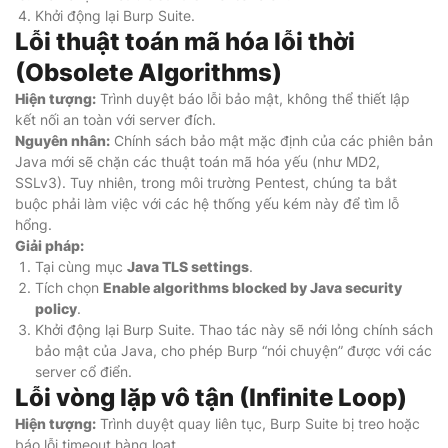
Khởi động lại Burp Suite.
Lỗi thuật toán mã hóa lỗi thời
(Obsolete Algorithms)
Hiện tượng:
Trình duyệt báo lỗi bảo mật, không thể thiết lập
kết nối an toàn với server đích.
Nguyên nhân:
Chính sách bảo mật mặc định của các phiên bản
Java mới sẽ chặn các thuật toán mã hóa yếu (như MD2,
SSLv3). Tuy nhiên, trong môi trường Pentest, chúng ta bắt
buộc phải làm việc với các hệ thống yếu kém này để tìm lỗ
hổng.
Giải pháp:
Tại cùng mục
Java TLS settings
.
Tích chọn
Enable algorithms blocked by Java security
policy
.
Khởi động lại Burp Suite. Thao tác này sẽ nới lỏng chính sách
bảo mật của Java, cho phép Burp “nói chuyện” được với các
server cổ điển.
Lỗi vòng lặp vô tận (Infinite Loop)
Hiện tượng:
Trình duyệt quay liên tục, Burp Suite bị treo hoặc
báo lỗi timeout hàng loạt.