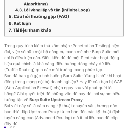
Algorithms)
Lỗi vòng lặp vô tận (Infinite Loop)
Câu hỏi thường gặp (FAQ)
Kết luận
Tài liệu tham khảo
Trong quy trình kiểm thử xâm nhập (Penetration Testing) hiện
đại, việc sở hữu một bộ công cụ mạnh mẽ như Burp Suite mới
chỉ là điều kiện cần. Điều kiện đủ để một Pentester hoạt động
hiệu quả chính là khả năng điều hướng dòng chảy dữ liệu
(Traffic Routing) qua các môi trường mạng phức tạp.
Bạn đã bao giờ gặp tình huống Burp Suite “đứng hình” khi hoạt
động trong mạng nội bộ doanh nghiệp? Hay IP của bạn bị WAF
(Web Application Firewall) chặn ngay sau vài phút quét lỗ
hổng? Giải quyết triệt để những vấn đề này đòi hỏi sự am hiểu
tường tận về
Burp Suite Upstream Proxy
.
Bài viết này sẽ là cẩm nang kỹ thuật chuyên sâu, hướng dẫn
bạn thiết lập Upstream Proxy từ cơ bản đến các kỹ thuật định
tuyến nâng cao (Advanced Routing) mà ít tài liệu nào đề cập
đầy đủ.