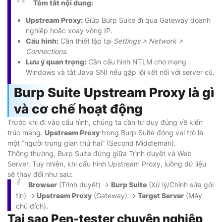
Tóm tắt nội dung:
Upstream Proxy:
Giúp Burp Suite đi qua Gateway doanh
nghiệp hoặc xoay vòng IP.
Cấu hình:
Cần thiết lập tại
Settings > Network >
Connections
.
Lưu ý quan trọng:
Cần cấu hình NTLM cho mạng
Windows và tắt Java SNI nếu gặp lỗi kết nối với server cũ.
Burp Suite Upstream Proxy là gì
và cơ chế hoạt động
Trước khi đi vào cấu hình, chúng ta cần tư duy đúng về kiến
trúc mạng.
Upstream Proxy
trong Burp Suite đóng vai trò là
một “người trung gian thứ hai” (Second Middleman).
Thông thường, Burp Suite đứng giữa Trình duyệt và Web
Server. Tuy nhiên, khi cấu hình Upstream Proxy, luồng dữ liệu
sẽ thay đổi như sau:
Browser
(Trình duyệt) ->
Burp Suite
(Xử lý/Chỉnh sửa gói
tin) ->
Upstream Proxy
(Gateway) ->
Target Server
(Máy
chủ đích).
Tại sao Pen-tester chuyên nghiệp