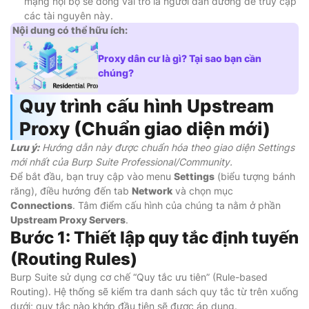
mạng nội bộ sẽ đóng vai trò là người dẫn đường để truy cập
các tài nguyên này.
Nội dung có thể hữu ích:
Proxy dân cư là gì? Tại sao bạn cần
chúng?
Quy trình cấu hình Upstream
Proxy (Chuẩn giao diện mới)
Lưu ý:
Hướng dẫn này được chuẩn hóa theo giao diện Settings
mới nhất của Burp Suite Professional/Community.
Để bắt đầu, bạn truy cập vào menu
Settings
(biểu tượng bánh
răng), điều hướng đến tab
Network
và chọn mục
Connections
. Tâm điểm cấu hình của chúng ta nằm ở phần
Upstream Proxy Servers
.
Bước 1: Thiết lập quy tắc định tuyến
(Routing Rules)
Burp Suite sử dụng cơ chế “Quy tắc ưu tiên” (Rule-based
Routing). Hệ thống sẽ kiểm tra danh sách quy tắc từ trên xuống
dưới; quy tắc nào khớp đầu tiên sẽ được áp dụng.