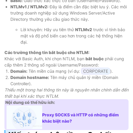
Basic:
Giao thức xác thực cơ bản (Username/Password).
NTLMv1 / NTLMv2:
Đây là điểm cần đặc biệt lưu ý. Các môi
trường doanh nghiệp sử dụng Windows Server/Active
Directory thường yêu cầu giao thức này.
Lời khuyên: Hãy ưu tiên thử
NTLMv2
trước vì tính bảo
mật và độ phổ biến cao hơn trong các hệ thống hiện
đại.
Các trường thông tin bắt buộc cho NTLM:
Khác với Basic Auth, khi chọn NTLM, bạn
bắt buộc
phải cung
cấp thêm 2 thông số ngoài Username/Password:
Domain:
Tên miền của mạng (ví dụ:
CORPORATE
).
Domain hostname:
Tên máy chủ quản lý miền (Domain
Controller).
Thiếu một trong hai thông tin này là nguyên nhân chính dẫn đến
thất bại khi xác thực NTLM.
Nội dung có thể hữu ích:
Proxy SOCKS và HTTP có những điểm
khác biệt nào?