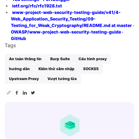
ietf.org/rfc/rfc1928.txt
www-project-web-security-testing-guide/v41/4-
Web_Application_Security_Testing/09-
Testing_for_Weak_Cryptography/README.md at master ·
OWASP/www-project-web-security-testing-guide ·
GitHub
Tags
An toàn thông tin
Burp Suite
Cấu hình proxy
hướng dẫn
Kiểm thử xâm nhập
SOCKS5
Upstream Proxy
Vượt tường lửa