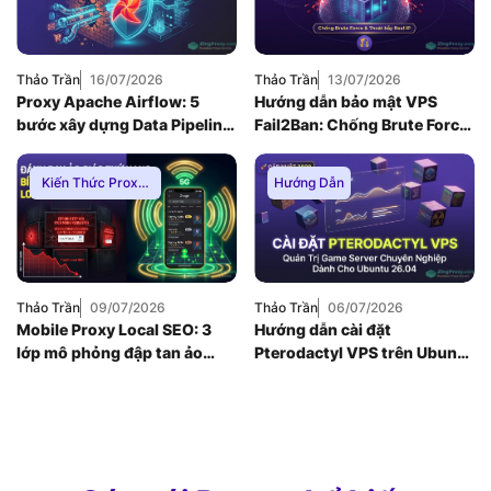
Thảo Trần
16/07/2026
Thảo Trần
13/07/2026
Proxy Apache Airflow: 5
Hướng dẫn bảo mật VPS
bước xây dựng Data Pipeline
Fail2Ban: Chống Brute Force
E-commerce chống Rate-
toàn diện khi dùng Nginx
limit
Reverse Proxy
Kiến Thức Proxy
,
Hướng Dẫn
Hướng Dẫn
,
Thuê
Proxy Việt Nam
Thảo Trần
09/07/2026
Thảo Trần
06/07/2026
Mobile Proxy Local SEO: 3
Hướng dẫn cài đặt
lớp mô phỏng đập tan ảo
Pterodactyl VPS trên Ubuntu
giác thứ hạng bản đồ
26.04: Quản trị game server
chuyên nghiệp