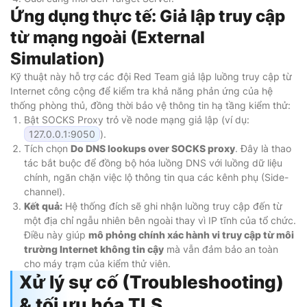
Ứng dụng thực tế: Giả lập truy cập
từ mạng ngoài (External
Simulation)
Kỹ thuật này hỗ trợ các đội Red Team giả lập luồng truy cập từ
Internet công cộng để kiểm tra khả năng phản ứng của hệ
thống phòng thủ, đồng thời bảo vệ thông tin hạ tầng kiểm thử:
Bật SOCKS Proxy trỏ về node mạng giả lập (ví dụ:
127.0.0.1:9050
).
Tích chọn
Do DNS lookups over SOCKS proxy
. Đây là thao
tác bắt buộc để đồng bộ hóa luồng DNS với luồng dữ liệu
chính, ngăn chặn việc lộ thông tin qua các kênh phụ (Side-
channel).
Kết quả:
Hệ thống đích sẽ ghi nhận luồng truy cập đến từ
một địa chỉ ngẫu nhiên bên ngoài thay vì IP tĩnh của tổ chức.
Điều này giúp
mô phỏng chính xác hành vi truy cập từ môi
trường Internet không tin cậy
mà vẫn đảm bảo an toàn
cho máy trạm của kiểm thử viên.
Xử lý sự cố (Troubleshooting)
& tối ưu hóa TLS