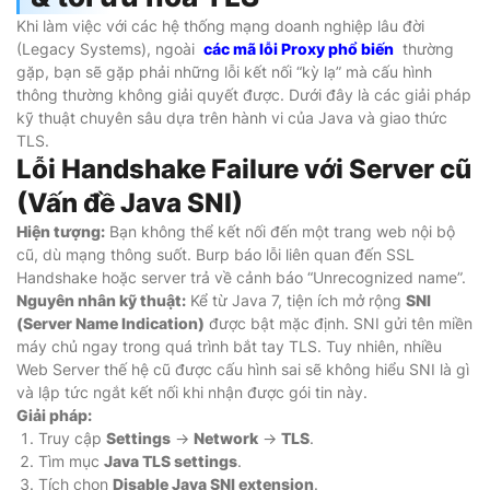
Khi làm việc với các hệ thống mạng doanh nghiệp lâu đời
(Legacy Systems), ngoài
các mã lỗi Proxy phổ biến
thường
gặp, bạn sẽ gặp phải những lỗi kết nối “kỳ lạ” mà cấu hình
thông thường không giải quyết được. Dưới đây là các giải pháp
kỹ thuật chuyên sâu dựa trên hành vi của Java và giao thức
TLS.
Lỗi Handshake Failure với Server cũ
(Vấn đề Java SNI)
Hiện tượng:
Bạn không thể kết nối đến một trang web nội bộ
cũ, dù mạng thông suốt. Burp báo lỗi liên quan đến SSL
Handshake hoặc server trả về cảnh báo “Unrecognized name”.
Nguyên nhân kỹ thuật:
Kể từ Java 7, tiện ích mở rộng
SNI
(Server Name Indication)
được bật mặc định. SNI gửi tên miền
máy chủ ngay trong quá trình bắt tay TLS. Tuy nhiên, nhiều
Web Server thế hệ cũ được cấu hình sai sẽ không hiểu SNI là gì
và lập tức ngắt kết nối khi nhận được gói tin này.
Giải pháp:
Truy cập
Settings
->
Network
->
TLS
.
Tìm mục
Java TLS settings
.
Tích chọn
Disable Java SNI extension
.