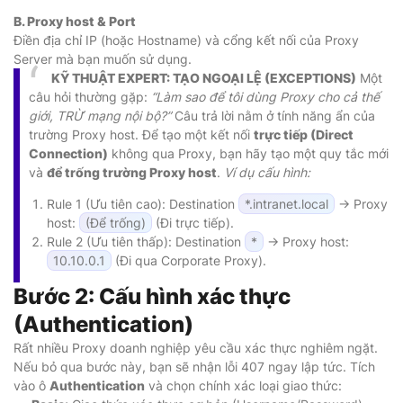
B. Proxy host & Port
Điền địa chỉ IP (hoặc Hostname) và cổng kết nối của Proxy
Server mà bạn muốn sử dụng.
KỸ THUẬT EXPERT: TẠO NGOẠI LỆ (EXCEPTIONS)
Một
câu hỏi thường gặp:
“Làm sao để tôi dùng Proxy cho cả thế
giới, TRỪ mạng nội bộ?”
Câu trả lời nằm ở tính năng ẩn của
trường Proxy host. Để tạo một kết nối
trực tiếp (Direct
Connection)
không qua Proxy, bạn hãy tạo một quy tắc mới
và
để trống trường Proxy host
.
Ví dụ cấu hình:
Rule 1 (Ưu tiên cao): Destination
*.intranet.local
-> Proxy
host:
(Để trống)
(Đi trực tiếp).
Rule 2 (Ưu tiên thấp): Destination
*
-> Proxy host:
10.10.0.1
(Đi qua Corporate Proxy).
Bước 2: Cấu hình xác thực
(Authentication)
Rất nhiều Proxy doanh nghiệp yêu cầu xác thực nghiêm ngặt.
Nếu bỏ qua bước này, bạn sẽ nhận lỗi 407 ngay lập tức. Tích
vào ô
Authentication
và chọn chính xác loại giao thức: