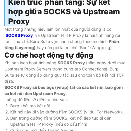
Kiến trúc phân tầng: Sự kết
hợp giữa SOCKS và Upstream
Proxy
Một trong những hiểu lầm lớn nhất của người dùng là coi
SOCKS Proxy
và Upstream HTTP Proxy là hai tính năng rời
rạc. Thực tế, Burp Suite vận hành chúng theo mô hình
Phân
tầng (Layering)
hay còn gọi là cơ chế “Bọc” (Wrapping).
Cơ chế hoạt động tự động
Khi bạn kích hoạt tính năng
SOCKS Proxy
(nằm ngay dưới mục
Upstream Proxy Servers trong cùng tab Connections), Burp
Suite sẽ tự động áp dụng quy tắc sau cho toàn bộ kết nối TCP
đi ra:
SOCKS Proxy sẽ bao bọc (wrap) tất cả các kết nối, bao gồm
cả kết nối đến Upstream Proxy.
Luồng dữ liệu sẽ diễn ra như sau:
Burp khởi tạo kết nối.
Kết nối này đi vào đường hầm SOCKS (ví dụ: Tor Network).
Bên trong đường hầm SOCKS, kết nối tiếp tục đi đến
Upstream HTTP Proxy (nếu có cấu hình).
Cuối cùng mới đến Target Server.