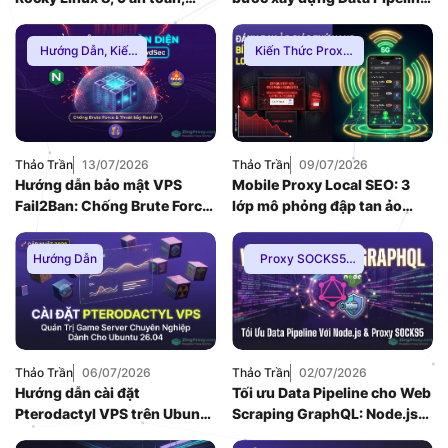
Zero Downtime
E-commerce chống Rate-
limit
Hướng Dẫn
,
Kiến
Kiến Thức Proxy
,
Thức Proxy
,
Mạng
Hướng Dẫn
,
Thuê
Internnet
Proxy Việt Nam
Thảo Trần
13/07/2026
Thảo Trần
09/07/2026
Hướng dẫn bảo mật VPS
Mobile Proxy Local SEO: 3
Fail2Ban: Chống Brute Force
lớp mô phỏng đập tan ảo
toàn diện khi dùng Nginx
giác thứ hạng bản đồ
Reverse Proxy
Hướng Dẫn
Proxy SOCKS5
,
Hướng Dẫn
,
Kiến
Thức Proxy
Thảo Trần
06/07/2026
Thảo Trần
02/07/2026
Hướng dẫn cài đặt
Tối ưu Data Pipeline cho Web
Pterodactyl VPS trên Ubuntu
Scraping GraphQL: Node.js
26.04: Quản trị game server
v26 kết hợp Proxy SOCKS5