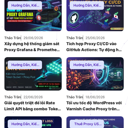
chuyên nghiệp
Hướng Dẫn
,
Kiến
Hướng Dẫn
,
Kiến
Thức Proxy
,
Mạng
Thức Proxy
,
Proxy
Internnet
Dân Cư
,
Thuê
Proxy Nước Ngoài
Thảo Trần
29/06/2026
Thảo Trần
25/06/2026
Xây dựng hệ thống giám sát
Tích hợp Proxy CI/CD vào
Proxy Grafana & Prometheus
GitHub Actions: Tự động hóa
chuẩn Enterprise (2026)
Geo-Testing cho Web App
(2026)
Hướng Dẫn
,
Kiến
Hướng Dẫn
,
Kiến
Thức Proxy
Thức Proxy
Thảo Trần
22/06/2026
Thảo Trần
18/06/2026
Giải quyết triệt để lỗi Rate
Tối ưu tốc độ WordPress với
Limit API bằng combo Token
Varnish Cache Proxy trên
Bucket và Proxy Pool (2026)
VPS Linux: Dứt điểm bài toán
quá tải Database (2026)
Hướng Dẫn
,
Kiến
Thuê Proxy US
,