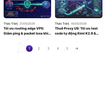
Thức Proxy
,
Mạng
Hướng Dẫn
,
Kiến
Internnet
Thức Proxy
,
Mạng
Internnet
,
Proxy
SOCKS5
,
Thuê
Proxy Nước Ngoài
Thảo Trần
21/05/2026
Thảo Trần
18/05/2026
Tối ưu routing edge VPS:
Thuê Proxy US: Tối ưu test
Giảm ping & packet loss khi
code tự động Kimi K2.6 &
gọi API AI quốc tế (2026)
giảm latency
1
2
3
4
5