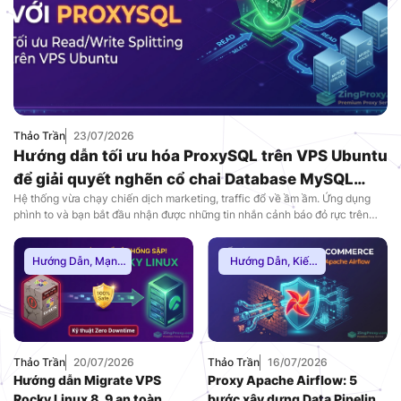
Thảo Trần
23/07/2026
Hướng dẫn tối ưu hóa ProxySQL trên VPS Ubuntu
để giải quyết nghẽn cổ chai Database MySQL
Hệ thống vừa chạy chiến dịch marketing, traffic đổ về ầm ầm. Ứng dụng
(2026)
phình to và bạn bắt đầu nhận được những tin nhắn cảnh báo đỏ rực trên
Slack: CPU của máy chủ Database đang chạm nóc 100%. Các lỗi Too
many connections hoặc 502/504 Gateway Timeout xuất hiện dày đặc, dẫn
Hướng Dẫn
,
Mạng
Hướng Dẫn
,
Kiến
đến […]
Internnet
Thức Proxy
,
Proxy
Dân Cư
Thảo Trần
20/07/2026
Thảo Trần
16/07/2026
Hướng dẫn Migrate VPS
Proxy Apache Airflow: 5
Rocky Linux 8, 9 an toàn,
bước xây dựng Data Pipeline