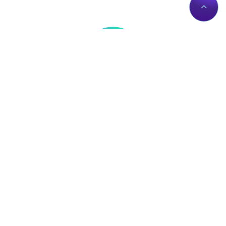
Thông tin liên hệ
Về Chúng Tôi
Trụ sở: Số nhà 56 Đường
Giới thiệu
Lê Trần Mãn, Tổ 19,
Dịch vụ Proxies
Phường Hà Giang 1, Tỉnh
Liên hệ
Tuyên Quang, Việt Nam.
Chính sách
proxy@zingserver.com
Tài liệu API
0961662393
ZingProxy Extension
Mua Proxy
IP của bạn:
Mua Proxy