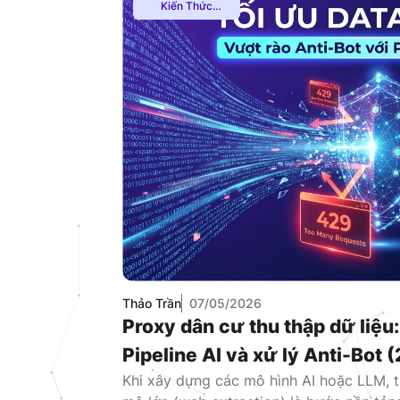
Kiến Thức
Proxy
,
Hướng
Dẫn
,
Mạng
Internnet
,
Proxy
Dân Cư
Thảo Trần
07/05/2026
Proxy dân cư thu thập dữ liệu:
Pipeline AI và xử lý Anti-Bot 
Khi xây dựng các mô hình AI hoặc LLM, t