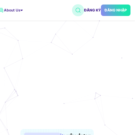
About Us
ĐĂNG KÝ
ĐĂNG NHẬP
VNDC 2
7.500đ/Ngày
VNDC 5
18.000đ/Ngày
VNDC 18
15.000đ/Ngày
VNDC 20
35.000đ/Ngày