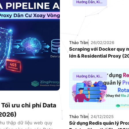
Hướng Dẫn
,
Kiến
Thức Proxy
,
VNDC 23
Proxy Dân Cư
,
Thuê Proxy
6.000đ/Ngày
Nước Ngoài
VNDC 25
Thảo Trần
26/02/2026
9.000đ/Ngày
Scraping với Docker quy 
lớn & Residential Proxy (2
Hướng Dẫn
,
Kiến
Thức Proxy
 Tối ưu chi phí Data
(2026)
Thảo Trần
24/12/2025
hu thập dữ liệu web quy
Sử dụng Redis quản lý Pro