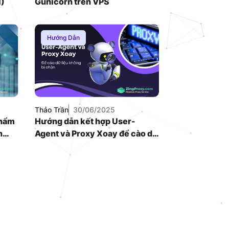
N)
Gunicorn trên VPS
Hướng Dẫn
Thảo Trần
30/06/2025
phẩm
Hướng dẫn kết hợp User-
n
Agent và Proxy Xoay để cào dữ
liệu không bị chặn