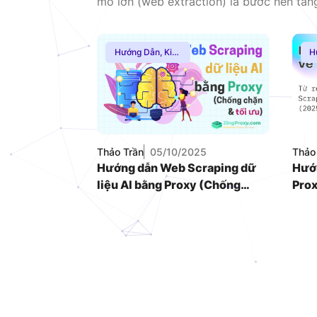
mô lớn (web extraction) là bước nền tả
Engineer và Machine Learning Engineer. T
dụng các thư viện HTTP cơ bản bằng Pyt
dải IP […]
Hướng Dẫn
,
Kiến
H
Thức Proxy
,
Proxy Dân Cư
,
Thuê Proxy
Nước Ngoài
Thảo Trần
05/10/2025
Thảo
Hướng dẫn Web Scraping dữ
Hướn
liệu AI bằng Proxy (Chống
Prox
chặn & tối ưu)
Scra