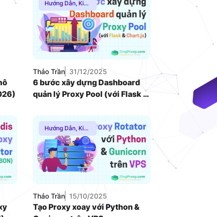
Hướng Dẫn
,
Kiến
Thức Proxy
,
VNDC 24
Mạng Internnet
8.000đ/Ngày
4GViettel
Thảo Trần
31/12/2025
20.000đ/Ngày
mô
6 bước xây dựng Dashboard
026)
quản lý Proxy Pool (với Flask &
Chart.js)
Hướng Dẫn
,
Kiến
Thức Proxy
,
Mạng Internnet
,
Proxy SOCKS5
Thảo Trần
15/10/2025
xy
Tạo Proxy xoay với Python &