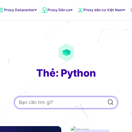
Proxy Datacenter
Proxy Dân cư
Proxy dân cư Việt Nam
VNDC 1
5.500đ/Ngày
VNDC 3
10.000đ/Ngày
Thẻ: Python
VNDC 6
20.000đ/Ngày
VNDC 19
20.000đ/Ngày