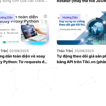
ng sống còn của các Data
Rotator (thay thế file JSO
uy nhiên, nếu bạn chỉ sử
hon kết hợp với một vài
ướng Dẫn
Hướng Dẫn
 Trần
02/09/2025
Thảo Trần
25/08/2025
g dẫn toàn diện về xoay
Tự động theo dõi giá sản 
y Python: Từ requests đến
bằng API trên Tiki.vn (phâ
py & Selenium (2025)
tích giá của đối thủ)