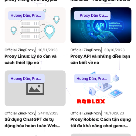
Multilogin
lập proxy cho Kameleo
Hướng Dẫn
,
Proxy
Proxy Dân Cư
,
Dân Cư
,
Proxy
Proxy SOCKS5
,
SOCKS5
,
Thuê
Thuê Proxy Nước
Proxy Nước Ngoài
,
Ngoài
,
Thuê Proxy
Thuê Proxy US
,
US
,
Thuê Proxy
Thuê Proxy Việt
Việt Nam
Nam
,
Official ZingProxy
10/11/2023
Official ZingProxy
30/10/2023
Uncategorized
Proxy Linux: Lý do cần và
Proxy API và những điều bạn
cách thiết lập nó
cần biết về nó
Hướng Dẫn
,
Proxy
Hướng Dẫn
,
Proxy
Dân Cư
,
Proxy
Chơi Game
,
Proxy
SOCKS5
,
Thuê
Dân Cư
,
Proxy
Proxy Nước Ngoài
,
SOCKS5
,
Thuê
Thuê Proxy US
,
Proxy Nước Ngoài
,
Thuê Proxy Việt
Thuê Proxy US
,
Nam
,
Thuê Proxy Việt
Official ZingProxy
24/10/2023
Official ZingProxy
16/10/2023
Uncategorized
Nam
,
Sử dụng ChatGPT để tự
Proxy Roblox: Cách tận dụng
Uncategorized
động hóa hoàn toàn Web
tối đa khả năng chơi game
Scraping
của bạn