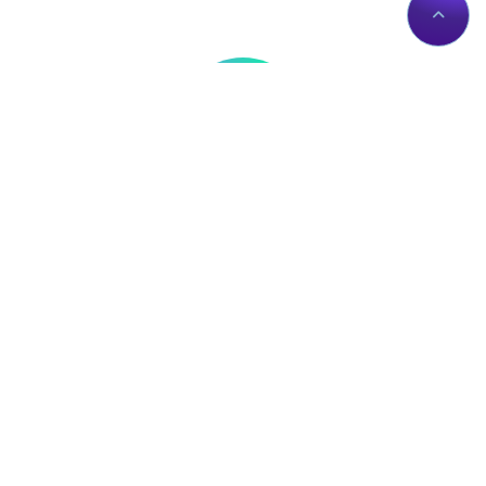
Thông tin liên hệ
Về Chúng Tôi
Trụ sở: Số nhà 56 Đường
Giới thiệu
Lê Trần Mãn, Tổ 19,
Dịch vụ Proxies
Phường Hà Giang 1, Tỉnh
Liên hệ
Tuyên Quang, Việt Nam.
Chính sách
proxy@zingserver.com
Tài liệu API
0961662393
ZingProxy Extension
Mua Proxy
IP của bạn:
Mua Proxy