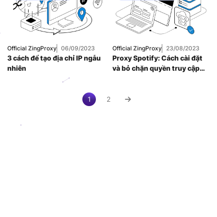
Proxy SOCKS5
,
Dân Cư
,
Proxy
Thuê Proxy Nước
SOCKS5
,
Thuê
Ngoài
,
Thuê Proxy
Proxy Nước Ngoài
,
US
,
Thuê Proxy
Thuê Proxy US
,
Việt Nam
,
Thuê Proxy Việt
Uncategorized
Nam
,
Official ZingProxy
06/09/2023
Official ZingProxy
23/08/2023
Uncategorized
3 cách để tạo địa chỉ IP ngẫu
Proxy Spotify: Cách cài đặt
nhiên
và bỏ chặn quyền truy cập
vào ứng dụng
1
2