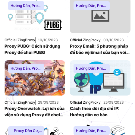
Hướng Dẫn
,
Proxy
Hướng Dẫn
,
Proxy
Chơi Game
,
Proxy
Dân Cư
,
Proxy
Dân Cư
,
Proxy
SOCKS5
,
Thuê
SOCKS5
,
Thuê
Proxy Nước Ngoài
,
Proxy Nước Ngoài
,
Thuê Proxy US
,
Thuê Proxy US
,
Thuê Proxy Việt
Thuê Proxy Việt
Nam
,
Official ZingProxy
10/10/2023
Official ZingProxy
03/10/2023
Nam
,
Uncategorized
Proxy PUBG: Cách sử dụng
Proxy Email: 5 phương pháp
Uncategorized
Proxy để chơi PUBG
để bảo vệ Email của bạn với
Proxy
Hướng Dẫn
,
Proxy
Hướng Dẫn
,
Proxy
Chơi Game
,
Proxy
Chơi Game
,
Proxy
Dân Cư
,
Proxy
Dân Cư
,
Proxy
SOCKS5
,
Thuê
SOCKS5
,
Thuê
Proxy Nước Ngoài
,
Proxy Nước Ngoài
,
Thuê Proxy US
,
Thuê Proxy US
,
Thuê Proxy Việt
Thuê Proxy Việt
Official ZingProxy
29/09/2023
Official ZingProxy
25/09/2023
Nam
,
Nam
,
Proxy Overwatch: Lợi ích của
Cách theo dõi địa chỉ IP:
Uncategorized
Uncategorized
việc sử dụng Proxy để chơi
Hướng dẫn cơ bản
Overwatch
Proxy Dân Cư
,
Hướng Dẫn
,
Proxy