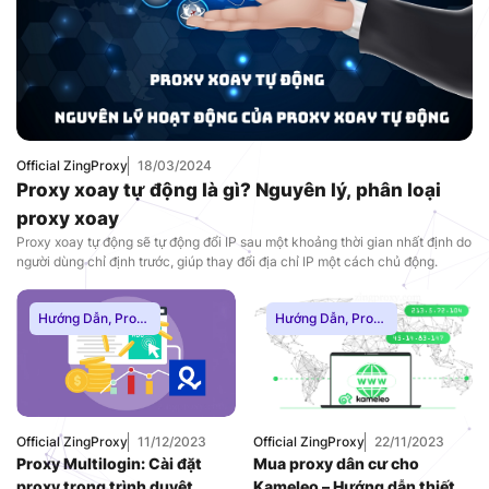
Official ZingProxy
18/03/2024
Proxy xoay tự động là gì? Nguyên lý, phân loại
proxy xoay
Proxy xoay tự động sẽ tự động đổi IP sau một khoảng thời gian nhất định do
người dùng chỉ định trước, giúp thay đổi địa chỉ IP một cách chủ động.
Hướng Dẫn
,
Proxy
Hướng Dẫn
,
Proxy
Dân Cư
,
Proxy
Dân Cư
,
Proxy
SOCKS5
,
Thuê
SOCKS5
,
Thuê
Proxy Nước Ngoài
,
Proxy Nước Ngoài
,
Thuê Proxy US
,
Thuê Proxy US
,
Thuê Proxy Việt
Thuê Proxy Việt
Nam
,
Nam
,
Official ZingProxy
11/12/2023
Official ZingProxy
22/11/2023
Uncategorized
Uncategorized
Proxy Multilogin: Cài đặt
Mua proxy dân cư cho
proxy trong trình duyệt
Kameleo – Hướng dẫn thiết