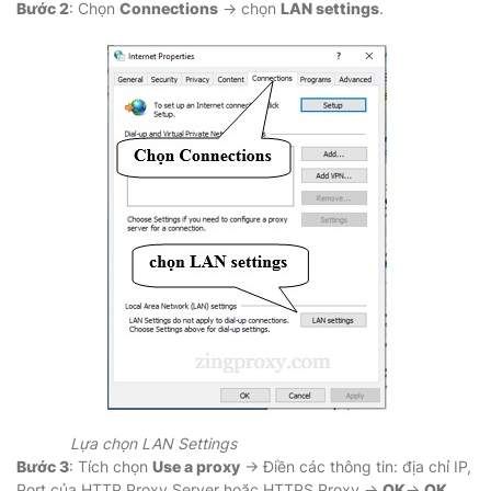
Bước 2
: Chọn
Connections
→ chọn
LAN settings
.
Lựa chọn LAN Settings
Bước 3
: Tích chọn
Use a proxy
→ Điền các thông tin: địa chỉ IP,
Port của HTTP Proxy Server hoặc HTTPS Proxy →
OK
→
OK
.