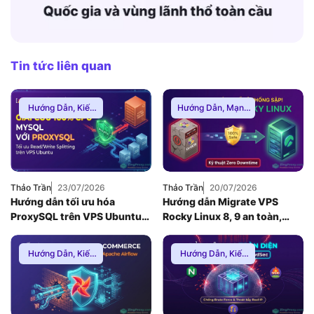
Tin tức liên quan
Hướng Dẫn
,
Kiến
Hướng Dẫn
,
Mạng
Thức Proxy
Internnet
Thảo Trần
23/07/2026
Thảo Trần
20/07/2026
Hướng dẫn tối ưu hóa
Hướng dẫn Migrate VPS
ProxySQL trên VPS Ubuntu
Rocky Linux 8, 9 an toàn,
để giải quyết nghẽn cổ chai
Zero Downtime
Database MySQL (2026)
Hướng Dẫn
,
Kiến
Hướng Dẫn
,
Kiến
Thức Proxy
,
Proxy
Thức Proxy
,
Mạng
Dân Cư
Internnet