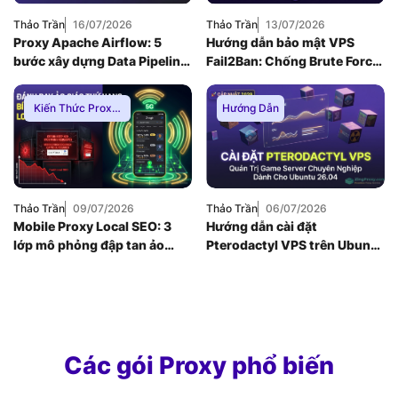
Thảo Trần
16/07/2026
Thảo Trần
13/07/2026
Proxy Apache Airflow: 5
Hướng dẫn bảo mật VPS
bước xây dựng Data Pipeline
Fail2Ban: Chống Brute Force
E-commerce chống Rate-
toàn diện khi dùng Nginx
limit
Reverse Proxy
Kiến Thức Proxy
,
Hướng Dẫn
Hướng Dẫn
,
Thuê
Proxy Việt Nam
Thảo Trần
09/07/2026
Thảo Trần
06/07/2026
Mobile Proxy Local SEO: 3
Hướng dẫn cài đặt
lớp mô phỏng đập tan ảo
Pterodactyl VPS trên Ubuntu
giác thứ hạng bản đồ
26.04: Quản trị game server
chuyên nghiệp
Các gói Proxy phổ biến