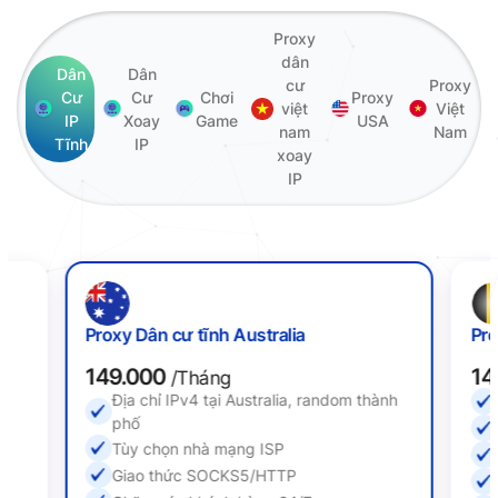
Proxy
dân
Dân
Dân
cư
Proxy
Cư
Cư
Chơi
Proxy
việt
Việt
IP
Xoay
Game
USA
nam
Nam
Tĩnh
IP
xoay
IP
Proxy Dân cư tĩnh Australia
Pro
149.000
14
/Tháng
Địa chỉ IPv4 tại Australia, random thành
ố
phố
Tùy chọn nhà mạng ISP
Giao thức SOCKS5/HTTP