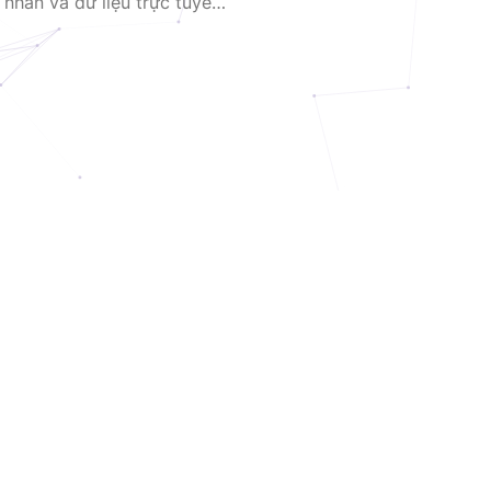
á nhân và dữ liệu trực tuyến
g nghỉ. Tuy máy chủ proxy
 truy cập linh hoạt, […]