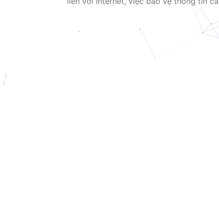
liền với Internet, việc bảo vệ thông tin c
đã trở thành một cuộc chiến không ngừn
mang lại tăng cường ẩn danh và khả năng