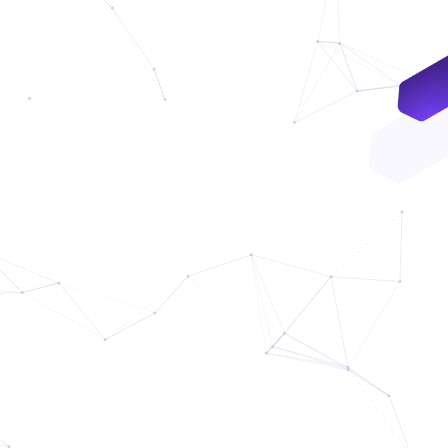
VNDC 24
8.000đ/Ngày
4GViettel
20.000đ/Ngày