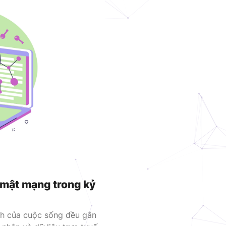
VNDC 23
6.000đ/Ngày
VNDC 25
9.000đ/Ngày
 mật mạng trong kỷ
nh của cuộc sống đều gắn