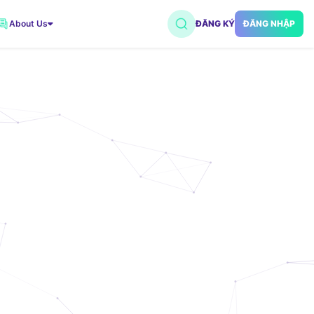
About Us
ĐĂNG KÝ
ĐĂNG NHẬP
VNDC 2
7.500đ/Ngày
VNDC 5
18.000đ/Ngày
VNDC 18
15.000đ/Ngày
VNDC 20
35.000đ/Ngày