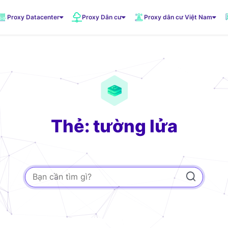
Proxy Datacenter
Proxy Dân cư
Proxy dân cư Việt Nam
VNDC 1
5.500đ/Ngày
VNDC 3
10.000đ/Ngày
Thẻ: tường lửa
VNDC 6
20.000đ/Ngày
VNDC 19
20.000đ/Ngày