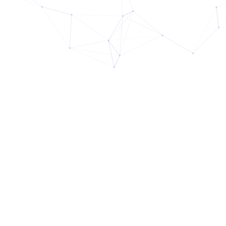
r proxy bạn tự build lăn