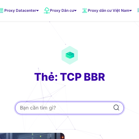
Proxy Datacenter
Proxy Dân cư
Proxy dân cư Việt Nam
VNDC 1
5.500đ/Ngày
VNDC 3
10.000đ/Ngày
Thẻ: TCP BBR
VNDC 6
20.000đ/Ngày
VNDC 19
20.000đ/Ngày