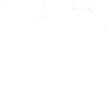
block hoàn toàn. Đau đầu hơn, cụm serve
[…]