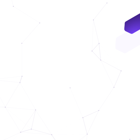
VNDC 24
8.000đ/Ngày
4GViettel
20.000đ/Ngày