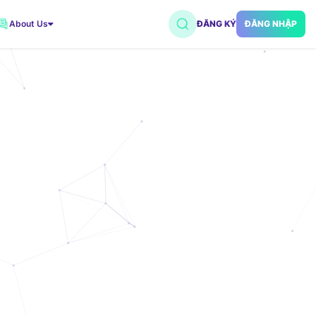
About Us
ĐĂNG KÝ
ĐĂNG NHẬP
VNDC 2
7.500đ/Ngày
VNDC 5
18.000đ/Ngày
VNDC 18
15.000đ/Ngày
VNDC 20
35.000đ/Ngày