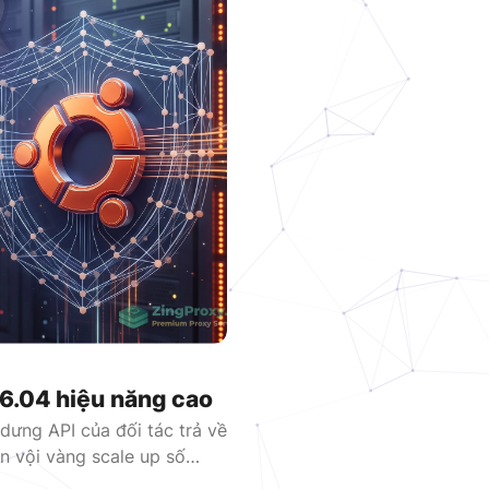
VNDC 23
6.000đ/Ngày
VNDC 25
9.000đ/Ngày
6.04 hiệu năng cao
dưng API của đối tác trả về
n vội vàng scale up số
t quả là dải IP nội bộ bị