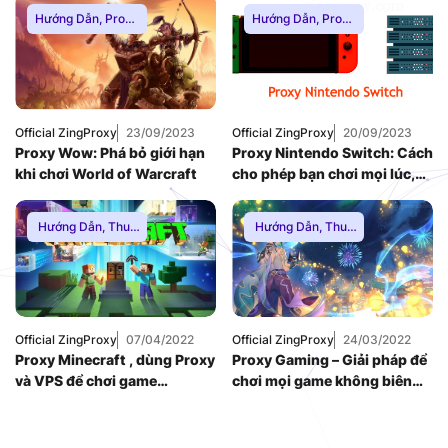
Hướng Dẫn
,
Proxy
Hướng Dẫn
,
Proxy
Chơi Game
,
Proxy
Chơi Game
,
Proxy
Dân Cư
,
Proxy
Dân Cư
,
Proxy
SOCKS5
,
Thuê
SOCKS5
,
Thuê
Proxy Nước Ngoài
,
Proxy Nước Ngoài
,
Thuê Proxy US
,
Thuê Proxy US
,
Thuê Proxy Việt
Thuê Proxy Việt
Official ZingProxy
23/09/2023
Official ZingProxy
20/09/2023
Nam
,
Nam
,
Proxy Wow: Phá bỏ giới hạn
Proxy Nintendo Switch: Cách
Uncategorized
Uncategorized
khi chơi World of Warcraft
cho phép bạn chơi mọi lúc,
mọi nơi
Hướng Dẫn
,
Thuê
Hướng Dẫn
,
Thuê
Proxy Nước Ngoài
,
Proxy Nước Ngoài
,
Thuê Proxy US
,
Thuê Proxy US
,
Thuê Proxy Việt
Thuê Proxy Việt
Nam
,
Nam
,
Uncategorized
Uncategorized
Official ZingProxy
07/04/2022
Official ZingProxy
24/03/2022
Proxy Minecraft , dùng Proxy
Proxy Gaming – Giải pháp để
và VPS để chơi game
chơi mọi game không biên
Minecraft
giới