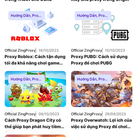
Hướng Dẫn
,
Proxy
Hướng Dẫn
,
Proxy
Chơi Game
,
Proxy
Chơi Game
,
Proxy
Dân Cư
,
Proxy
Dân Cư
,
Proxy
SOCKS5
,
Thuê
SOCKS5
,
Thuê
Proxy Nước Ngoài
,
Proxy Nước Ngoài
,
Thuê Proxy US
,
Thuê Proxy US
,
Thuê Proxy Việt
Thuê Proxy Việt
Official ZingProxy
16/10/2023
Official ZingProxy
10/10/2023
Nam
,
Nam
,
Proxy Roblox: Cách tận dụng
Proxy PUBG: Cách sử dụng
Uncategorized
Uncategorized
tối đa khả năng chơi game
Proxy để chơi PUBG
của bạn
Hướng Dẫn
,
Proxy
Hướng Dẫn
,
Proxy
Chơi Game
,
Proxy
Chơi Game
,
Proxy
Dân Cư
,
Proxy
Dân Cư
,
Proxy
SOCKS5
,
Thuê
SOCKS5
,
Thuê
Proxy Nước Ngoài
,
Proxy Nước Ngoài
,
Thuê Proxy US
,
Thuê Proxy US
,
Thuê Proxy Việt
Thuê Proxy Việt
Official ZingProxy
06/10/2023
Official ZingProxy
29/09/2023
Nam
,
Nam
,
Cách Proxy Dragon City có
Proxy Overwatch: Lợi ích của
Uncategorized
Uncategorized
thể giúp bạn phát huy tiềm
việc sử dụng Proxy để chơi
năng chơi game của mình
Overwatch