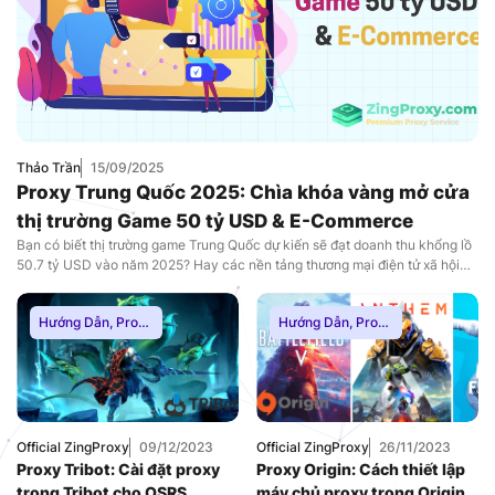
Thảo Trần
15/09/2025
Proxy Trung Quốc 2025: Chìa khóa vàng mở cửa
thị trường Game 50 tỷ USD & E-Commerce
Bạn có biết thị trường game Trung Quốc dự kiến sẽ đạt doanh thu khổng lồ
50.7 tỷ USD vào năm 2025? Hay các nền tảng thương mại điện tử xã hội
như Douyin (TikTok Trung Quốc) đang tạo ra những triệu phú đô la mỗi
ngày? Đây không phải là những con số viển […]
Hướng Dẫn
,
Proxy
Hướng Dẫn
,
Proxy
Chơi Game
,
Proxy
Chơi Game
,
Proxy
Dân Cư
,
Proxy
Dân Cư
,
Proxy
SOCKS5
,
Thuê
SOCKS5
,
Thuê
Proxy Nước Ngoài
,
Proxy Nước Ngoài
,
Thuê Proxy US
,
Thuê Proxy US
,
Thuê Proxy Việt
Thuê Proxy Việt
Official ZingProxy
09/12/2023
Official ZingProxy
26/11/2023
Nam
,
Nam
,
Proxy Tribot: Cài đặt proxy
Proxy Origin: Cách thiết lập
Uncategorized
Uncategorized
trong Tribot cho OSRS
máy chủ proxy trong Origin