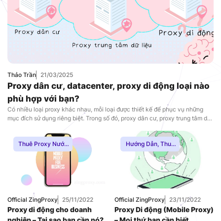
Thảo Trần
21/03/2025
Proxy dân cư, datacenter, proxy di động loại nào
phù hợp với bạn?
Có nhiều loại proxy khác nhau, mỗi loại được thiết kế để phục vụ những
mục đích sử dụng riêng biệt. Trong số đó, proxy dân cư, proxy trung tâm dữ
liệu và proxy di động là ba lựa chọn nổi bật với những đặc điểm và lợi ích
khác nhau.
Thuê Proxy Nước
Hướng Dẫn
,
Thuê
Ngoài
,
Thuê Proxy
Proxy Nước Ngoài
,
US
,
Thuê Proxy
Thuê Proxy US
,
Việt Nam
,
Thuê Proxy Việt
Uncategorized
Nam
,
Uncategorized
Official ZingProxy
25/11/2022
Official ZingProxy
23/11/2022
Proxy di động cho doanh
Proxy Di động (Mobile Proxy)
nghiệp – Tại sao bạn cần nó?
– Mọi thứ bạn cần biết