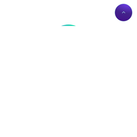
Thông tin liên hệ
Về Chúng Tôi
Trụ sở: Số nhà 56 Đường
Giới thiệu
Lê Trần Mãn, Tổ 19,
Dịch vụ Proxies
Phường Hà Giang 1, Tỉnh
Liên hệ
Tuyên Quang, Việt Nam.
Chính sách
proxy@zingserver.com
Tài liệu API
0961662393
ZingProxy Extension
Mua Proxy
IP của bạn: