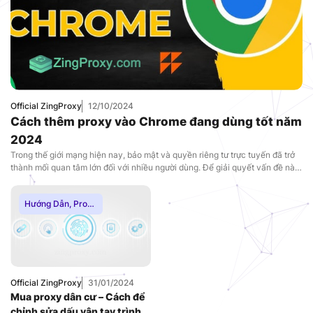
Official ZingProxy
12/10/2024
Cách thêm proxy vào Chrome đang dùng tốt năm
2024
Trong thế giới mạng hiện nay, bảo mật và quyền riêng tư trực tuyến đã trở
thành mối quan tâm lớn đối với nhiều người dùng. Để giải quyết vấn đề này,
việc sử dụng proxy trên trình duyệt Google Chrome là một trong những giải
pháp hữu ích. Proxy không chỉ giúp bạn bảo […]
Hướng Dẫn
,
Proxy
Dân Cư
,
Thuê
Proxy Nước Ngoài
,
Thuê Proxy US
,
Thuê Proxy Việt
Nam
,
Uncategorized
Official ZingProxy
31/01/2024
Mua proxy dân cư – Cách để
chỉnh sửa dấu vân tay trình