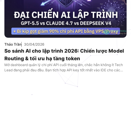
Thảo Trần
30/04/2026
So sánh AI cho lập trình 2026: Chiến lược Model
Routing & tối ưu hạ tầng token
Mở dashboard quản lý chi phí API cuối tháng lên, chắc hẳn không ít Tech
Lead đang phải đau đầu. Bạn tích hợp API key tốt nhất vào IDE cho các
developer, và kết quả là hóa đơn token tăng phi mã. Có những ngày, hệ
thống CI/CD tự động sập nguồn chỉ vì AI […]