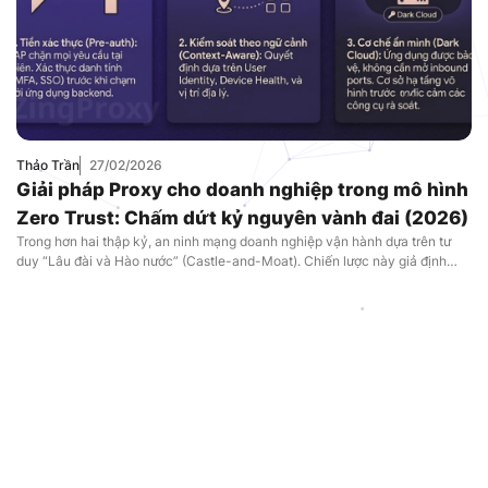
Thảo Trần
27/02/2026
Giải pháp Proxy cho doanh nghiệp trong mô hình
Zero Trust: Chấm dứt kỷ nguyên vành đai (2026)
Trong hơn hai thập kỷ, an ninh mạng doanh nghiệp vận hành dựa trên tư
duy “Lâu đài và Hào nước” (Castle-and-Moat). Chiến lược này giả định
rằng vành đai mạng là ranh giới tuyệt đối: mọi thứ bên ngoài là nguy hiểm,
còn mọi thứ bên trong mạng nội bộ (LAN) là đáng tin […]