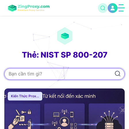
Thẻ: NIST SP 800-207
Kiến Thức Proxy
,
Hướng Dẫn
,
Mạng
Internnet