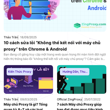
Thảo Trần
18/09/2025
10 cách sửa lỗi “Không thể kết nối với máy chủ
proxy” trên Chrome & Android
Bạn đang cố gắng truy cập một trang web quan trọng thì màn hình đột ngột
hiển thị thông báo lỗi “không thể kết nối với máy chủ proxy”? Cảm giác bực
bội và gián đoạn này có thể ảnh hưởng lớn đến công việc, đặc biệt khi bạn
đang ở trong tình thế cấp […]
Kiến Thức Proxy
Hướng Dẫn
,
Thuê
Proxy Nước Ngoài
,
Thuê Proxy US
,
Thuê Proxy Việt
Nam
,
Uncategorized
Thảo Trần
09/03/2025
Official ZingProxy
25/07/2022
Máy chủ Proxy là gì? Tổng
7 cách Máy chủ Proxy giúp
quan từ A-Z về các loại
bạn đạt được mục tiêu kinh