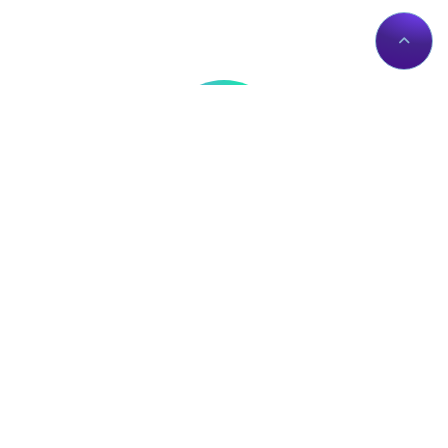
Thông tin liên hệ
Về Chúng Tôi
Trụ sở: Số nhà 56 Đường
Giới thiệu
Lê Trần Mãn, Tổ 19,
Dịch vụ Proxies
Phường Hà Giang 1, Tỉnh
Liên hệ
Tuyên Quang, Việt Nam.
Chính sách
proxy@zingserver.com
Tài liệu API
0961662393
ZingProxy Extension
Mua Proxy
IP của bạn: