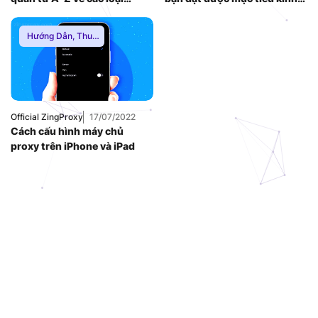
Proxy [2025]
doanh của mình
Hướng Dẫn
,
Thuê
Proxy Nước Ngoài
,
Thuê Proxy US
,
Thuê Proxy Việt
Nam
,
Uncategorized
Official ZingProxy
17/07/2022
Cách cấu hình máy chủ
proxy trên iPhone và iPad