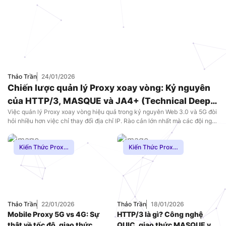
Thảo Trần
24/01/2026
Chiến lược quản lý Proxy xoay vòng: Kỷ nguyên
của HTTP/3, MASQUE và JA4+ (Technical Deep
Việc quản lý Proxy xoay vòng hiệu quả trong kỷ nguyên Web 3.0 và 5G đòi
Dive)
hỏi nhiều hơn việc chỉ thay đổi địa chỉ IP. Rào cản lớn nhất mà các đội ngũ
kỹ thuật đối mặt hiện nay không đơn thuần là việc “IP bị chặn” (IP Ban), mà
là sự “lạc hậu […]
Kiến Thức Proxy
,
Kiến Thức Proxy
,
Mạng Internnet
,
Hướng Dẫn
,
Mạng
Proxy Dân Cư
Internnet
,
Proxy
Chơi Game
,
Proxy
Dân Cư
,
Proxy
SOCKS5
Thảo Trần
22/01/2026
Thảo Trần
18/01/2026
Mobile Proxy 5G vs 4G: Sự
HTTP/3 là gì? Công nghệ
thật về tốc độ, giao thức
QUIC, giao thức MASQUE và