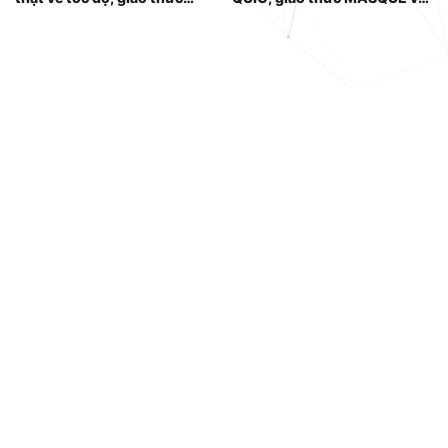
QUIC & hiệu năng thực tế
tương lai của Proxy
(2026)