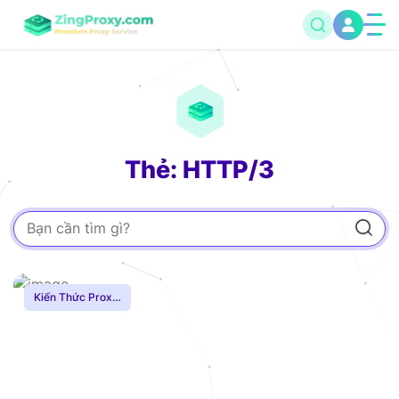
Thẻ: HTTP/3
Kiến Thức Proxy
,
Hướng Dẫn
,
Mạng
Internnet
,
Proxy
Dân Cư
,
Proxy
SOCKS5