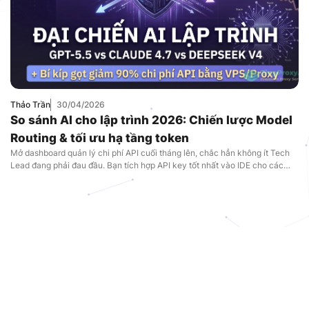
Thảo Trần
30/04/2026
So sánh AI cho lập trình 2026: Chiến lược Model
Routing & tối ưu hạ tầng token
Mở dashboard quản lý chi phí API cuối tháng lên, chắc hẳn không ít Tech
Lead đang phải đau đầu. Bạn tích hợp API key tốt nhất vào IDE cho các
developer, và kết quả là hóa đơn token tăng phi mã. Có những ngày, hệ
thống CI/CD tự động sập nguồn chỉ vì AI […]