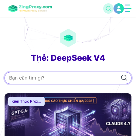
Thẻ: DeepSeek V4
Kiến Thức Proxy
,
Hướng Dẫn