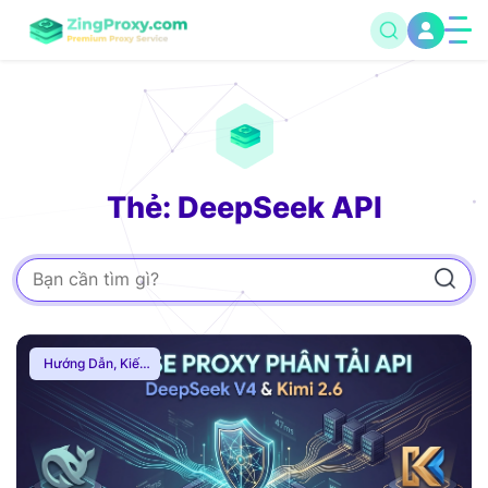
Thẻ: DeepSeek API
Hướng Dẫn
,
Kiến
Thức Proxy