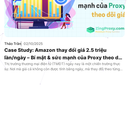
Thảo Trần
02/10/2025
Case Study: Amazon thay đổi giá 2.5 triệu
lần/ngày – Bí mật & sức mạnh của Proxy theo dõi
Thị trường thương mại điện tử (TMĐT) ngày nay là một chiến trường thực
giá
sự. Nơi mà giá cả không còn được tính bằng ngày, mà thay đổi theo từng
phút. Trong cuộc chiến khốc liệt này, một vài giây chậm trễ cũng có thể
khiến bạn mất đi hàng ngàn khách hàng vào tay […]