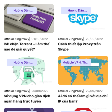
Hướng Dẫn
,
Hướng Dẫn
,
Multiple VPN
,
Thuê
Multiple VPN
,
Thuê
Proxy Nước Ngoài
,
Proxy Nước Ngoài
,
Thuê Proxy US
,
Thuê Proxy US
,
Thuê Proxy Việt
Thuê Proxy Việt
Nam
Nam
,
Uncategorized
Official ZingProxy
01/10/2022
Official ZingProxy
29/09/2022
ISP chặn Torrent – Làm thế
Cách thiết lập Proxy trên
nào để giải quyết?
Skype
Hướng Dẫn
,
Multiple VPN
,
Thuê
Multiple VPN
,
Thuê
Proxy Nước Ngoài
,
Proxy Nước Ngoài
,
Thuê Proxy US
,
Thuê Proxy US
,
Thuê Proxy Việt
Thuê Proxy Việt
Nam
,
Nam
Uncategorized
Official ZingProxy
25/09/2022
Official ZingProxy
22/09/2022
Sử dụng VPN cho giao dịch
Ai đó có thể làm gì với địa chỉ
ngân hàng trực tuyến
IP của bạn?