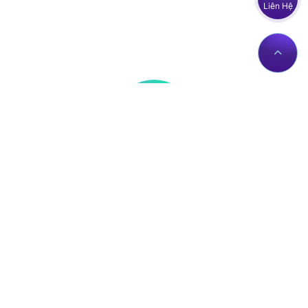
Liên Hệ
Thông tin liên hệ
Về Chúng Tôi
Trụ sở: Số nhà 56 Đường
Giới thiệu
Lê Trần Mãn, Tổ 19,
Dịch vụ Proxies
Phường Hà Giang 1, Tỉnh
Liên hệ
Tuyên Quang, Việt Nam.
Chính sách
proxy@zingserver.com
Tài liệu API
0961662393
ZingProxy Extension