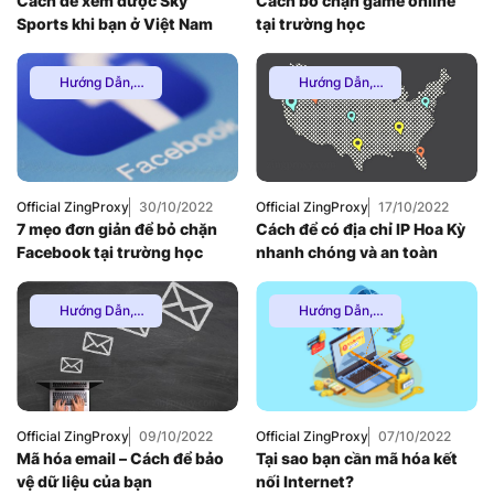
Cách để xem được Sky
Cách bỏ chặn game online
Sports khi bạn ở Việt Nam
tại trường học
Hướng Dẫn
,
Hướng Dẫn
,
Multiple VPN
,
Thuê
Multiple VPN
,
Thuê
Proxy Nước Ngoài
,
Proxy Nước Ngoài
,
Thuê Proxy US
,
Thuê Proxy US
,
Thuê Proxy Việt
Uncategorized
Nam
,
Uncategorized
Official ZingProxy
30/10/2022
Official ZingProxy
17/10/2022
7 mẹo đơn giản để bỏ chặn
Cách để có địa chỉ IP Hoa Kỳ
Facebook tại trường học
nhanh chóng và an toàn
Hướng Dẫn
,
Hướng Dẫn
,
Multiple VPN
,
Thuê
Multiple VPN
,
Thuê
Proxy Nước Ngoài
,
Proxy Nước Ngoài
,
Thuê Proxy US
,
Thuê Proxy US
,
Thuê Proxy Việt
Thuê Proxy Việt
Nam
,
Nam
,
Uncategorized
Uncategorized
Official ZingProxy
09/10/2022
Official ZingProxy
07/10/2022
Mã hóa email – Cách để bảo
Tại sao bạn cần mã hóa kết
vệ dữ liệu của bạn
nối Internet?