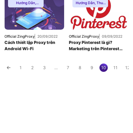
Hướng Dẫn
,
Hướng Dẫn
,
Thuê
Multiple VPN
,
Thuê
Proxy Nước Ngoài
,
Proxy Nước Ngoài
,
Thuê Proxy US
,
Thuê Proxy US
,
Thuê Proxy Việt
Thuê Proxy Việt
Nam
,
Nam
,
Uncategorized
Uncategorized
Official ZingProxy
20/09/2022
Official ZingProxy
09/09/2022
Cách thiết lập Proxy trên
Proxy Pinterest là gì?
Android Wi-Fi
Marketing trên Pinterest
bằng Proxy
1
2
3
…
7
8
9
10
11
12